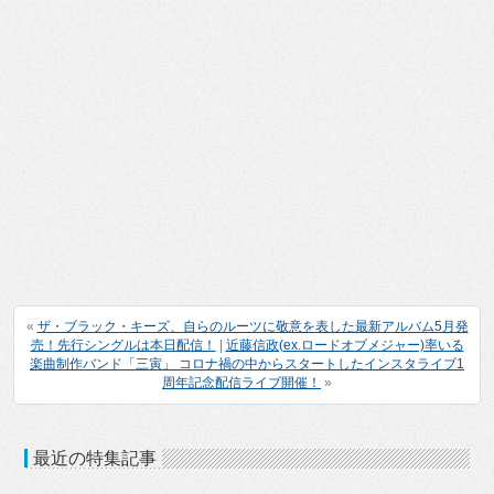
«
ザ・ブラック・キーズ、自らのルーツに敬意を表した最新アルバム5月発
売！先行シングルは本日配信！
|
近藤信政(ex.ロードオブメジャー)率いる
楽曲制作バンド「三寅」 コロナ禍の中からスタートしたインスタライブ1
周年記念配信ライブ開催！
»
最近の特集記事