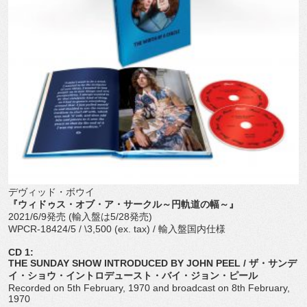
デヴィッド・ボウイ
『ウィドゥス・オブ・ア・サークル～円軌道の幅～』
2021/6/9
発売
(
輸入盤は
5/28
発売
)
WPCR-18424/5 / \3,500 (ex. tax) /
輸入盤国内仕様
CD 1:
THE SUNDAY SHOW INTRODUCED BY JOHN PEEL /
ザ・サンデ
イ・ショウ・イントロデュースト・バイ・ジョン・
ピール
Recorded on 5th February, 1970 and broadcast on 8th February,
1970