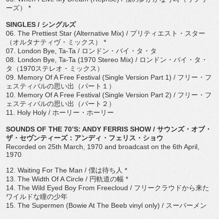
ーズ）
*
SINGLES /
シングルズ
06. The Prettiest Star (Alternative Mix) /
プリティエスト・スター
（オルタナティヴ・ミックス）
*
07. London Bye, Ta-Ta /
ロンドン・バイ・タ・タ
08. London Bye, Ta-Ta (1970 Stereo Mix) /
ロンドン・バイ・タ・
タ（
1970
ステレオ・ミックス）
09. Memory Of A Free Festival (Single Version Part 1) /
フリー・フ
ェスティバルの思い出（パート１）
10. Memory Of A Free Festival (Single Version Part 2) /
フリー・フ
ェスティバルの思い出（パート２）
11. Holy Holy /
ホーリー・ホーリー
SOUNDS OF THE 70
’
S: ANDY FERRIS SHOW /
サウンズ・オブ・
ザ・セヴンティーズ：アンディ・フェリス・
ショウ
Recorded on 25th March, 1970 and broadcast on the 6th April,
1970
12. Waiting For The Man /
僕は待ち人
*
13. The Width Of A Circle /
円軌道の幅
*
14. The Wild Eyed Boy From Freecloud /
フリークラウドから来た
ワイルドな瞳の少年
15. The Supermen (Bowie At The Beeb vinyl only) /
スーパーメン