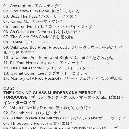
01. Amsterdam /
アムステルダム
02. God Knows I
’
m Good /
神は知っている
03. Buzz The Fuzz /
バズ・ザ・ファズ
*
04. Karma Man /
カーマ・マン
*
05. London Bye, Ta-Ta /
ロンドン・バイ・タ・タ
*
06. An Occasional Dream /
おりおりの夢
*
07. The Width Of A Circle /
円軌道の幅
08. Janine /
ジャニーヌ
*
09. Wild Eyed Boy From Freecloud /
フリークラウドから来たワイ
ルドな瞳の少年
*
10. Unwashed And Somewhat Slightly Dazed /
眩惑された魂
11. Fill Your Heart /
フィル・ユア・ハート
*
12. The Prettiest Star /
プリティエスト・スター
*
13. Cygnet Committee /
シグネット・コミティー
14. Memory Of A Free Festival /
フリー・フェスティバルの思い出
CD 2:
THE LOOKING GLASS MURDERS AKA PIERROT IN
TURQUOISE /
ザ・ルッキング・グラス・マーダーズ
aka
ピエロ・
イン・ターコイズ
01. When I Live My Dream /
僕の夢がかなう時
*
02. Columbine /
コロンビーナ
*
03. Harlequin (aka The Mirror) /
ハーレクイン（
aka
ザ・ミラー）
*
04. Threepenny Pierrot /
三文ピエロ
*
05. When I Live My Dream (Reprise) /
僕の夢がかなう時（リプリ