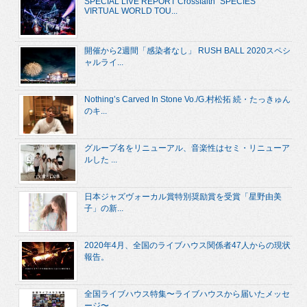
SPECIAL LIVE REPORT Crossfaith “SPECIES
VIRTUAL WORLD TOU...
開催から2週間「感染者なし」 RUSH BALL 2020スペシ
ャルライ...
Nothing’s Carved In Stone Vo./G.村松拓 続・たっきゅん
のキ...
グループ名をリニューアル、音楽性はセミ・リニューア
ルした ...
日本ジャズヴォーカル賞特別奨励賞を受賞「星野由美
子」の新...
2020年4月、全国のライブハウス関係者47人からの現状
報告。
全国ライブハウス特集〜ライブハウスから届いたメッセ
ージ〜