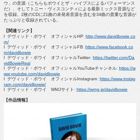
ウ」の音源（
こちらもボウイとザ・ハイプスによるパフォーマンス
だ）、
そしてトニー・
ヴィスコンティによる最新ミックス音源など
を収録。
2
枚の
CD
に
21
曲の未発表音源を含む全
34
曲の貴重な音源が
たっぷりと収録
されている。
【関連リンク】
l
デヴィッド・ボウイ オフィシャル
HP:
http://www.
davidbowie.co
m/
l
デヴィッド・ボウイ オフィシャル
FB:
https://www.
facebook.co
m/davidbowie
l
デヴィッド・ボウイ オフィシャル
Twitter:
https://
twitter.com/Da
vidBowieReal
l
デヴィッド・ボウイ オフィシャル
YouTube
チャンネル
:
https://
w
ww.youtube.com/davidbowie
l
デヴィッド・ボウイ オフィシャル
Instagram:
https://www.
instag
ram.com/davidbowie/
l
デヴィッド・ボウイ
WMJ
サイト
:
https://wmg.jp/
davidbowie
【作品情報】