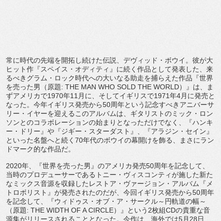
常に時代の先端を開拓し続けた伝説、デヴィッド・ボウイ。
彼が大
ヒット作『スペイス・オディティ』
に続く作品として発表した、来
るべきグラム・
ロック時代への大いなる助走を捕らえた作品『世界
を売った男（
原題
: THE MAN WHO SOLD THE WORLD
）』は、ま
ずアメリカで
1970
年
11
月に、
そしてイギリスで
1971
年
4
月に発売と
なった。
今年イギリス発売から
50
周年という記念すべきアニバーサ
リー・
イヤーを迎えるこのアルバムは、ギタリストのミック・
ロン
ソンとのコラボレーションの始まりとなっただけでなく、『
ハンキ
ー・ドリー』や『ジギー・スターダスト』、『アラジン・
セイン』
といった名盤へと続く
70
年代のボウイの幕開けを飾る、
まさにラン
ドマーク的な作品だ。
2020
年、『世界を売った男』のアメリカ発売
50
周年を記念し
て、
当時のプロデューサーであるトニー・
ヴィスコンティが施した新た
なミックス音源を収録したレストア・
ヴァージョン・アルバム『メ
トロボリスト』が発売されたのだが、
今回イギリス発売から
50
周年
を記念して、『ウィドゥス・オブ・
ア・サークル～円軌道の幅～
（原題
: THE WIDTH OF A CIRCLE
）』という
2
枚組
CD
の貴重な音
源集がリリースされ
ることとなった。今作は、海外では
5
月
28
日