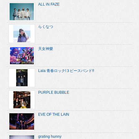
ALL iN FAZE
らくなつ
天女神樂
Lala 青春ロック!３ピースバンド!!
PURPLE BUBBLE
EVE OF THE LAIN
grating hunny