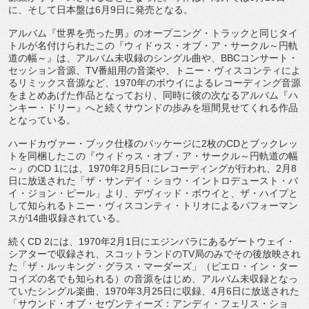
に、そして日本盤は
6
月
9
日に発売となる。
アルバム『世界を売った男』のオープニング・
トラックと同じタイ
トルが名付けられたこの『ウィドゥス・オブ・
ア・サークル～円軌
道の幅～』は、
アルバム未収録のシングル曲や、
BBC
コンサート・
セッション音源、
TV
番組用の音楽や、トニー・
ヴィスコンティによ
るリミックス音源など、
1970
年のボウイに
よるレコーディング音源
をまとめあげた作品となっており、
同時に彼の次なるアルバム『ハ
ンキー・ドリー』
へと続くサウンドの歩みを垣間見せてくれる作品
となっている。
ハードカヴァー・ブック仕様のパッケージに
2
枚の
CD
とブックレ
ッ
トを同梱したこの『ウィドゥス・オブ・ア・サークル～
円軌道の幅
～』の
CD 1
には、
1970
年
2
月
5
日にレコーディングが行われ、
2
月
8
日
に放送された「ザ・サンデイ・ショウ・イントロデュースト・
バ
イ・ジョン・ピール」より、デヴィッド・ボウイと、ザ・
ハイプと
して知られるトニー・ヴィスコンティ・
トリオによるパフォーマン
スが
14
曲収録されている。
続く
CD 2
には、
1970
年
2
月
1
日にエジンバラにあるゲートウェイ・
シアターで収録され、スコットランドの
TV
局のみでその後放映さ
れ
た「ザ・ルッキング・グラス・マーダーズ」（ピエロ・イン・
ター
コイズの名でも知られる）の音源をはじめ、
アルバム未収録となっ
ていたシングル楽曲、
1970
年
3
月
25
日
に収録、
4
月
6
日に放送された
「サウンド・オブ・
セヴンティーズ：アンディ・フェリス・ショ