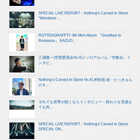
SPECIAL LIVE REPORT：Nothing's Carved In Stone
“Wonderer ...
ROTTENGRAFFTY 4th Mini Album 『Goodbye to
Romance』 KAZUO...
三浦隆一(空想委員会Vo./G.) ソロアルバム『空集合』イ
ンタビ...
Nothing’s Carved In Stone Vo./G.村松拓 続・たっきゅん
のキ...
それでも世界が続くならインタビュー：終わりを見据え
ても尚...
SPECIAL LIVE REPORT：Nothing's Carved In Stone
SPECIAL ON...