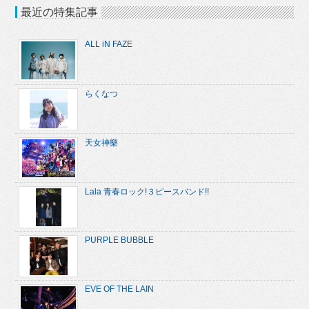
最近の特集記事
ALL iN FAZE
らくなつ
天女神樂
Lala 青春ロック!３ピースバンド!!
PURPLE BUBBLE
EVE OF THE LAIN