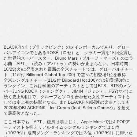
BLACKPINK（ブラックピンク）のメインボーカルであり、
グロー
バルアイコンでもあるROSÉ（ロゼ）と、
グラミー賞を15回受賞し
た世界的スーパースター、Bruno Mars（ブルーノ・マーズ）のコラ
ボ曲「APT.」（読み：
アパトゥ）の勢いが止まらない。日本時間
10/29(火)
に発表された最新の全米チャートでは、グローバルチャー
ト（
11/2付 Billboard Global Top 200) で堂々の初登場1位を獲得、
全米シングルチャート(11/2付 Billboard Hot 100)では初登場8位に
ランクイン。
これは韓国のアーティストとしてはBTS、
BTSのメン
バーJUNG KOOK（ジョングク）、JIMIN（ジミン）、PSY(サイ)
に
続く史上5組目で、
グループとソロを合わせた女性アーティストと
しては史上初の快挙
となる。
またBLACKPINK関連の楽曲としても
2020年のBLAC
KPINK「Ice Cream (feat. Selena Gomez)」を超え
て最高位となった。
ここ日本でも「APT.」旋風は凄まじく、Apple MusicではJ-
POPア
ーティストを抑えリアルタイムシングルランキングでは１
位
（10/29付）週間ソング・ランキングでは３位（10/
29付）に輝いた