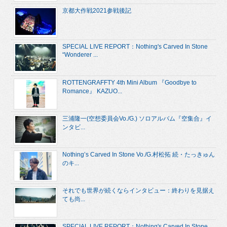
京都大作戦2021参戦後記
SPECIAL LIVE REPORT：Nothing's Carved In Stone
“Wonderer ...
ROTTENGRAFFTY 4th Mini Album 『Goodbye to
Romance』 KAZUO...
三浦隆一(空想委員会Vo./G.) ソロアルバム『空集合』イ
ンタビ...
Nothing’s Carved In Stone Vo./G.村松拓 続・たっきゅん
のキ...
それでも世界が続くならインタビュー：終わりを見据え
ても尚...
SPECIAL LIVE REPORT：Nothing's Carved In Stone