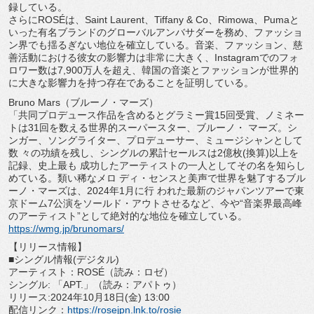
録している。
さらにROSÉは、Saint Laurent、Tiffany & Co、Rimowa、
Pumaと
いった有名ブランドのグローバルアンバサダーを務め、
ファッショ
ン界でも揺るぎない地位を確立している。音楽、
ファッション、慈
善活動における彼女の影響力は非常に大きく、
Instagramでのフォ
ロワー数は7,900万人を超え、
韓国の音楽とファッションが世界的
に大きな影響力を持つ存在であ
ることを証明している。
Bruno Mars（ブルーノ・マーズ）
「共同プロデュース作品を含めるとグラミー賞15回受賞、
ノミネー
トは31回を数える世界的スーパースター、ブルーノ・ マーズ。シ
ンガー、ソングライター、プロデューサー、
ミュージシャンとして
数 々の功績を残し、シングルの累計セールスは2億枚(換算)
以上を
記録、史上最も 成功したアーティストの一人としてその名を知らし
めている。
類い稀なメロ ディ・センスと美声で世界を魅了するブル
ーノ・マーズは、
2024年1月に行 われた最新のジャパンツアーで東
京ドーム7公演をソールド・
アウトさせるなど、今や“音楽界最高峰
のアーティスト”
として絶対的な地位を確立している。
https://wmg.jp/brunomars/
【リリース情報】
■シングル情報(デジタル)
アーティスト：ROSÉ（読み：ロゼ）
シングル: 「APT.」（読み：アパトゥ）
リリース:2024年10月18日(金) 13:00
配信リンク：
https://rosejpn.lnk.to/
rosie