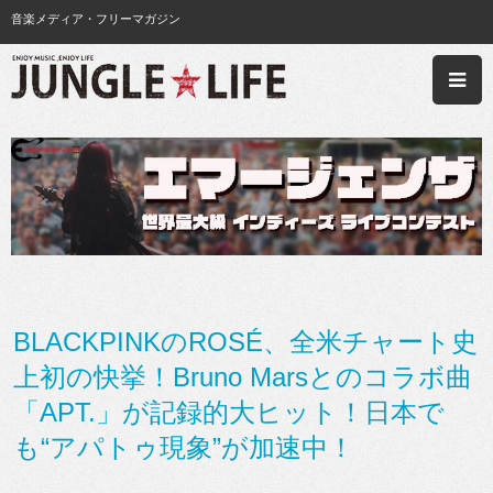
音楽メディア・フリーマガジン
BLACKPINKのROSÉ、全米チャート史
上初の快挙！Bruno Marsとのコラボ曲
「APT.」が記録的大ヒット！日本で
も“アパトゥ現象”が加速中！