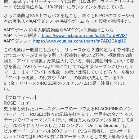
他、Spotifyデイリーチャートでは2位（
10/28付）ウィークリーチャ
ートでは最高位８位（10/
26付）にランクインを果たしている。
さらに楽曲はSNS上でもバズを起こし、早くもK-
POPのスターや日
本の著名人が#APTダンス や #APTゲーム をした投稿が急増中だ。
#APTゲーム の本人解説動画や#APTダンス動画はこちら
#APTゲーム解説：
https://www.instagram.com/p/
DBYU-d9IVlX/
#APTダンス：
https://www.youtube.com/
shorts/m7AD2GKqI10
この現象は一般層にも広がり、
リリースから２週間足らずで日本だ
けでユーザーが楽曲を使用した
投稿数が約37.2万件、視聴数が2億
回と「アパトゥ現象」
が急拡大している。特に楽曲制作において着
想を得た #APTゲームは年末に向けての忘年会シーズンにぴったり
で、
ますます「アパトゥ現象」の勢いは増していくだろう。今後の
「
アパトゥ現象」の行方や「APT.」の収録が決定している12/
6（金）
リリースのROSÉ初のフルアルバムに是非注目してほし
い。
【プロフィール】
ROSÉ（ロゼ）
史上最も売れたガールズグループの一つであるBLACKPINK
のメン
バーとして、ROSÉは数々の記録を打ち立て、
世界中の名だたるス
テージでパフォーマンスを行い、
何百万人ものファンを魅了してき
た。
2021年にリリースしたソロシングル「On The Ground」は、
ビルボード・
グローバル200チャートで1位を獲得し、ビルボード・
ホット100ではK-
POP女性ソロアーティストとして史上最高位を記