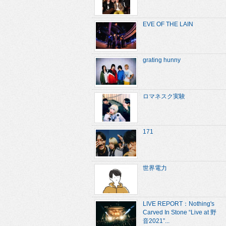
EVE OF THE LAIN
grating hunny
ロマネスク実験
171
世界電力
LIVE REPORT：Nothing's
Carved In Stone “Live at 野
音2021”...