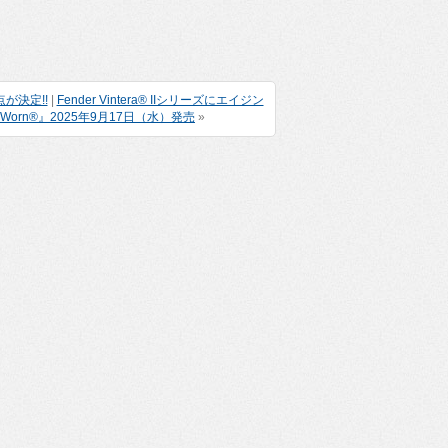
点が決定!!
|
Fender Vintera® IIシリーズにエイジン
oad Worn®』2025年9月17日（水）発売
»