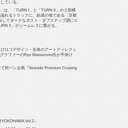
作している。
N」は、「TURN I」と「TURN II」の２部構
感溢れる
トラックに、結成の地である「京都
一転してダークなポスト・
ダブステップ調にビ
RN II」がシームレスに繋がる。
よびロゴデザイン・
全体のアートディレクシ
ォトグラファーのRyo Matsumoto氏が手掛け
対バン企画『Seaside Premium Cruising
ng @YOKOHAMA Vol.2」