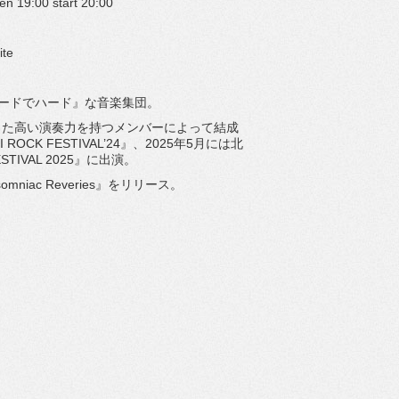
n 19:00 start 20:00
te
『ナードでハード』な音楽集団。
した高い演奏力を持つメン
バーによって結成
ROCK FESTIVAL’24』、
2025年5月には北
ESTIVAL 2025』に出演。
mniac Reveries』をリリース。