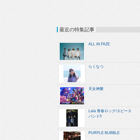
最近の特集記事
ALL iN FAZE
らくなつ
天女神樂
Lala 青春ロック!３ピース
バンド!!
PURPLE BUBBLE