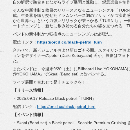
自の解釈で融合させながらライブ展開と連動し
、鋭意楽曲を制
そんな中新体制１枚目のリリースとなるニューシングル「
TUR
成。
生楽器を織り交ぜたドラムンベース調のソリッドかつ疾走
から世界へ」
という力強いリリックが乗っかる「TURN I」。
ートチェンジし、
新たに歩み始める自分たちの姿を見つめる「TU
バンドの新体制かつ転換点のニューシングルは必聴だ。
配信リンク：
https://orcd.co/black-
petrol_turn
合わせて、新ビジュアルおよび新ロゴも公開。
スタイリングお
ョンをデザイナーのpeter (Daiki Kobayashi) 氏が、撮影はフ
た。
またバンドは、今週末9/20（土）にBillboard Live YOKOHAMAにて
@YOKOHAMA』でSkaai (Band set) と対バンする。
ライブ展開と合わせて是非チェックを！
【リリース情報】
・2025.09.17 Release Black petrol「TURN」
配信リンク：
https://orcd.co/black-
petrol_turn
【イベント情報】
・Skaai (Band set) × Black petrol「Seaside Premium Cruisi