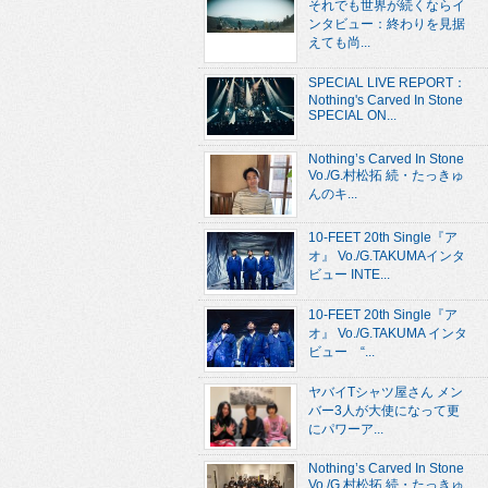
それでも世界が続くならイ
ンタビュー：終わりを見据
えても尚...
SPECIAL LIVE REPORT：
Nothing's Carved In Stone
SPECIAL ON...
Nothing’s Carved In Stone
Vo./G.村松拓 続・たっきゅ
んのキ...
10-FEET 20th Single『ア
オ』 Vo./G.TAKUMAインタ
ビュー INTE...
10-FEET 20th Single『ア
オ』 Vo./G.TAKUMA インタ
ビュー “...
ヤバイTシャツ屋さん メン
バー3人が大使になって更
にパワーア...
Nothing’s Carved In Stone
Vo./G.村松拓 続・たっきゅ