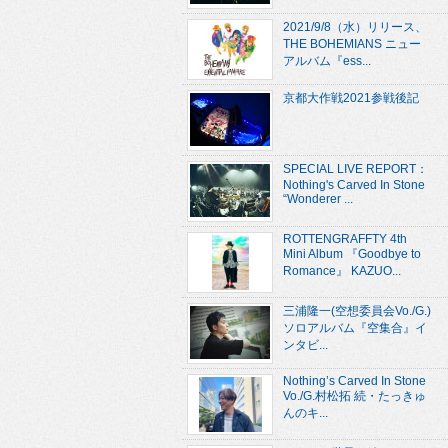
2021/9/8（水）リリース、
THE BOHEMIANS ニュー
アルバム『ess...
京都大作戦2021参戦後記
SPECIAL LIVE REPORT：
Nothing's Carved In Stone
“Wonderer ...
ROTTENGRAFFTY 4th
Mini Album 『Goodbye to
Romance』 KAZUO...
三浦隆一(空想委員会Vo./G.)
ソロアルバム『空集合』イ
ンタビ...
Nothing’s Carved In Stone
Vo./G.村松拓 続・たっきゅ
んのキ...