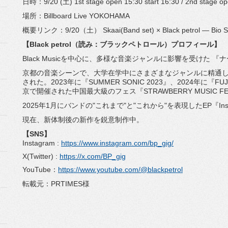
日時：9/20 (土) 1st stage open 15:30 start 16:30 / 2nd stage ope
場所：Billboard Live YOKOHAMA
概要リンク：9/20（土） Skaai(Band set) × Black petrol ― Bio Si
【Black petrol（読み：ブラックペトロール）プロフィール】
Black Musicを中心に、多様な音楽ジャンルに影響を受けた 
京都の音楽シーンで、
大学在学中にさまざまなジャンルに精通
された。2023年に『SUMMER SONIC 2023』、2024年に『FUJI 
京で開催された中国最大級のフェス『
STRAWBERRY MUSIC F
2025年1月にバンドの"これまで"と"これから"
を表現したEP『Inso
現在、新体制後の新作を鋭意制作中。
【SNS】
Instagram :
https://www.instagram.com/bp_
gig/
X(Twitter) :
https://x.com/BP_gig
YouTube：
https://www.youtube.
com/@blackpetrol
転載元：PRTIMES様