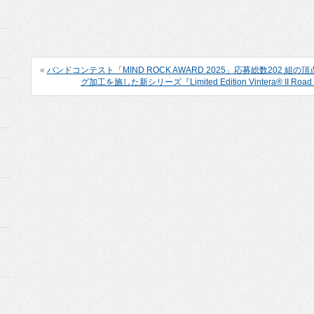
«
バンドコンテスト「MIND ROCK AWARD 2025」応募総数202 組の頂
グ加工を施した新シリーズ『Limited Edition Vintera® II R