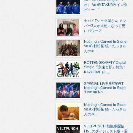
オ』 Vo./G.TAKUMA インタ
ビュー “...
ヤバイTシャツ屋さん メン
バー3人が大使になって更
にパワーア...
Nothing’s Carved In Stone
Vo./G.村松拓 続・たっきゅ
んのキ...
ROTTENGRAFFTY Digital
Single『永遠と影』特集：
KAZUOMI（G....
SPECIAL LIVE REPORT
Nothing’s Carved In Stone
“Live on No...
Nothing’s Carved In Stone
Vo./G.村松拓 続・たっきゅ
んのキ...
VELTPUNCH 無観客配信
LIVEのダイジェスト版（厳