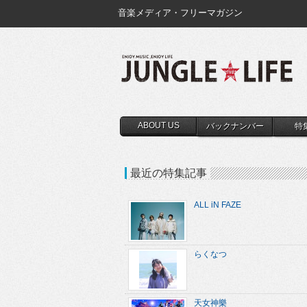
音楽メディア・フリーマガジン
ABOUT US
バックナンバー
特
最近の特集記事
ALL iN FAZE
らくなつ
天女神樂