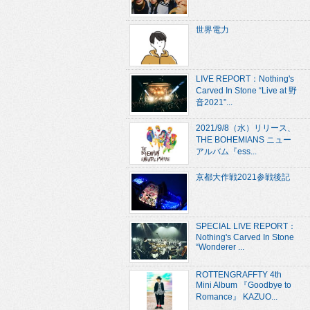
世界電力
LIVE REPORT：Nothing's
Carved In Stone “Live at 野
音2021”...
2021/9/8（水）リリース、
THE BOHEMIANS ニュー
アルバム『ess...
京都大作戦2021参戦後記
SPECIAL LIVE REPORT：
Nothing's Carved In Stone
“Wonderer ...
ROTTENGRAFFTY 4th
Mini Album 『Goodbye to
Romance』 KAZUO...