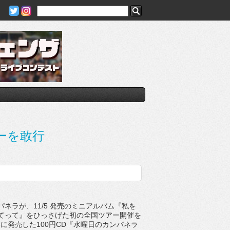
ーを敢行
ネラが、11/5 発売のミニアルバム『私を
てって』をひっさげた初の全国ツアー開催を
3に発売した100円CD『水曜日のカンパネラ