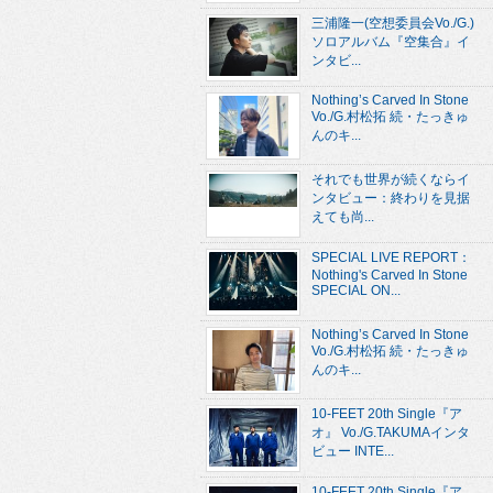
三浦隆一(空想委員会Vo./G.)
ソロアルバム『空集合』イ
ンタビ...
Nothing’s Carved In Stone
Vo./G.村松拓 続・たっきゅ
んのキ...
それでも世界が続くならイ
ンタビュー：終わりを見据
えても尚...
SPECIAL LIVE REPORT：
Nothing's Carved In Stone
SPECIAL ON...
Nothing’s Carved In Stone
Vo./G.村松拓 続・たっきゅ
んのキ...
10-FEET 20th Single『ア
オ』 Vo./G.TAKUMAインタ
ビュー INTE...
10-FEET 20th Single『ア