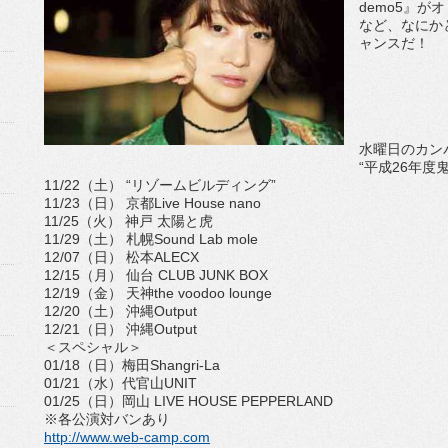
demo5』
など、なにか
ャンスだ！
水曜日のカン
“平成26年度
11/22（土） “リゾームビルディング”
11/23（日） 京都Live House nano
11/25（火） 神戸 太陽と虎
11/29（土） 札幌Sound Lab mole
12/07（日） 松本ALECX
12/15（月） 仙台 CLUB JUNK BOX
12/19（金） 天神the voodoo lounge
12/20（土） 沖縄Output
12/21（日） 沖縄Output
＜スペシャル＞
01/18（日）梅田Shangri-La
01/21（水）代官山UNIT
01/25（日）岡山 LIVE HOUSE PEPPERLAND
※各公演対バンあり
http://www.web-camp.com