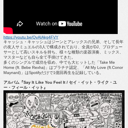
https://youtu.be/QvAIAkg4FVY
キャッシュ・キャッシュはジーンとアレックスの兄弟、
そして長年
の友人サミュエルの
3
人で構成されており、全員が
DJ
、プロデュー
サーとして高いスキルを持ち、
様々な種類の楽器演奏、ミックス、
マスターなども自ら全て手掛けてきた。
多くのシングルで成功を収め、中でも大ヒットした「
Take Me
Home (ft. Bebe Rexha)
」はプラチナ認定、「
All My Love (ft.Conor
Maynard)
」は
Spotify
だけで
1
億回再生を記録して
いる。
アルバム『
Say It Like You Feel It /
セイ・イット・ライク・ユ
ー・フィール・イット』