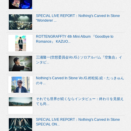
SPECIAL LIVE REPORT：Nothing's Carved In Stone
“Wonderer ...
ROTTENGRAFFTY 4th Mini Album 『Goodbye to
Romance』 KAZUO...
三浦隆一(空想委員会Vo./G.) ソロアルバム『空集合』イ
ンタビ...
Nothing’s Carved In Stone Vo./G.村松拓 続・たっきゅん
のキ...
それでも世界が続くならインタビュー：終わりを見据え
ても尚...
SPECIAL LIVE REPORT：Nothing's Carved In Stone
SPECIAL ON...