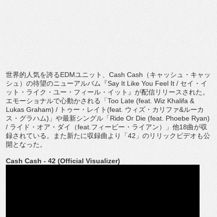
世界的人気を誇る
EDM
ユニット、
Cash Cash
（キャッシュ・キャッ
シュ）の待望のニューアルバム『
S
ay It Like You Feel It /
セイ・イ
ット・ライク・ユー・フィール・イット』
が配信リリースされた。
エモーショナルで心動かされる「
Too Late (feat. Wiz Khalifa &
Lukas Graham) /
トゥー・レイト
(feat.
ウィズ・カリファ
&
ルーカ
ス・
グラハム
)
」や最新シングル「
Ride Or Die (feat. Phoebe Ryan)
/
ライド・オア・ダイ（
feat.
フィービー・ライアン）」他
18
曲が収
録されている。また新たに収録曲より「
42
」
のリリックビデオも公
開となった。
Cash Cash - 42 (Official Visualizer)