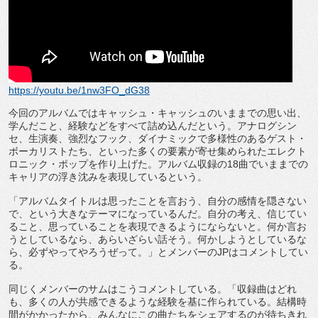
https://youtu.be/1nw3FO_dG38
今回のアルバムではキャッシュ・キャッシュのいままでの思い出、
学んだこと、経験などをすべて詰め込んだという。
アナログシン
セ、生演奏、強烈なフック、
ダイナミックで多様性のあるゲスト・
ボーカリストたち、
といった多くの要素が寄せ集められたエレクト
ロニック・
ポップを作り上げた。アルバム収録の
18
曲でいままでの
キャリア
の浮き沈みを表現しているという。
「アルバムタイトルは思ったことを言おう、
自分の感情を隠さない
で、という大きなテーマになっているんだ。
自分の考え、信じてい
ること、
思っていることを表現できるようにならないと。
何か言お
うとしているなら、あらいざらい話そう。
何かしようとしているな
ら、必ずやってやろうぜって。」
とメンバーの
JP
はコメントしてい
る。
同じくメンバーのサムはこうコメントしている。「
収録曲はどれ
も、
多くの人が共感できるような経験を基に作られている。
結構時
間がかかったから、
みんなにこの曲たちをシェアするのが待ちきれ