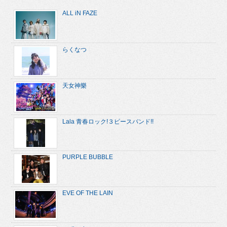
ALL iN FAZE
らくなつ
天女神樂
Lala 青春ロック!３ピースバンド!!
PURPLE BUBBLE
EVE OF THE LAIN