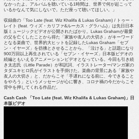
なかったよ。
アルバムを聴いている
1
時間は、
世界で何が起こって
いるかなんて気にしないで。
ただ座って聴いてほしい。」
収録曲の「
Too Late (feat. Wiz Khalifa & Lukas Graham) /
トゥー・
レイト
(feat.
ウィズ・カリファ
&
ルーカス
・グラハム
)
」
は先日日本
版ミュージックビデオが公開されたばかり。
Lukas Graham
が最愛
の父を亡くしたことから得た「
家族や友人の大切さ」がキーワード
となる楽曲で、
世界的大ヒットを記録した
Lukas Graham
「セブ
ン・イヤーズ」を彷彿とさせることから、「
泣ける」と話題になり
900
万回以上再生されている「セブン・
イヤーズ」
日本版ビデオの
続編ともいえるアニメーションビデオとなっている
。今回も引き続
き太志氏（
Little Parade
）が和訳詞、イラストレーター
/
マンガ家の
タダユキ
ヒロ氏がイラストを手掛けた。楽曲の背景にある「
家族や
友人の大切さ」と、だからこそ「手遅れになる前に、
今できること
をやろう」というメッセージが心に響き、
コロナ禍の今だからこそ
背中を押してくれる作品だ。
Cash Cash
「
Too Late (feat. Wiz Khalifa & Lukas Graham)
」日
本版ビデオ