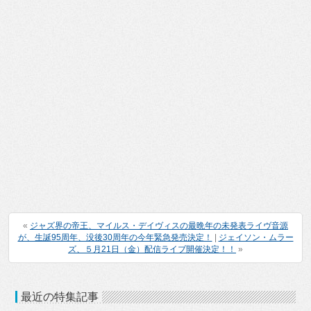
«
ジャズ界の帝王、マイルス・デイヴィスの最晩年の未発表ライヴ音源
が、生誕95周年、没後30周年の今年緊急発売決定！
|
ジェイソン・ムラー
ズ、５月21日（金）配信ライブ開催決定！！
»
最近の特集記事