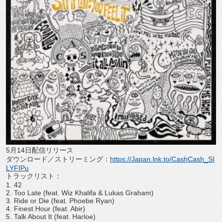
5
月
14
日配信リリース
ダウンロード／ストリーミング：
https://Japan.
lnk.to/CashCash_SI
LYFIPu
トラックリスト：
1. 42
2. Too Late (feat. Wiz Khalifa & Lukas Graham)
3. Ride or Die (feat. Phoebe Ryan)
4. Finest Hour (feat. Abir)
5. Talk About It (feat. Harloe)