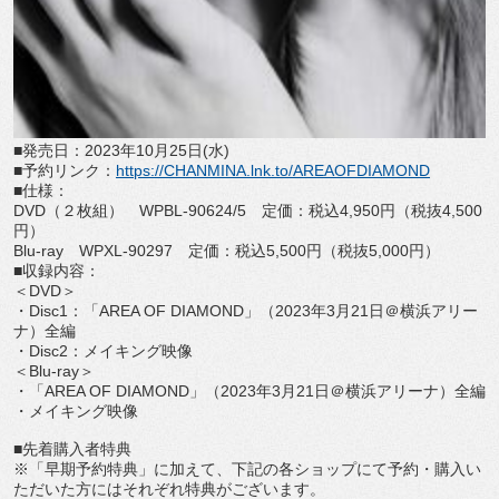
■発売日：
2023
年
10
月
25
日
(
水
)
■予約リンク：
https://CHANMINA.lnk.
to/AREAOFDIAMOND
■仕様：
DVD
（２枚組）
WPBL-90624/5
定価：税込
4,950
円（税抜
4,500
円）
Blu-ray
WPXL-90297
定価：税込
5,500
円（税抜
5,000
円）
■収録内容：
＜
DVD
＞
・
Disc1
：「
AREA OF DIAMOND
」（
2023
年
3
月
21
日＠横浜アリー
ナ）全編
・
Disc2
：メイキング映像
＜
Blu-ray
＞
・「
AREA OF DIAMOND
」（
2023
年
3
月
21
日＠横浜アリーナ）全編
・メイキング映像
■先着購入者特典
※「早期予約特典」に加えて、下記の各ショップにて予約・
購入い
ただいた方にはそれぞれ特典がございます。