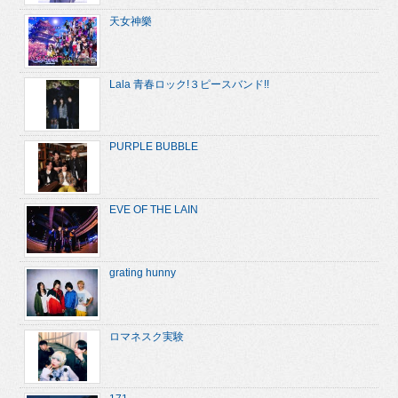
天女神樂
Lala 青春ロック!３ピースバンド!!
PURPLE BUBBLE
EVE OF THE LAIN
grating hunny
ロマネスク実験