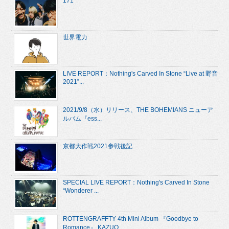
171
世界電力
LIVE REPORT：Nothing's Carved In Stone “Live at 野音
2021”...
2021/9/8（水）リリース、THE BOHEMIANS ニューア
ルバム『ess...
京都大作戦2021参戦後記
SPECIAL LIVE REPORT：Nothing's Carved In Stone
“Wonderer ...
ROTTENGRAFFTY 4th Mini Album 『Goodbye to
Romance』 KAZUO...