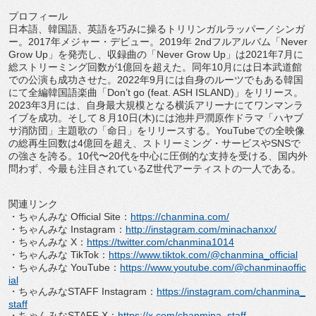
プロフィール
日本語、韓国語、英語を巧みに操るトリリンガルラッパー／
シンガ
ー。
2017
年メジャー・デビュー。
2019
年
2nd
フ
ルアルバム「
Never
Grow Up
」を発売し、収録曲の「
Never Grow Up
」は
2021
年
7
月に
総ストリーミング回数が
1
億回を超えた
。同年
10
月には日本武道館
での公演も成功させた。
2022
年
9
月には自身のルーツでもある韓国
にて全編韓国語楽曲「
Don
’
t go (feat. ASH ISLAND)
」をリリース。
2023
年
3
月には、
自身最大規模となる横浜アリーナにてワンマンラ
イブを成功。
そして８月
10
日
(
木
)
には池井戸潤原作ドラマ「
ハヤブ
サ消防団」主題歌の「命日」をリリースする。
YouTub
e
での全映像
の総再生回数は
4
億回を超え、ストリーミング・
サービスや
SNS
で
の強さを誇る。
10
代〜
20
代を中心に圧倒的
な支持を受ける、国内外
問わず、今最も注目されている
Z
世代アー
ティストの一人である。
関連リンク
・ちゃんみな
Official Site
：
https://chanmina.com/
・ちゃんみな
Instagram
：
http://
instagram.com/minachanxx/
・ちゃんみな
X
：
https://twitter.com/
chanmina1014
・ちゃんみな
TikTok
：
https://www.
tiktok.com/@chanmina_official
・ちゃんみな
YouTube
：
https://www.
youtube.com/@chanminaoffic
ial
・ちゃんみな
STAFF Instagram
：
https://instagram.
com/chanmina_
staff
・ちゃんみな
STAFF X
：
https://x.com/chanmina_staff