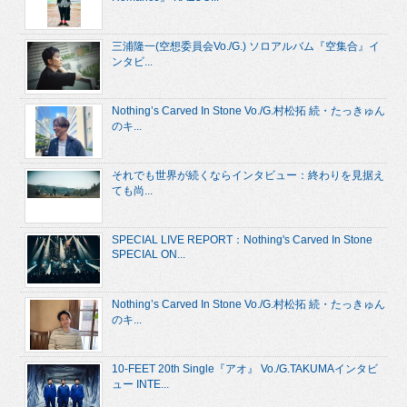
三浦隆一(空想委員会Vo./G.) ソロアルバム『空集合』イ
ンタビ...
Nothing’s Carved In Stone Vo./G.村松拓 続・たっきゅん
のキ...
それでも世界が続くならインタビュー：終わりを見据え
ても尚...
SPECIAL LIVE REPORT：Nothing's Carved In Stone
SPECIAL ON...
Nothing’s Carved In Stone Vo./G.村松拓 続・たっきゅん
のキ...
10-FEET 20th Single『アオ』 Vo./G.TAKUMAインタビ
ュー INTE...