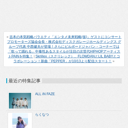
«
吉本の本気戦略バラエティ「エンタメ未来戦略(仮)」ゲストにコンサート
プロモーターズ協会会長・株式会社ディスクガレージホールディングス グ
ループ代表 中西健夫が登場！さらにビルボードジャパン・コーナーでは
「歌って踊れる」中毒性あるスタイルが注目の次世代HIPHOPアーティス
トPAINを特集！
|
Skrillex（スクリレック）、FLOWDANとLIL BABYとコ
ラボレーション！新曲「PEPPER」が10/13より配信スタート！
»
最近の特集記事
ALL iN FAZE
らくなつ