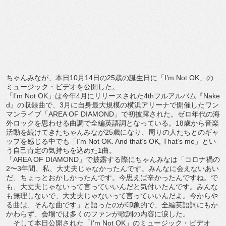
ちゃんみなが、本日
10
月
14
日の
25
歳の誕生日に「
I
’
m Not OK
」の
ミュージック・ビデオを公開した。
「
I
’
m Not OK
」は今年
4
月にリリースされた
4th
フルアルバム『
Nake
d
』の収録曲で、
3
月に自身最大規模の横浜アリーナで開催したワ
ン
マンライブ「
AREA OF DIAMOND
」で初披露された。
ゼロ年代の海
外ロックを思わせる曲調で全編英語詞となっている。
18
歳から音楽
活動を続けてきたちゃんみなが
25
歳になり、
周りの人たちとのギャ
ップを感じる中でも「
I
’
m Not OK. And that
’
s OK, That
’
s me
」とい
う自己肯定の気持ちを込めた
1
曲。
「
AREA OF DIAMOND
」で披露する際にちゃんみなは「コロナ禍の
2
〜
3
年間、私、大丈夫じゃなかったんです。みんなに会えないあい
だ、
ちょっとおかしかったんです。今思えば辛かったんですね。で
も、
大丈夫じゃないって言っていいんだと気付いたんです。
みんな
も無理しないで、大丈夫じゃないって言っていいんだよ。
今からや
る曲は、そんな曲です」と語ったのが印象的で、
全編英語詞にもか
かわらず、
会場では多くのファンが歌詞の内容に涙した。
そして本日公開された「
I
’
m Not OK
」のミュージック・ビデオ