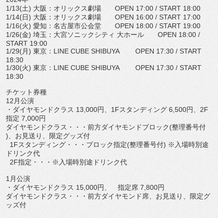
1/13(
土
)
大阪：オリックス劇場
OPEN 17:00 / START 18:00
1/14(
日
)
大阪：オリックス劇場
OPEN 16:00 / START 17:00
1/16(
火
)
愛知：名古屋市公会堂
OPEN 18:00 / START 19:00
1/26(
金
)
埼玉：大宮ソニックシティ 大ホール
OPEN 18:00 /
START 19:00
1/29(
月
)
東京：
LINE CUBE SHIBUYA
OPEN 17:30 / START
18:30
1/30(
火
)
東京：
LINE CUBE SHIBUYA
OPEN 17:30 / START
18:30
チケット券種
12
月公演
・ダイヤモンドクラス
13,000
円、
1F
スタンディング
6
,500
円、
2F
指定
7,000
円
ダイヤモンドクラス・・・前方ダイヤモンドブロック
(
整理番号付
)
、お見送り、限定グッズ付
1F
スタンディング・・・ブロック指定
(
整理番号付
)
※
入場時別途
ドリンク代
2F
指定・・・※入場時別途ドリンク代
1
月公演
・ダイヤモンドクラス
15,000
円、 指定席
7,800
円
ダイヤモンドクラス・・・前方ダイヤモンド席、お見送り、
限定グ
ッズ付