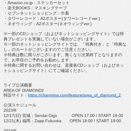
・
Amazon.co.jp
：ステッカーセット
・楽天
BOOKS
：マスキングテープ
・セブンネットショッピング：巾着
・タワーレコード：
A2
ポスター
(
タワーレコード
ver.)
・ネオウィング：
A2
ポスター
(
ネオウィング
ver.)
※一部の
CD
ショップ（およびネットショッピングサイト）
では特
典プレゼントを実施していない場合がございます。
※一部のネットショッピングサイトでは、「特典付き」と「
特典な
し」のカートがございますのでご注意ください。
※特典は数に限りがございます。
無くなり次第終了となりますの
で、
お早目のご予約をお勧めします。
※特典に関するお問い合わせは、直接各
CD
ショップ（
およびネッ
トショッピングサイト）にてご確認ください。
ライブ公演概要
AREA OF DIAMOND2
特設サイト：
https://chanmina.com/
feature/area_of_diamond_2
公演スケジュール
2023
年
12/17(
日
)
宮城：
Sendai Gigs
OPEN 17:00 / START 18:00
12/21(
木
)
福岡：
Zepp Fukuoka
OPEN 18:00 / START 19:00
2024
年