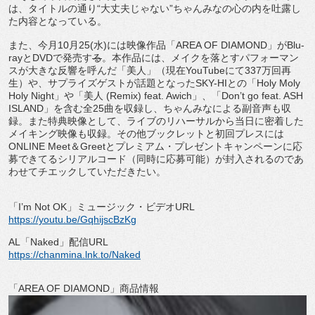
は、タイトルの通り“
大丈夫じゃない”
ちゃんみなの心の内を吐露し
た内容となっている。
また、今月
10
月
25(
水
)
には映像作品「
AREA OF DIAMOND
」が
Blu-
ray
と
DVD
で発売す
る
。
本作品には、
メイクを落とすパフォーマン
スが大きな反響を呼んだ「美人」（
現在
YouTube
にて
337
万回再
生）や、
サプライズゲストが話題となった
SKY-HI
との「
Holy Moly
Holy Night
」や「美人
(Remix) feat. Awich
」、「
Don
’
t go feat. ASH
ISLAND
」を含む全
25
曲を収録し、
ちゃんみなによる副音声も収
録。また特典映像として、
ライブのリハーサルから当日に密着した
メイキング映像も収録。
その他ブックレットと初回プレスには
ONLINE Meet
＆
Greet
とプレミアム・
プレゼントキャンペーンに応
募できてるシリアルコード（
同時に応募可能）
が封入されるのであ
わせてチエックしていただきたい。
「
I
’
m Not OK
」ミュージック・ビデオ
URL
https://youtu.be/GqhijscBzKg
AL
「
Naked
」配信
URL
https://chanmina.lnk.to/Naked
「
AREA OF DIAMOND
」商品情報