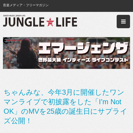
音楽メディア・フリーマガジン
ちゃんみな、今年3月に開催したワン
マンライブで初披露をした「I’m Not
OK」のMVを25歳の誕生日にサプライ
ズ公開！