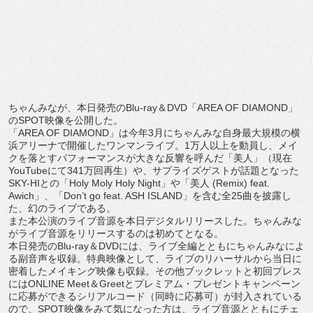
ちゃんみなが、本日発売の
Blu-ray
＆
DVD
「
AREA OF DIAMOND
」
の
SPOT
映像を公開した。
「
AREA OF DIAMOND
」は今年
3
月にちゃんみな自身最大規模の横
浜アリ
ーナで開催したワンマンライブ。
1
万人以上を動員し、
メイ
クを落とすパフォーマンスが大きな反響を呼んだ「美人」（
現在
YouTube
にて
341
万回再生）や、
サプライズゲストが話題となった
SKY-HI
との「
Holy Moly Holy Night
」や「美人
(Remix) feat.
Awich
」、「
Don
’
t go feat. ASH ISLAND
」を含む全
25
曲を披露し
た、幻のライブである。
また本公演のライブ音源を本日デジタルリリースした。
ちゃんみな
がライブ音源をリリースするのは初めてとなる。
本日発売の
Blu-ray
＆
DVD
には、
ライブ全編とともにちゃんみなによ
る副音声を収録。
特典映像として、
ライブのリハーサルから当日に
密着したメイキング映像も収録。
その他ブックレットと初回プレス
には
ONLINE Meet
＆
Greet
とプレミアム・
プレゼントキャンペーン
に応募ができるシリアルコード（
同時に応募可）が封入されている
ので、
SPOT
映像をみて気にな
った方は、ライブ音源とともにチェ