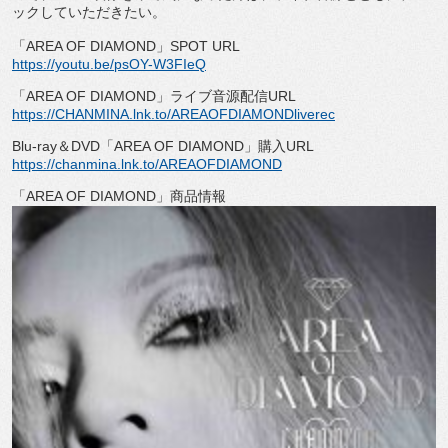
ックしていただきたい。
「
AREA OF DIAMOND
」
SPOT URL
https://youtu.be/psOY-W3FIeQ
「
AREA OF DIAMOND
」ライブ音源配信
URL
https://CHANMINA.lnk.to/
AREAOFDIAMONDliverec
Blu-ray
＆
DVD
「
AREA OF DIAMOND
」購入
URL
https://chanmina.lnk.to/
AREAOFDIAMOND
「
AREA OF DIAMOND
」商品情報