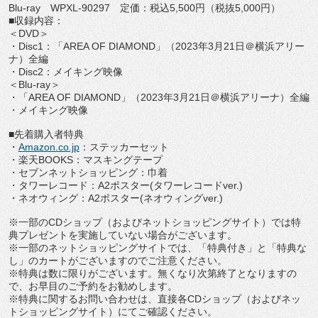
Blu-ray
WPXL-90297
定価：税込
5,500
円（税抜
5,000
円）
■収録内容：
＜
DVD
＞
・
Disc1
：「
AREA OF DIAMOND
」（
2023
年
3
月
21
日＠横浜アリー
ナ）全編
・
Disc2
：メイキング映像
＜
Blu-ray
＞
・「
AREA OF DIAMOND
」（
2023
年
3
月
21
日＠横浜アリーナ）全編
・メイキング映像
■先着購入者特典
・
Amazon.co.jp
：ステッカーセット
・楽天
BOOKS
：マスキングテープ
・セブンネットショッピング：巾着
・タワーレコード：
A2
ポスター
(
タワーレコード
ver.)
・ネオウィング：
A2
ポスター
(
ネオウィング
ver.)
※一部の
CD
ショップ（およびネットショッピングサイト）
では特
典プレゼントを実施していない場合がございます。
※一部のネットショッピングサイトでは、「特典付き」と「
特典な
し」のカートがございますのでご注意ください。
※特典は数に限りがございます。
無くなり次第終了となりますの
で、
お早目のご予約をお勧めします。
※特典に関するお問い合わせは、直接各
CD
ショップ（
およびネッ
トショッピングサイト）にてご確認ください。