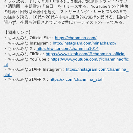
イブを成功。
そして８月
10
日
(
木
)
には池井戸潤原作ドラマ「
ハヤブ
サ消防団」主題歌の「命日」をリリースする。
YouTub
e
での全映像
の総再生回数は
4
億回を超え、ストリーミング・
サービスや
SNS
で
の強さを誇る。
10
代〜
20
代を中心に圧倒的
な支持を受ける、国内外
問わず、今最も注目されている
Z
世代アー
ティストの一人である。
【関連リンク】
・ちゃんみな
Official Site
：
https://chanmina.com/
・ちゃんみな
Instagram
：
http://
instagram.com/minachanxx/
・ちゃんみな
X
：
https://twitter.com/
chanmina1014
・ちゃんみな
TikTok
：
https://www.
tiktok.com/@chanmina_official
・ちゃんみな
YouTube
：
https://www.
youtube.com/@chanminaoffic
ial
・ちゃんみな
STAFF Instagram
：
https://instagram.
com/chanmina_
staff
・ちゃんみな
STAFF X
：
https://x.com/chanmina_staff