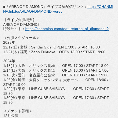
■「
AREA OF DIAMOND
」ライブ音源配信リンク：
https://
CHANMI
NA.lnk.to/
AREAOFDIAMONDliverec
【ライブ公演概要】
AREA OF DIAMOND2
特設サイト：
https://chanmina.com/
feature/area_of_diamond_2
＜公演スケジュール＞
2023
年
12/17(
日
)
宮城：
Sendai Gigs OPEN 17:00 / START 18:00
12/21(
木
)
福岡：
Zepp Fukuoka
OPEN 18:00 / START 19:00
2024
年
1/13(
土
)
大阪：オリックス劇場
OPEN 17:00 / START 18:00
1/14(
日
)
大阪：オリックス劇場
OPEN 16:00 / START 17:00
1/16(
火
)
愛知：名古屋市公会堂
OPEN 18:00 / START 19:00
1/26(
金
)
埼玉：大宮ソニックシティ 大ホール
OPEN 18:00 /
START 19:00
1/29(
月
)
東京：
LINE CUBE SHIBUYA
OPEN 17:30 / START
18:30
1/30(
火
)
東京：
LINE CUBE SHIBUYA
OPEN 17:30 / START
18:30
＜チケット券種＞
12
月公演