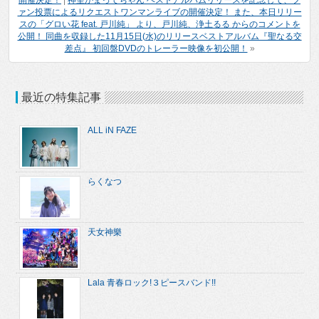
開催決定！
|
神聖かまってちゃん ベストアルバムリリースを記念して、フ
ァン投票によるリクエストワンマンライブの開催決定！ また、本日リリー
スの「グロい花 feat. 戸川純」 より、戸川純、浄土るる からのコメントを
公開！ 同曲を収録した11月15日(水)のリリースベストアルバム『聖なる交
差点』 初回盤DVDのトレーラー映像を初公開！
»
最近の特集記事
ALL iN FAZE
らくなつ
天女神樂
Lala 青春ロック!３ピースバンド!!