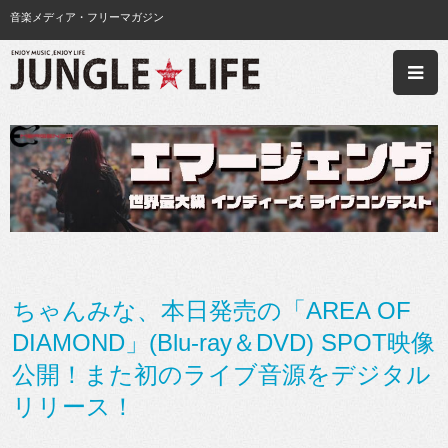
音楽メディア・フリーマガジン
ちゃんみな、本日発売の「AREA OF
DIAMOND」(Blu-ray＆DVD) SPOT映像
公開！また初のライブ音源をデジタル
リリース！