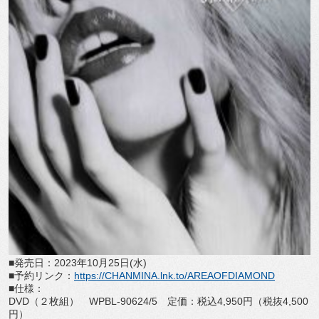
■発売日：
2023
年
10
月
25
日
(
水
)
■予約リンク：
https://CHANMINA.lnk.
to/AREAOFDIAMOND
■仕様：
DVD
（２枚組）
WPBL-90624/5
定価：税込
4,950
円（税抜
4,500
円）