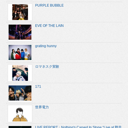
PURPLE BUBBLE
EVE OF THE LAIN
grating hunny
ロマネスク実験
171
世界電力
LIVE REPORT：Nothing's Carved In Stone “Live at 野音