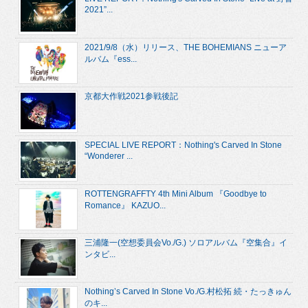
2021”...
2021/9/8（水）リリース、THE BOHEMIANS ニューア
ルバム『ess...
京都大作戦2021参戦後記
SPECIAL LIVE REPORT：Nothing's Carved In Stone
“Wonderer ...
ROTTENGRAFFTY 4th Mini Album 『Goodbye to
Romance』 KAZUO...
三浦隆一(空想委員会Vo./G.) ソロアルバム『空集合』イ
ンタビ...
Nothing’s Carved In Stone Vo./G.村松拓 続・たっきゅん
のキ...