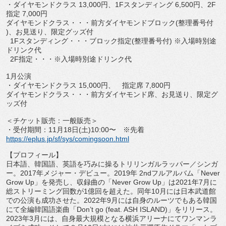
・ダイヤモンドクラス
13,000
円、
1F
スタンディング
6
,500
円、
2F
指定
7,000
円
ダイヤモンドクラス・・・前方ダイヤモンドブロック
(
整理番号付
)
、お見送り、限定グッズ付
1F
スタンディング・・・ブロック指定
(
整理番号付
)
※
入場時別途
ドリンク代
2F
指定・・・※入場時別途ドリンク代
1
月公演
・ダイヤモンドクラス
15,000
円、 指定席
7,800
円
ダイヤモンドクラス・・・前方ダイヤモンド席、お見送り、
限定グ
ッズ付
＜チケット販売：一般販売＞
・受付期間：
11
月
18
日
(
土
)10:00
〜 ※先着
https://eplus.jp/sf/sys/
comingsoon.html
【プロフィール】
日本語、韓国語、英語を巧みに操るトリリンガルラッパー／
シンガ
ー。
2017
年メジャー・デビュー。
2019
年
2nd
フ
ルアルバム「
Never
Grow Up
」を発売し、収録曲の「
Never Grow Up
」は
2021
年
7
月に
総ストリーミング回数が
1
億回を超えた
。同年
10
月には日本武道館
での公演も成功させた。
2022
年
9
月には自身のルーツでもある韓国
にて全編韓国語楽曲「
Don
’
t go (feat. ASH ISLAND)
」をリリース。
2023
年
3
月には、
自身最大規模となる横浜アリーナにてワンマンラ