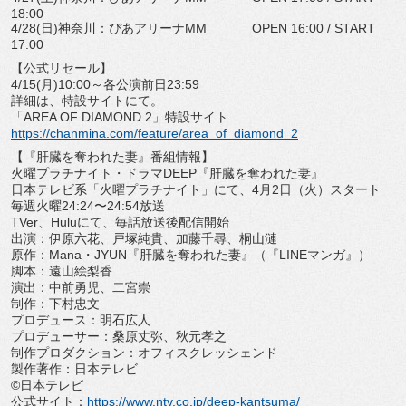
18:00
4/28(日)神奈川：ぴあアリーナMM OPEN 16:00 / START
17:00
【公式リセール】
4/15(月)10:00～各公演前日23:59
詳細は、特設サイトにて。
「AREA OF DIAMOND 2」特設サイト
https://chanmina.com/feature/
area_of_diamond_2
【『肝臓を奪われた妻』番組情報】
火曜プラチナイト・ドラマDEEP『肝臓を奪われた妻』
日本テレビ系「火曜プラチナイト」にて、4月2日（火）スタート
毎週火曜24:24〜24:54放送
TVer、Huluにて、毎話放送後配信開始
出演：伊原六花、戸塚純貴、加藤千尋、桐山漣
原作：Mana・JYUN『肝臓を奪われた妻』（『
LINEマンガ』）
脚本：遠山絵梨香
演出：中前勇児、二宮崇
制作：下村忠文
プロデュース：明石広人
プロデューサー：桑原丈弥、秋元孝之
制作プロダクション：オフィスクレッシェンド
製作著作：日本テレビ
©日本テレビ
公式サイト：
https://www.ntv.co.jp/
deep-kantsuma/