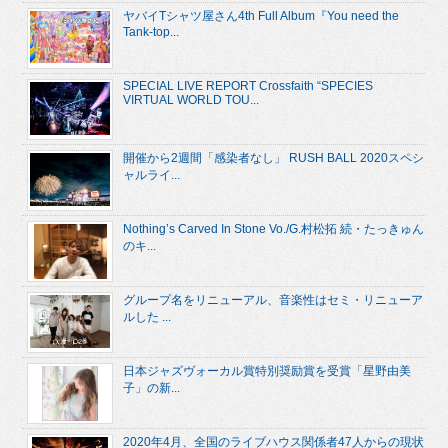
ヤバイTシャツ屋さん4th Full Album『You need the
Tank-top...
SPECIAL LIVE REPORT Crossfaith “SPECIES
VIRTUAL WORLD TOU...
開催から2週間「感染者なし」 RUSH BALL 2020スペシ
ャルライ...
Nothing’s Carved In Stone Vo./G.村松拓 続・たっきゅん
のキ...
グループ名をリニューアル、音楽性はセミ・リニューア
ルした ...
日本ジャズヴォーカル賞特別奨励賞を受賞「星野由美
子」の新...
2020年4月、全国のライブハウス関係者47人からの現状