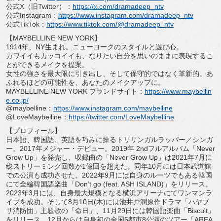
公式X（旧Twitter）：
https://x.com/
dramadeep_ntv
公式Instagram：
https://www.
instagram.com/dramadeep_ntv
公式TikTok：
https://www.tiktok.
com/@dramadeep_ntv
【MAYBELLINE NEW YORK】
1914年、NY生まれ。ニューヨークのスタイルと遊び心。
カワイイもカッコイイも、
なりたい自分を思いのままに表現するこ
とができるメイクを提案。
女性の強さを最大限に引き出し、そして保守的ではなく革新的。
あ
ふれるほどの可能性を、あなたのメイクアップに。
MAYBELLINE NEW YORK ブランドサイト：
https://www.
maybellin
e.co.jp/
@maybelline：
https://www.
instagram.com/maybelline
@LoveMaybelline：
https://
twitter.com/LoveMaybelline
【プロフィール】
日本語、韓国語、英語を巧みに操るトリリンガルラッパー／
シンガ
ー。2017年メジャー・デビュー。2019年 2ndフルアルバム「Never
Grow Up」を発売し、収録曲の「Never Grow Up」
は2021年7月に
総ストリーミング回数が1億回を超えた。
同年10月には日本武道館
での公演も成功させた。
2022年9月には自身のルーツでもある韓国
にて全編韓国語楽曲
「Don’t go (feat. ASH ISLAND)」をリリース。
2023年3月には、
自身最大規模となる横浜アリーナにてワンマンラ
イブを成功。
そして8月10日(木)には池井戸潤原作ドラマ「
ハヤブ
サ消防団」主題歌の「命日」、
11月29日には韓国語楽曲「Biscuit」
をリリース。
12月からは自身初の全国6都市8公演のツアー「AREA