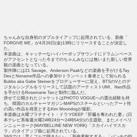
ちゃんみな自身初のダブルタイアップに起用されている、新曲「
FORGIVE ME」が4月26日(金)13時にリリースすることが決定し
た。
本楽曲は、
キャッチーなハイパーポップサウンドにドラムンベース
がアクセン
トとなった今までのちゃんみなには無いまた新しい世界
観の楽曲と
なっている。
製作陣には21 Savage、Anderson.
Paakなどの楽曲を手がけるTay
DexとNoname作品への参加やトランペット奏者として知ら
れる
Bubbs aka Gabe Steinerをプロデューサーに迎え、
BTSのVとのデ
ジタルシングルをリリースして話題のアーティス
トUMI、Nas作品
を手がけるRosemarie Tanと制作に臨んだ。
併せて公開されたジャケットはPHOTO VOGUEへの選出経験を持
ち、
韓国のカルチャーマガジンMAPSのスチールといったアート性
の
高い作品を得意とするKim Moondogが撮影。
本楽曲は火曜プラチナイト・ドラマDEEP『肝臓を奪われた妻』
(日
本テレビ系毎週火曜24時24分〜24時54分)の主題歌、
またメイベリ
ンニューヨーク(MAYBELLINE NEW YORK)「スカイハイマスカ
ラ」
のタイアップ曲に起用されている。
SNSでは「早くフルで聴きたい」「新曲素敵すぎる」「
パンチの効