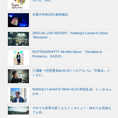
ルバム『ess...
京都大作戦2021参戦後記
SPECIAL LIVE REPORT：Nothing's Carved In Stone
“Wonderer ...
ROTTENGRAFFTY 4th Mini Album 『Goodbye to
Romance』 KAZUO...
三浦隆一(空想委員会Vo./G.) ソロアルバム『空集合』イ
ンタビ...
Nothing’s Carved In Stone Vo./G.村松拓 続・たっきゅん
のキ...
それでも世界が続くならインタビュー：終わりを見据え
ても尚...