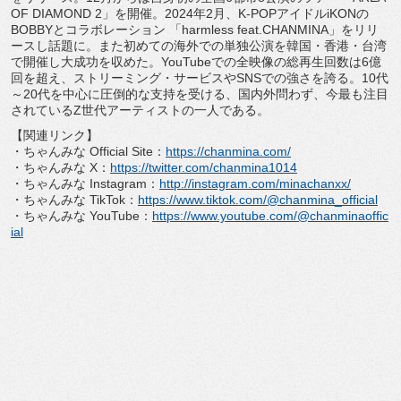
OF DIAMOND 2」を開催。2024年2月、K-
POPアイドルiKONの
BOBBYとコラボレーション 「harmless feat.CHANMINA」をリリ
ースし話題に。
また初めての海外での単独公演を韓国・香港・
台湾
で開催し大成功を収めた。
YouTubeでの全映像の総再生回数は6億
回を超え、
ストリーミング・サービスやSNSでの強さを誇る。10代
～
20代を中心に圧倒的な支持を受ける、国内外問わず、
今最も注目
されているZ世代アーティストの一人である。
【関連リンク】
・ちゃんみな Official Site：
https://chanmina.com/
・ちゃんみな X：
https://twitter.com/
chanmina1014
・ちゃんみな Instagram：
http://instagram.
com/minachanxx/
・ちゃんみな TikTok：
https://www.tiktok.com/
@chanmina_official
・ちゃんみな YouTube：
https://www.youtube.
com/@chanminaoffic
ial