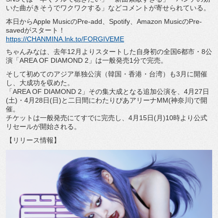
いた曲がきそうでワクワクする」
などコメントが寄せられている。
本日からApple MusicのPre-add、Spotify、Amazon MusicのPre-
savedがスタート！
https://CHANMINA.lnk.to/
FORGIVEME
ちゃんみなは、去年12月よりスタートした自身初の全国6都市・
8公
演「AREA OF DIAMOND 2」は一般発売1分で完売。
そして初めてのアジア単独公演（韓国・香港・台湾）
も3月に開催
し、大成功を収めた。
「AREA OF DIAMOND 2」その集大成となる追加公演を、4月27日
(土)・
4月28日(日)と二日間にわたりぴあアリーナMM(神奈川)
で開
催。
チケットは一般発売にてすでに完売し、4月15日(月)
10時より公式
リセールが開始される。
【リリース情報】