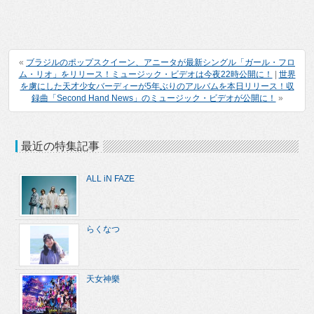
«
ブラジルのポップスクイーン、アニータが最新シングル「ガール・フロ
ム・リオ」をリリース！ミュージック・ビデオは今夜22時公開に！
|
世界
を虜にした天才少女バーディーが5年ぶりのアルバムを本日リリース！収
録曲「Second Hand News」のミュージック・ビデオが公開に！
»
最近の特集記事
ALL iN FAZE
らくなつ
天女神樂