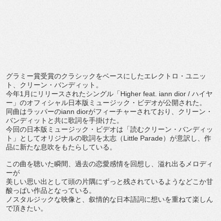
グラミー賞受賞のクラシックをベースにしたエレクトロ・
ユニッ
ト、クリーン・バンディット。
今年
1
月にリリースされたシングル「
Higher feat. iann dior /
ハイヤ
ー」のオフィシャル日本版ミュージック・
ビデオが公開された。
同曲はラッパーの
iann dior
がフィーチャーされており、クリーン・
バンディットと共に歌詞を手掛けた。
今回の日本版ミュージック・ビデオは「読むクリーン・
バンディッ
ト」としてオリジナルの歌詞を太志（
Little Parade
）が意訳し、作
品に新たな息吹をもたらしている。
この曲を聴いた瞬間、過去の恋愛感情を回想し、
溢れ出るメロディ
ーが
美しい思い出として頭の片隅にずっと残されているようなどこか甘
酸っぱい作品となっている。
ノスタルジックな映像と、
叙情的な日本語詞に想いを重ねて楽しん
で頂きたい。