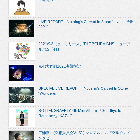
LIVE REPORT：Nothing's Carved In Stone “Live at 野音
2021”...
2021/9/8（水）リリース、THE BOHEMIANS ニューア
ルバム『ess...
京都大作戦2021参戦後記
SPECIAL LIVE REPORT：Nothing's Carved In Stone
“Wonderer ...
ROTTENGRAFFTY 4th Mini Album 『Goodbye to
Romance』 KAZUO...
三浦隆一(空想委員会Vo./G.) ソロアルバム『空集合』イ
ンタビ...