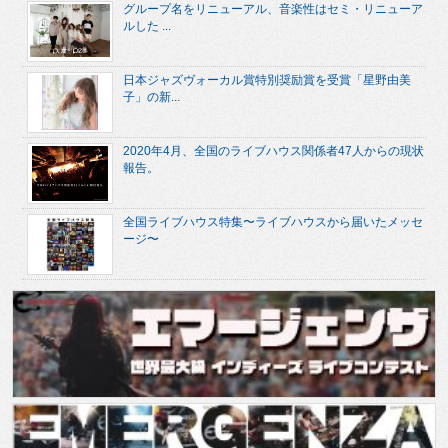
グループ名をリニューアル、音楽性はセミ・リニューア
ルした ...
日本ジャズヴォーカル賞特別奨励賞を受賞「星野由美
子」の新...
2020年4月、全国のライブハウス関係者47人からの現状
報告。
全国ライブハウス特集〜ライブハウスから届いたメッセ
ージ〜