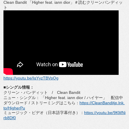
Clean Bandit
「
Higher feat. iann dior
」＃読むクリーンバンディッ
ト
https://youtu.be/IqYyzTBVpQg
■シングル情報：
クリーン・バンディット
/
Clean Bandit
ニュー・シングル： 「
Higher feat. iann dior /
ハイヤー」 配信中
ダウンロード
/
ストリーミングはこちら：
https://
CleanBanditjp.lnk.
to/HigherPu
ミュージック・ビデオ（日本語字幕付き）：
https://
youtu.be/9KMNi
rb8Df0