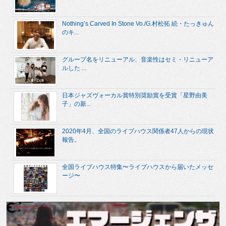
Nothing’s Carved In Stone Vo./G.村松拓 続・たっきゅん
のキ...
グループ名をリニューアル、音楽性はセミ・リニューア
ルした ...
日本ジャズヴォーカル賞特別奨励賞を受賞「星野由美
子」の新...
2020年4月、全国のライブハウス関係者47人からの現状
報告。
全国ライブハウス特集〜ライブハウスから届いたメッセ
ージ〜