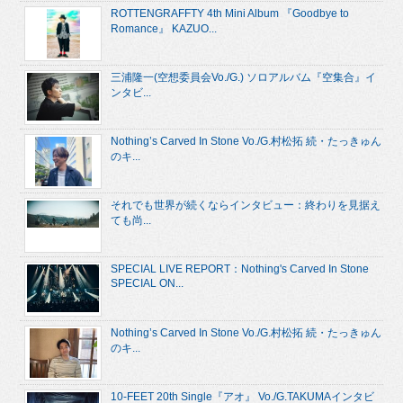
ROTTENGRAFFTY 4th Mini Album 『Goodbye to
Romance』 KAZUO...
三浦隆一(空想委員会Vo./G.) ソロアルバム『空集合』イ
ンタビ...
Nothing’s Carved In Stone Vo./G.村松拓 続・たっきゅん
のキ...
それでも世界が続くならインタビュー：終わりを見据え
ても尚...
SPECIAL LIVE REPORT：Nothing's Carved In Stone
SPECIAL ON...
Nothing’s Carved In Stone Vo./G.村松拓 続・たっきゅん
のキ...
10-FEET 20th Single『アオ』 Vo./G.TAKUMAインタビ