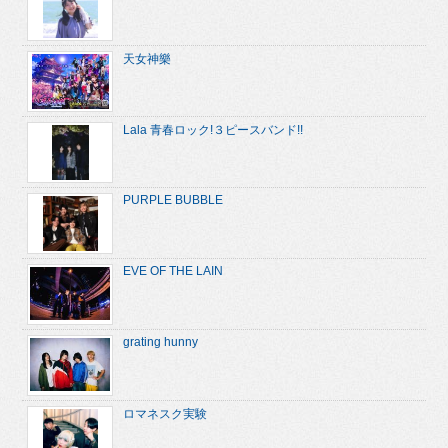
天女神樂
Lala 青春ロック!３ピースバンド!!
PURPLE BUBBLE
EVE OF THE LAIN
grating hunny
ロマネスク実験