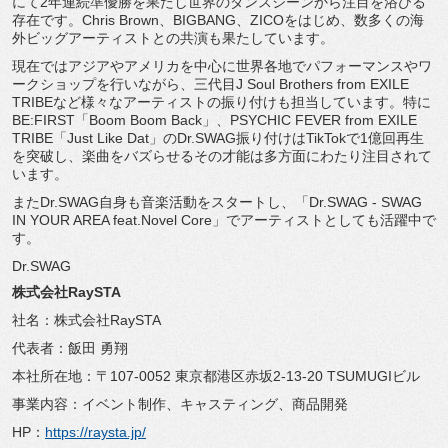
にて2年連続準優勝を果たし世界のダンスシーンから注目を浴びる
存在です。Chris Brown、BIGBANG、ZICOをはじめ、
数多くの海
外ビッグアーティストとの共演も果たしています。
現在ではアジアやアメリカを中心に世界各地でパフォーマンスやワ
ークショップを行いながら、三代目J Soul Brothers from EXILE
TRIBEなど様々なアーティストの振り付けも担当しています。
特に
BE:FIRST「Boom Boom Back」、PSYCHIC FEVER from EXILE
TRIBE「Just Like Dat」のDr.
SWAG振り付けはTikTokで1億回再生
を突破し、
楽曲をバズらせるその才能は多方面にわたり注目されて
います。
またDr.SWAG自身も音楽活動をスタートし、「Dr.
SWAG - SWAG
IN YOUR AREA feat.Novel Core」でアーティストとしても活躍中で
す。
Dr.SWAG
株式会社RaySTA
社名：株式会社RaySTA
代表者：飯田 勇翔
本社所在地：〒107-0052 東京都港区赤坂2-13-20 TSUMUGIビル
事業内容：イベント制作、キャスティング、商品開発
HP：
https://raysta.jp/