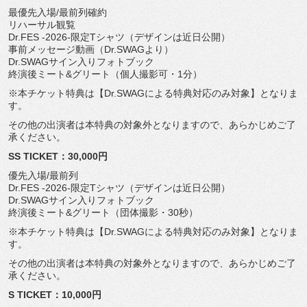
最優先入場/最前列確約
リハーサル観覧
Dr.FES -2026-限定Tシャツ（デザインは近日公開）
事前メッセージ動画（Dr.SWAGより）
Dr.SWAGサイン入りフォトブック
終演後ミート&グリート（個人撮影可・1分）
※本チケット特典は【Dr.SWAGによる特典対応のみ対象】
となりま
す。
その他の出演者は本特典の対象外となりますので、
あらかじめご了
承ください。
SS TICKET：30,000円
優先入場/最前列
Dr.FES -2026-限定Tシャツ（デザインは近日公開）
Dr.SWAGサイン入りフォトブック
終演後ミート&グリート（団体撮影・30秒）
※本チケット特典は【Dr.SWAGによる特典対応のみ対象】
となりま
す。
その他の出演者は本特典の対象外となりますので、
あらかじめご了
承ください。
S TICKET：10,000円