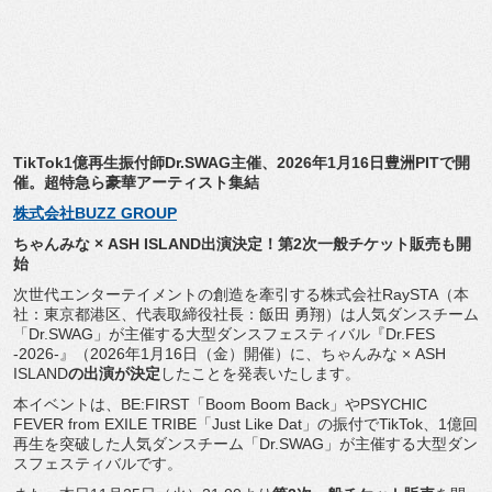
TikTok1億再生振付師Dr.SWAG主催、
2026年1月16日豊洲PITで開
催。
超特急ら豪華アーティスト集結
株式会社BUZZ GROUP
ちゃんみな × ASH ISLAND出演決定！第2次一般チケット販売も開
始
次世代エンターテイメントの創造を牽引する株式会社RaySTA
（本
社：東京都港区、代表取締役社長：飯田 勇翔）は人気ダンスチーム
「Dr.SWAG」
が主催する大型ダンスフェスティバル『Dr.FES
-2026-』（2026年1月16日（金）開催）に、
ちゃんみな × ASH
ISLAND
の出演が決定
したことを発表いたします。
本イベントは、BE:FIRST「Boom Boom Back」やPSYCHIC
FEVER from EXILE TRIBE「Just Like Dat」の振付でTikTok、
1億回
再生を突破した人気ダンスチーム「Dr.SWAG」
が主催する大型ダン
スフェスティバルです。