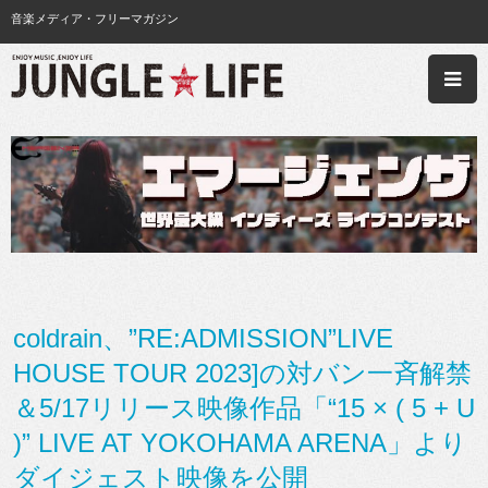
音楽メディア・フリーマガジン
coldrain、”RE:ADMISSION”LIVE
HOUSE TOUR 2023]の対バン一斉解禁
＆5/17リリース映像作品「“15 × ( 5 + U
)” LIVE AT YOKOHAMA ARENA」より
ダイジェスト映像を公開