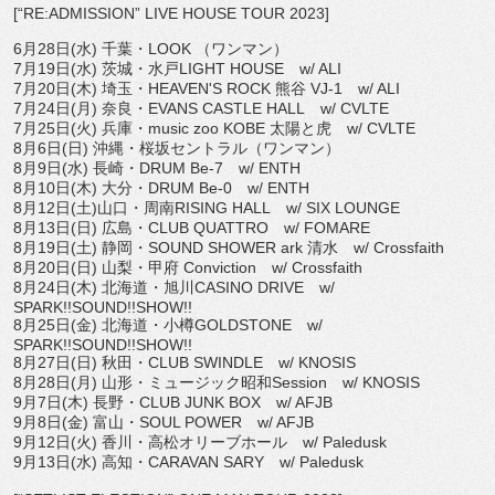
[“RE:ADMISSION” LIVE HOUSE TOUR 2023]
6
月
28
日
(
水
)
千葉・
LOOK
（ワンマン）
7
月
19
日
(
水
)
茨城・水戸
LIGHT HOUSE
w/ ALI
7
月
20
日
(
木
)
埼玉・
HEAVEN'S ROCK
熊谷
VJ-1
w/ ALI
7
月
24
日
(
月
)
奈良・
EVANS CASTLE HALL
w/ CVLTE
7
月
25
日
(
火
)
兵庫・
music zoo KOBE
太陽と虎
w/ CVLTE
8
月
6
日
(
日
)
沖縄・桜坂セントラル（ワンマン）
8
月
9
日
(
水
)
長崎・
DRUM Be-7
w/ ENTH
8
月
10
日
(
木
)
大分・
DRUM Be-0
w/ ENTH
8
月
12
日
(
土
)
山口・周南
RISING HALL
w/ SIX LOUNGE
8
月
13
日
(
日
)
広島・
CLUB QUATTRO
w/ FOMARE
8
月
19
日
(
土
)
静岡・
SOUND SHOWER ark
清水
w/ Crossfaith
8
月
20
日
(
日
)
山梨・甲府
Conviction
w/ Crossfaith
8
月
24
日
(
木
)
北海道・旭川
CASINO DRIVE
w/
SPARK!!SOUND!!SHOW!!
8
月
25
日
(
金
)
北海道・小樽
GOLDSTONE
w/
SPARK!!SOUND!!SHOW!!
8
月
27
日
(
日
)
秋田・
CLUB SWINDLE
w/ KNOSIS
8
月
28
日
(
月
)
山形・ミュージック昭和
Session
w/ KNOSIS
9
月
7
日
(
木
)
長野・
CLUB JUNK BOX
w/ AFJB
9
月
8
日
(
金
)
富山・
SOUL POWER
w/ AFJB
9
月
12
日
(
火
)
香川・高松オリーブホール
w/ Paledusk
9
月
13
日
(
水
)
高知・
CARAVAN SARY
w/ Paledusk