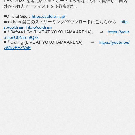
FEST.2023"
を地元名古屋・
ポートメッセなごやにて開催し、
国内
外から有力アーティストを多数集めた。
■
Official Site
：
https://coldrain.jp/
■
coldrain
楽曲のストリーミング
/
ダウンロードはこち
らから
http
s://coldrain.lnk.to/
coldrain
■「
Before I Go (LIVE AT YOKOHAMA ARENA)
」
⇒
https://yout
u.be/lU0NibT9Qxk
■「
Calling (LIVE AT YOKOHAMA ARENA)
」
⇒
https://youtu.be/
yWlxvBEZVnE