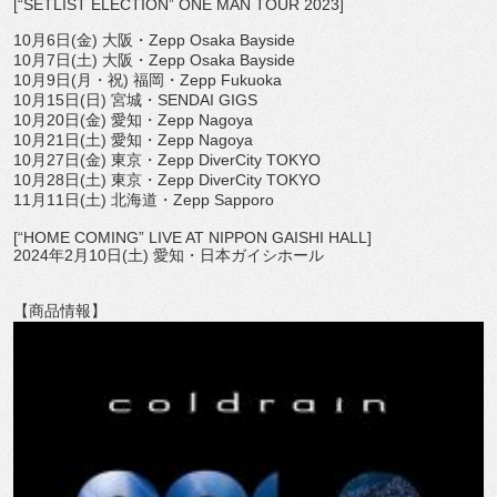
[“SETLIST ELECTION” ONE MAN TOUR 2023]
10
月
6
日
(
金
)
大阪・
Zepp Osaka Bayside
10
月
7
日
(
土
)
大阪・
Zepp Osaka Bayside
10
月
9
日
(
月・祝
)
福岡・
Zepp Fukuoka
10
月
15
日
(
日
)
宮城・
SENDAI GIGS
10
月
20
日
(
金
)
愛知・
Zepp Nagoya
10
月
21
日
(
土
)
愛知・
Zepp Nagoya
10
月
27
日
(
金
)
東京・
Zepp DiverCity TOKYO
10
月
28
日
(
土
)
東京・
Zepp DiverCity TOKYO
11
月
11
日
(
土
)
北海道・
Zepp Sapporo
[“HOME COMING” LIVE AT NIPPON GAISHI HALL]
2024
年
2
月
10
日
(
土
)
愛知・日本ガイシホール
【商品情報】