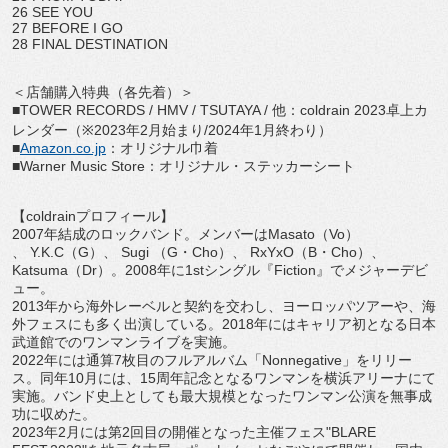
26 SEE YOU
27 BEFORE I GO
28 FINAL DESTINATION
＜店舗購入特典（各先着）＞
■
TOWER RECORDS / HMV / TSUTAYA /
他：
coldrain 2023
卓上カ
レンダー（
※2023
年
2
月始まり
/2024
年
1
月終わり）
■
Amazon.co.jp
：オリジナル巾着
■
Warner Music Store
：オリジナル・ステッカーシート
【
coldrain
プロフィール】
2007
年結成のロックバンド。メンバーは
Masato
（
Vo
）
、
Y.K.C
（
G
）、
Sugi
（
G
・
Cho
）、
RxYx
O
（
B
・
Cho
）、
Katsuma
（
Dr
）。
2008
年に
1st
シングル『
Fiction
』でメジャーデビ
ュー。
2013
年から海外レーベルと契約を交わし、
ヨーロッパツアーや、海
外フェスにも多く出演している。
2018
年にはキャリア初となる日本
武道館でのワンマンライブを実施。
2022
年には通算
7
枚目のフルアルバム「
Nonnegativ
e
」をリリー
ス。同年
10
月には、
15
周年記念となるワンマンを
横浜アリーナにて
実施。
バンド史上としても最大規模となったワンマン公演を無事成
功に収
めた。
2023
年
2
月には第
2
回目の開催となった主催フェス
"
BLARE