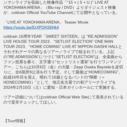
ンマンライブを収録した映像作品「
“15 × ( 5 + U )” LIVE AT
YOKOHAMA ARENA
」（
Blu-ray / DVD
）よりダイジェスト映像
が、
coldrain Official YouTube Channel
にて公開中となっている。
「
LIVE AT YOKOHAMA ARENA
」
Teaser Movie
https://youtu.be/ErXPOH36Hk4
coldrain 16
周年
YEAR
「
SWEET SIXTEEN
」は
“RE:ADMISSION”
LIVE HOUSE TOUR 2023
、
“SETLIST ELECTION” ONE MAN
TOUR 2023
、
“HOME COMING” LIVE AT NIPPON GAISHI HALL
と
それぞれテーマの異なるツアー／
ライブで組まれている。上記
の
“RE:ADMISSION”
につ
づく
“SETLIST ELECTION”
は、全楽曲から
ファン投票を募り、文字通り
“
セットリスト選挙
”
を行うワンマンツ
アー。こちらは
10
月
6
日（
金）の大阪・
Zepp Osaka Bayside
を皮切
りに、全
6
箇所
9
公演を行う予定。
そして最後は
“HOMECOMING”
。
結成
16
年目を迎え、
晴れて
16
歳となるバンドの
“
帰郷（＝
HONECOMING
）
”
として、地元名古屋での初アリーナライブを
2024
年
2
月
10
日
（土）に愛知・日本ガイシホールにて実施する。
ツアー詳細については
coldrain Official Web Site
にて発表されている
ので是非チェックしてほしい。
【
Tour
情報】