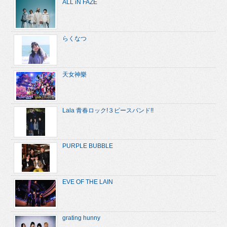
ALL iN FAZE
らくなつ
天女神樂
Lala 青春ロック!３ピースバンド!!
PURPLE BUBBLE
EVE OF THE LAIN
grating hunny