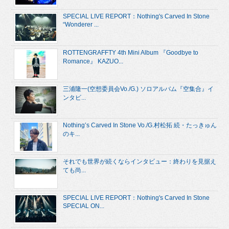
SPECIAL LIVE REPORT：Nothing's Carved In Stone
“Wonderer ...
ROTTENGRAFFTY 4th Mini Album 『Goodbye to
Romance』 KAZUO...
三浦隆一(空想委員会Vo./G.) ソロアルバム『空集合』イ
ンタビ...
Nothing’s Carved In Stone Vo./G.村松拓 続・たっきゅん
のキ...
それでも世界が続くならインタビュー：終わりを見据え
ても尚...
SPECIAL LIVE REPORT：Nothing's Carved In Stone
SPECIAL ON...