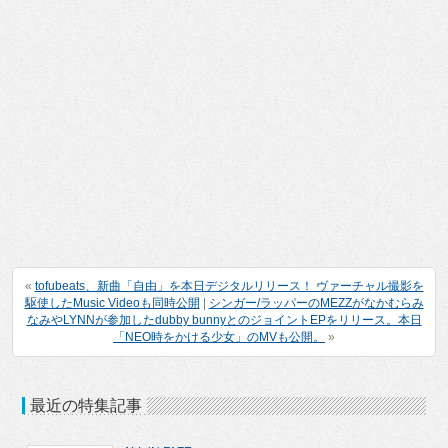
«
tofubeats、新曲「自由」を本日デジタルリリース！ ヴァーチャル撮影を
駆使したMusic Videoも同時公開
|
シンガー/ラッパーのMEZZがなかむらみ
なみやLYNNが参加したdubby bunnyとのジョイントEPをリリース。本日
「NEO時をかける少女」のMVも公開。
»
最近の特集記事