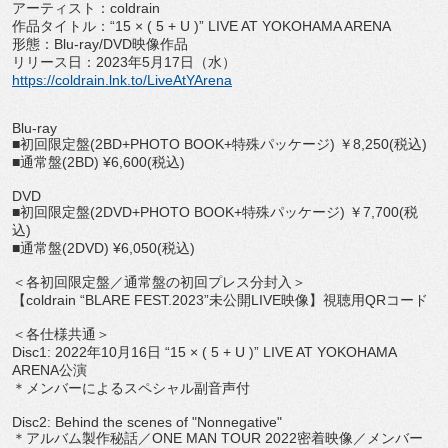
アーティスト：
coldrain
作品タイトル：“
15 × ( 5 + U )” LIVE AT YOKOHAMA ARENA
形態：
Blu-ray/DVD
映像作品
リリース日：
2023
年
5
月
17
日（水）
https://coldrain.lnk.to/
LiveAtYArena
Blu-ray
■初回限定盤
(2BD+PHOTO BOOK+
特殊パッケージ
)
￥
8,250(
税込
)
■通常盤
(2BD) ¥6,600(
税込
)
DVD
■初回限定盤
(2DVD+PHOTO BOOK+
特殊パッケージ
)
￥
7,700(
税
込
)
■通常盤
(2DVD) ¥6,050(
税込
)
＜各初回限定盤／通常盤の初回プレス分封入＞
【
coldrain “BLARE FEST.2023”
未公開
LIVE
映像】視聴用
QR
コード
＜各仕様共通＞
Disc1: 2022
年
10
月
16
日
“15 × ( 5 + U )” LIVE AT YOKOHAMA
ARENA
公演
＊メンバーによるスペシャル副音声付
Disc2: Behind the scenes of "Nonnegative"
＊アルバム製作秘話／
ONE MAN TOUR 2022
密着映像／メンバー