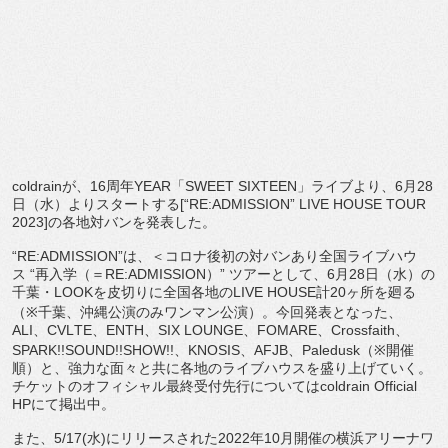
coldrain
が、
16
周年
YEAR
「
SWEET SIXTEEN
」ライブより、
6
月
28
日（水）よりスタートする
[“RE:ADMISSION” LIVE HOUSE TOUR
2023]
の各地対バンを発表した。
“
RE:ADMISSION”
は、＜
コロナ後初の対バンあり全国ライブハウ
ス
“
再入学（＝
RE:
ADMISSION
）
”
ツアーとして、
6
月
28
日（水）
の
千葉・
LOOK
を皮切りに全国各地の
LIVE HOUSE
計
20
ヶ所を廻る
（
※
千葉、
沖縄公演のみワンマン公演）。今回発表となった、
ALI
、
CVL
TE
、
ENTH
、
SIX LOUNGE
、
FOMARE
、
Crossfaith
、
SPARK
!!SOUND!!SHOW!!
、
KNOSIS
、
AFJB
、
Pa
ledusk
（
※
開催
順）と、
強力な面々と共に各地のライブハウスを盛り上げていく。
チケットのオフィシャル最終受付先行については
coldrain Official
HP
にて掲出中。
また、
5/17(
水
)
にリリースされた
2022
年
10
月開催の横
浜アリーナワ