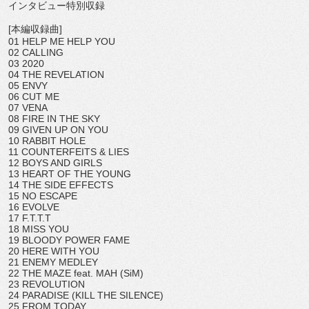
インタビュー特別収録
[
本編収録曲
]
01 HELP ME HELP YOU
02 CALLING
03 2020
04 THE REVELATION
05 ENVY
06 CUT ME
07 VENA
08 FIRE IN THE SKY
09 GIVEN UP ON YOU
10 RABBIT HOLE
11 COUNTERFEITS & LIES
12 BOYS AND GIRLS
13 HEART OF THE YOUNG
14 THE SIDE EFFECTS
15 NO ESCAPE
16 EVOLVE
17 F.T.T.T
18 MISS YOU
19 BLOODY POWER FAME
20 HERE WITH YOU
21 ENEMY MEDLEY
22 THE MAZE feat. MAH (SiM)
23 REVOLUTION
24 PARADISE (KILL THE SILENCE)
25 FROM TODAY