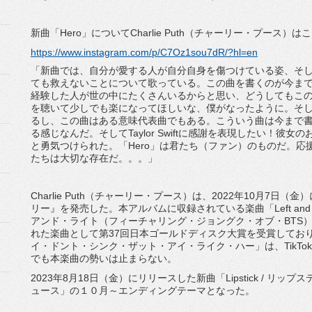
新曲「Hero」についてCharlie Puth（チャーリー・プース）
https://www.instagram.com/p/C7Oz1sou7dR/?hl=en
「新曲では、自分が愛する人が自分自身を傷つけている姿、そ
ても救えないことについて歌っている。この曲を書くのが今ま
経験した人が世の中にたくさんいるからと思い、どうしてもこ
を聴いて少しでも楽になってほしいな、僕がなったように。そ
るし、この曲はある意味代表曲でもある。こういう曲は今まで
る感じなんだ。そしてTaylor Swiftに感謝を表現したい！
と勇気つけられた。「Hero」は君たち（ファン）のものだ。
たちは大切な存在だ。。。」
Charlie Puth（チャーリー・プース）は、2022年10月7日（
リー』を発売した。本アルバムに収録されている楽曲「Left and Right (fe
アンド・ライト（フィーチャリング・ジョングク・オブ・BTS）
れた楽曲として第37回日本ゴールドディスク大賞を受賞しており、楽曲「I Don'
イ・ドント・シンク・ザット・アイ・ライク・ハー」は、TikT
でも本楽曲の勢いは止まらない。
2023年8月18日（金）にリリースした新曲「Lipstick / リ
ュース」の１０月～エンディングテーマとなった。