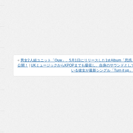
«
男女2人組ユニット「Quw」、5月1日にリリースした1st Album「思惑」より収
公開！
|
UKミュージックからKPOPまでも吸収し、自身のサウンドとして表
いる彼女が最新シングル「Turn it u