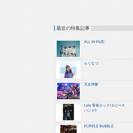
最近の特集記事
ALL iN FAZE
らくなつ
天女神樂
Lala 青春ロック!３ピース
バンド!!
PURPLE BUBBLE