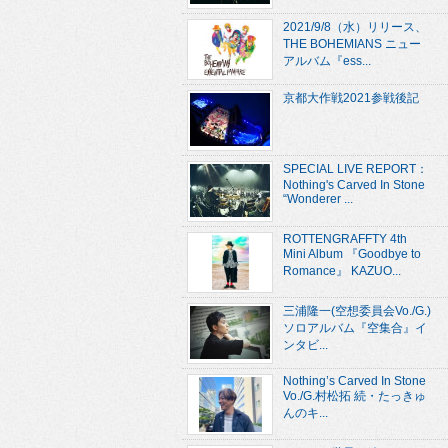
2021/9/8（水）リリース、
THE BOHEMIANS ニュー
アルバム『ess...
京都大作戦2021参戦後記
SPECIAL LIVE REPORT：
Nothing's Carved In Stone
“Wonderer ...
ROTTENGRAFFTY 4th
Mini Album 『Goodbye to
Romance』 KAZUO...
三浦隆一(空想委員会Vo./G.)
ソロアルバム『空集合』イ
ンタビ...
Nothing’s Carved In Stone
Vo./G.村松拓 続・たっきゅ
んのキ...