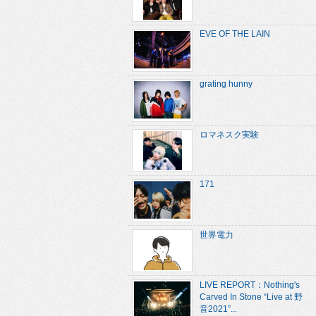
EVE OF THE LAIN
grating hunny
ロマネスク実験
171
世界電力
LIVE REPORT：Nothing's
Carved In Stone “Live at 野
音2021”...