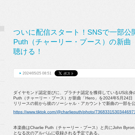
ついに配信スタート！SNSで一部公開し
Puth（チャーリー・プース）の新曲
聴ける！
2024/05/25 08:51
ダイヤモンド認定並びに、プラチナ認定を獲得しているUS出身の天
Puth（チャーリー・プース）が新曲「Hero」を2024年5月2
リリースの前から彼のソーシャル・アカウントで新曲の一部を
https://www.tiktok.com/@charlieputh/photo/7368331530344697
本楽曲はCharlie Puth（チャーリー・プース）と共にJohn Byron,
となる次のアルバムに収録される予定である。