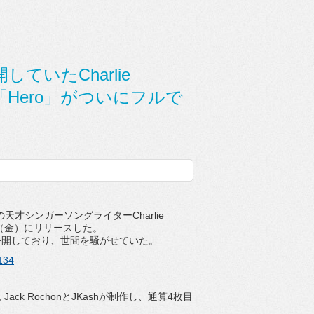
ていたCharlie
「Hero」がついにフルで
才シンガーソングライターCharlie
4日（金）にリリースした。
公開しており、世間を騒がせていた。
134
 Jack RochonとJKashが制作し、通算4枚目