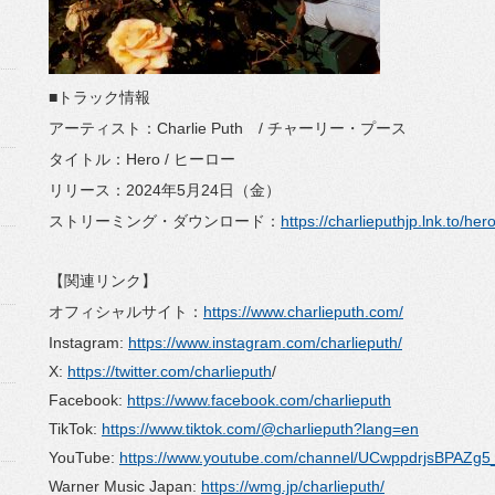
■トラック情報
アーティスト：Charlie Puth / チャーリー・プース
タイトル：Hero / ヒーロー
リリース：2024年5月24日（金）
ストリーミング・ダウンロード：
https://charlieputhjp.lnk.to/her
【関連リンク】
オフィシャルサイト：
https://www.charlieputh.com/
Instagram:
https://www.instagram.com/charlieputh/
X:
https://twitter.com/charlieputh
/
Facebook:
https://www.facebook.com/charlieputh
TikTok:
https://www.tiktok.com/@charlieputh?lang=en
YouTube:
https://www.youtube.com/channel/UCwppdrjsBPAZg
Warner Music Japan:
https://wmg.jp/charlieputh/