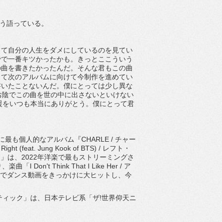
はこう語っている。
して自分の人生をダメにしているのを見てい
でで一番キツかったかも。きっとここういう
の曲を書きたかったんだ。そんな君もこの曲
して次のアルバムに向けて今制作を進めてい
書いたことないんだ。僕にとっては少し異な
彼女のお陰でこの曲を世の中に出さないといけない
応援をいつも本当にありがとう。僕にとって君
金）に最も個人的なアルバム『CHARLE / チャー
at. Jung Kook of BTS) / レフト・
」は、2022年洋楽で最もストリーミングさ
t Think That I Like Her / ア
okでダンス動画をきっかけに大ヒットし、今
ップスティック」は、日本テレビ系「ザ!世界仰天ニ