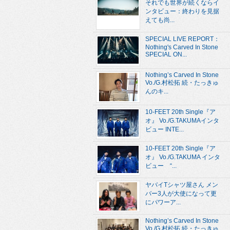
それでも世界が続くならイ
ンタビュー：終わりを見据
えても尚...
SPECIAL LIVE REPORT：
Nothing's Carved In Stone
SPECIAL ON...
Nothing’s Carved In Stone
Vo./G.村松拓 続・たっきゅ
んのキ...
10-FEET 20th Single『ア
オ』 Vo./G.TAKUMAインタ
ビュー INTE...
10-FEET 20th Single『ア
オ』 Vo./G.TAKUMA インタ
ビュー “...
ヤバイTシャツ屋さん メン
バー3人が大使になって更
にパワーア...
Nothing’s Carved In Stone
Vo./G.村松拓 続・たっきゅ