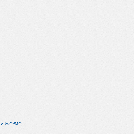
o
5_cUwQjfMQ