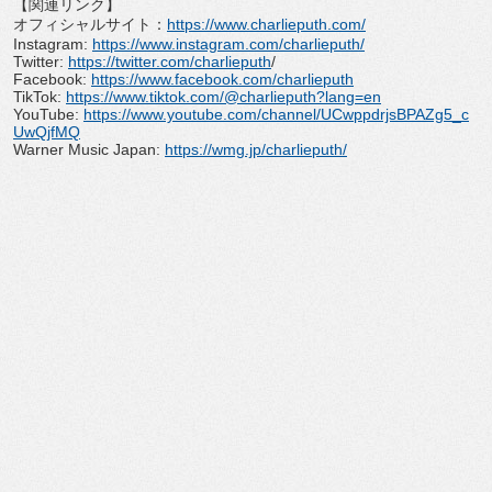
【関連リンク】
オフィシャルサイト：
https://www.
charlieputh.com/
Instagram:
https://www.
instagram.com/charlieputh/
Twitter:
https://twitter.com/
charlieputh
/
Facebook:
https://www.
facebook.com/charlieputh
TikTok:
https://www.tiktok.
com/@charlieputh?lang=en
YouTube:
https://www.youtube.
com/channel/UCwppdrjsBPAZg5_
c
UwQjfMQ
Warner Music Japan:
https://wmg.jp/
charlieputh/