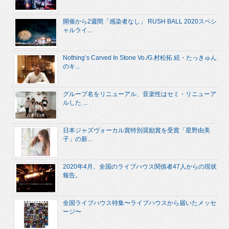
開催から2週間「感染者なし」 RUSH BALL 2020スペシ
ャルライ...
Nothing’s Carved In Stone Vo./G.村松拓 続・たっきゅん
のキ...
グループ名をリニューアル、音楽性はセミ・リニューア
ルした ...
日本ジャズヴォーカル賞特別奨励賞を受賞「星野由美
子」の新...
2020年4月、全国のライブハウス関係者47人からの現状
報告。
全国ライブハウス特集〜ライブハウスから届いたメッセ
ージ〜