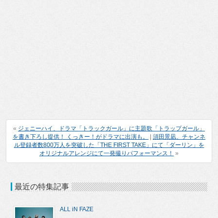
«
ジェニーハイ、ドラマ「トラックガール」に主題歌「トラップガール」
を書き下ろし提供！ くっきー！がドラマに出演も。
|
須田景凪、チャンネ
ル登録者数800万人を突破した「THE FIRST TAKE」にて「ダーリン」を
オリジナルアレンジにて一発撮りパフォーマンス！
»
最近の特集記事
ALL iN FAZE