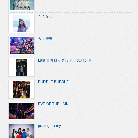
らくなつ
天女神樂
Lala 青春ロック!３ピースバンド!!
PURPLE BUBBLE
EVE OF THE LAIN
grating hunny