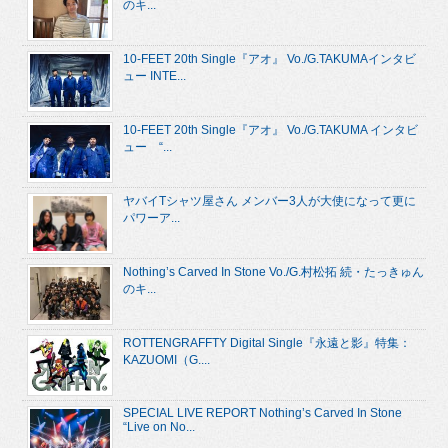
のキ...
10-FEET 20th Single『アオ』 Vo./G.TAKUMAインタビ
ュー INTE...
10-FEET 20th Single『アオ』 Vo./G.TAKUMA インタビ
ュー “...
ヤバイTシャツ屋さん メンバー3人が大使になって更に
パワーア...
Nothing’s Carved In Stone Vo./G.村松拓 続・たっきゅん
のキ...
ROTTENGRAFFTY Digital Single『永遠と影』特集：
KAZUOMI（G....
SPECIAL LIVE REPORT Nothing’s Carved In Stone
“Live on No...