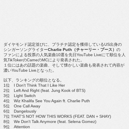
ダイヤモンド認定並びに、プラチナ認定を獲得している
US
出身の
シンガーソングライター
Charlie Puth
（チャーリー・プース）
の
ファンによる投票の人気楽曲
10
選を先日
YouTube Live
にて順位を人
気
TikToker
の
Came
の
MC
により
発表された。
１位にはあの話題の楽曲、
そして懐かしい楽曲も発表されて内容が
濃い
YouTube Live
となった。
以下、ランキングの順位となる。
1
位
I Don't Think That I Like Her
2
位
Left And Right (feat. Jung Kook of BTS)
3
位
Light Switch
4
位
Wiz Khalifa See You Again ft. Charlie Puth
5
位
One Call Away
6
位
Dangelously
7
位
THAT'S NOT HOW THIS WORKS (FEAT. DAN + SHAY)
8
位
We Don't Talk Anymore (feat. Selena Gomez)
9
位
Attention