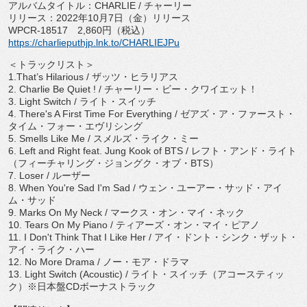
アルバムタイトル：
CHARLIE /
チャーリー
リリース：
2022
年
10
月
7
日（金）リリース
WPCR-18517
2,860
円（税込）
https://charlieputhjp.lnk.to/
CHARLIEJPu
＜トラックリスト＞
1.That
’
s Hilarious /
ザッツ・ヒラリアス
2.
Charlie Be Quiet ! /
チャーリー・ビー・クワイエット！
3. Light Switch /
ライト・スイッチ
4.
There's A First Time For Everything /
ゼアズ・ア・ファースト・
タイム・フォー・エヴリシング
5. Smells Like Me /
スメルズ・ライク・ミー
6. Left and Right feat. Jung Kook of BTS /
レフト・アンド・ライト
（フィーチャリング・ジョングク・
オブ・
BTS
）
7. Loser /
ルーザー
8. When You're Sad I'm Sad /
ウェン・ユーアー・サッド・アイ
ム・サッド
9. Marks On My Neck /
マークス・オン・マイ・ネック
10. Tears On My Piano /
ティアーズ・オン・マイ・ピアノ
11. I Don't Think That I Like Her /
アイ・ドント・シンク・ザット・
アイ・ライク・ハー
12. No More Drama /
ノー・モア・ドラマ
13. Light Switch (Acoustic) /
ライト・スイッチ（アコースティッ
ク）※日本盤
CD
ボーナス
トラック