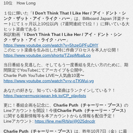
10
位
How Long
１位に輝いた「
I Don't Think That I Like Her /
アイ・ドント・シ
ンク・ザット・アイ・ライク・ハー
」は、
B
illboard Japan
洋楽チャ
ートにて１ヶ月以上
10
位以内（
7
週間連続
で
1
位！）に輝いている大
ヒット楽曲である！
和訳動画「
I Don't Think That I Like Her /
アイ・ドント・シン
ク・ザット・アイ・ライク・ハー
」
https://www.youtube.com/watch?
v=5hzeGPFuDHY
このヒット楽曲を生み出した時に作曲プロセスを本人が公開！
https://www.youtube.com/
shorts/TZppMbalLoo
当日番組を見逃した、そしてもう一度番組を見たい方のために、
期
間限定で
YouTube
にてアーカイブを公開中。
Charlie Puth YouTube LIVE
〜人気曲
10
選〜
https://www.youtube.com/watch?
v=v-oTKWui-vg
あなたの好きな、知っている楽曲はランクインしている？！
https://warnermusicjapan.lnk.
to/CP_playlists
更に！番組企画を記念に、
Charlie Puth
（チャーリー・プース）
の
Line
アカウントを開設！
今後
Charlie Puth
（チャーリー・プース）
に関する最新情報等を本アカウン
トからも情報を配信予定！
Line
アカウント
:
https://line.me/R/
ti/p/@025dncdr
Charlie Puth
（チャーリー・プース）
は、昨年
10
月
7
日（金）
に最