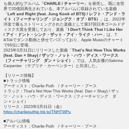
も個人的なアルバム『
CHARLE /
チャーリー
』を発売し、既に全世
界で
20
億回再生されている
。本アルバムに収録されている楽曲
「
Left and Right (feat. Jung Kook of BTS) /
レフト・アンド・ラ
イト（フィーチャリング・ジョングク・
オブ・
BTS
）
」は、
2022
年
洋楽で最もストリーミングされた
楽曲として第
37
回日本ゴールドデ
ィスク大賞を受賞しており、
楽曲「
I Don't Think That I Like Her
/
アイ・ドント・シンク・ザット・アイ・ライク・ハー
」は、
T
ikTok
でダンス動画と併せてバズっており、
Apple Music
のチャート
で
65
位に登場。
2023
年
3
月
31
日にリリースした新曲「
That
’
s Not How This Works
(feat. Dan + Shay) /
ザッツ・ノット・ハウ・ディス・ワークス
（フィーチャリング ダン
+
シェイ）
」では、人気女優の
Sabrina
Carpenter
（サブリナ・カーペンター）と共演した。
【リリース情報】
■トラック情報
アーティスト：
Charlie Puth
/
チャーリー・プース
トラック：
That
’
s Not How This Works (feat. Dan + Shay) /
ザッ
ツ・ノット・ハウ・ディス・ワークス（フィーチャリング ダ
ン
+
シェイ）
リリース：
2023
年
3
月
31
日（金）
https://charlieputhjp.lnk.to/
TNHTWPu
■アルバム情報
アーティスト：
Charlie Puth
/
チャーリー・プース