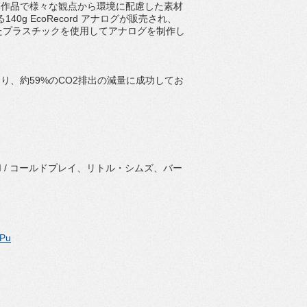
、本作品で様々な観点から環境に配慮した素材
g EcoRecord アナログが販売され、
出されたプラスチックを使用してアナログを制作し
おり、約59%のCO2排出の減量に成功してお
anna, TINI / コールドプレイ、リトル・シムズ、バー
QPu