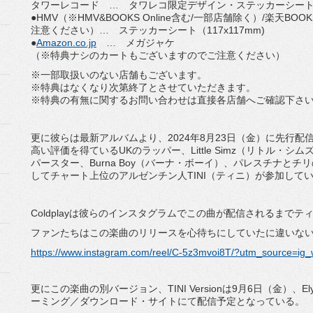
タワーレコード … タワレコ限定デザイン・ステッカーシート（11
●HMV（※HMV&BOOKS Online含む/一部店舗除く）/楽天
注意ください）… ステッカーシート（117x117mm)
●
Amazon.co.jp
… メガジャケ
（※特典ナシのカートもございますのでご注意ください）
※一部取扱いのない店舗もございます。
※特典はなくなり次第終了とさせていただきます。
※特典の有無に関するお問い合わせは直接各店舗へご確認下さ
更に彼らは最新アルバムより、2024年8月23日（金）に先行配信さ
高い評価を得ているUKのラッパー、Little Simz（リトル・
パースター、Burna Boy（バーナ・ボーイ）、パレスチナとチリの
してチャート上位のアルゼンチン人TINI（ティニ）が参加して
Coldplayは彼らのインスタグラムでこの曲が配信されるまで
ファンたちはこの楽曲のリリースを心待ちにしていたに違いな
https://www.instagram.com/reel/C-5z3mvoi8T/?utm_source=
更にこの楽曲の別バージョン、TINI Versionは9月6日（金）、Ely
ーミング／ダウンロード・サイトにて配信予定となっている。