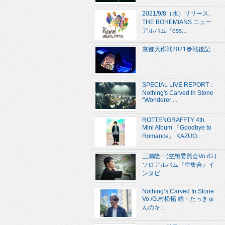
2021/9/8（水）リリース、
THE BOHEMIANS ニュー
アルバム『ess...
京都大作戦2021参戦後記
SPECIAL LIVE REPORT：
Nothing's Carved In Stone
“Wonderer ...
ROTTENGRAFFTY 4th
Mini Album 『Goodbye to
Romance』 KAZUO...
三浦隆一(空想委員会Vo./G.)
ソロアルバム『空集合』イ
ンタビ...
Nothing’s Carved In Stone
Vo./G.村松拓 続・たっきゅ
んのキ...