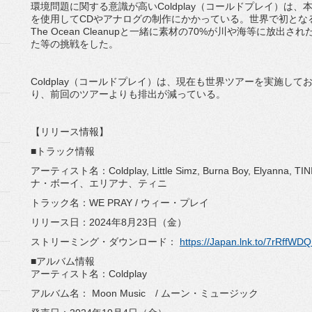
環境問題に関する意識が高いColdplay（コールドプレイ）は
を使用してCDやアナログの制作にかかっている。世界で初となる140
The Ocean Cleanupと一緒に素材の70%が川や海等に放
た等の挑戦をした。
Coldplay（コールドプレイ）は、現在も世界ツアーを実施して
り、前回のツアーよりも排出が減っている。
【リリース情報】
■トラック情報
アーティスト名：Coldplay, Little Simz, Burna Boy, Ely
ナ・ボーイ、エリアナ、ティニ
トラック名：WE PRAY / ウィー・プレイ
リリース日：2024年8月23日（金）
ストリーミング・ダウンロード：
https://Japan.lnk.to/7rRffWD
■アルバム情報
アーティスト名：Coldplay
アルバム名： Moon Music / ムーン・ミュージック