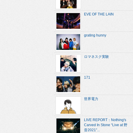
EVE OF THE LAIN
grating hunny
ロマネスク実験
171
世界電力
LIVE REPORT：Nothing's
Carved In Stone “Live at 野
音2021”...