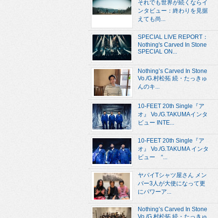
それでも世界が続くならイ
ンタビュー：終わりを見据
えても尚...
SPECIAL LIVE REPORT：
Nothing's Carved In Stone
SPECIAL ON...
Nothing’s Carved In Stone
Vo./G.村松拓 続・たっきゅ
んのキ...
10-FEET 20th Single『ア
オ』 Vo./G.TAKUMAインタ
ビュー INTE...
10-FEET 20th Single『ア
オ』 Vo./G.TAKUMA インタ
ビュー “...
ヤバイTシャツ屋さん メン
バー3人が大使になって更
にパワーア...
Nothing’s Carved In Stone
Vo./G.村松拓 続・たっきゅ