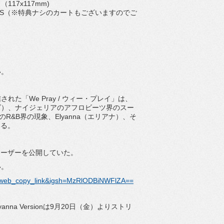
7x117mm)
BOOKS（※特典ナシのカートもございますのでご
い。
れた「We Pray / ウィー・プレイ」は、
シムズ）、ナイジェリアのアフロビーツ界のスー
R&B界の現象、Elyanna（エリアナ）、そ
いる。
ティーザーを公開していた。
い。
ig_web_copy_link&igsh=MzRlODBiNWFlZA==
anna Versionは9月20日（金）よりストリ