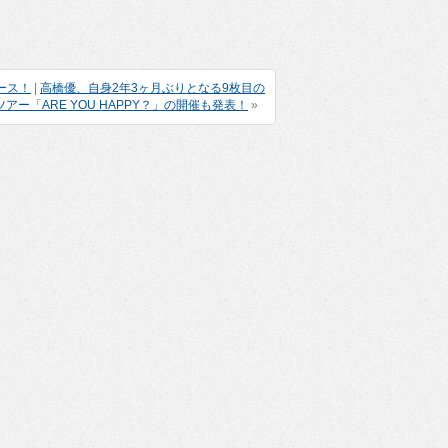
リース！
|
高橋優、自身2年3ヶ月ぶりとなる9枚目の
アー「ARE YOU HAPPY？」の開催も発表！
»