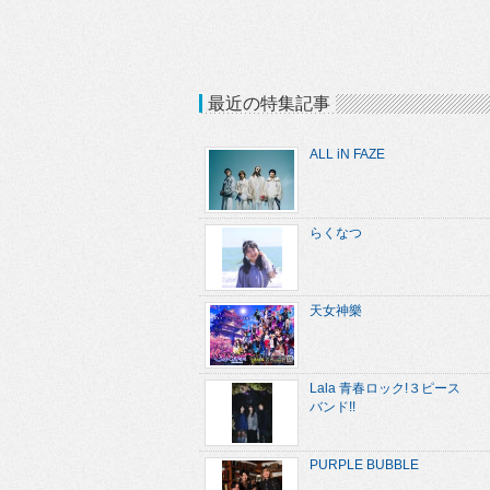
最近の特集記事
ALL iN FAZE
らくなつ
天女神樂
Lala 青春ロック!３ピース
バンド!!
PURPLE BUBBLE