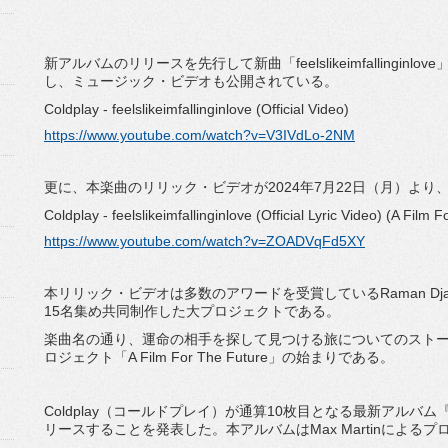
新アルバムのリリースを先行して新曲「feelslikeimfallinginl
し、ミュージック・ビデオも公開されている。
Coldplay - feelslikeimfallinginlove (Official Video)
https://www.youtube.com/watch?v=V3IVdLo-2NM
更に、本楽曲のリリック・ビデオが2024年7月22日（月）より、
Coldplay - feelslikeimfallinginlove (Official Lyric Video) (A Film 
https://www.youtube.com/watch?v=ZOADVqFd5XY
本リリック・ビデオは多数のアワードを受賞しているRaman Dj
15名集め共同制作した大プロジェクトである。
楽曲名の通り、運命の相手を探して見つける旅についてのスト
ロジェクト「A Film For The Future」の始まりである。
Coldplay（コールドプレイ）が通算10枚目となる最新アルバム『Mo
リースすることを発表した。本アルバムはMax Martinによる