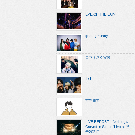
EVE OF THE LAIN
grating hunny
ロマネスク実験
171
世界電力
LIVE REPORT：Nothing's
Carved In Stone “Live at 野
音2021”...