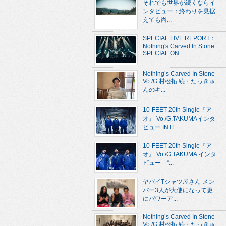
それでも世界が続くならイ
ンタビュー：終わりを見据
えても尚...
SPECIAL LIVE REPORT：
Nothing's Carved In Stone
SPECIAL ON...
Nothing’s Carved In Stone
Vo./G.村松拓 続・たっきゅ
んのキ...
10-FEET 20th Single『ア
オ』 Vo./G.TAKUMAインタ
ビュー INTE...
10-FEET 20th Single『ア
オ』 Vo./G.TAKUMA インタ
ビュー “...
ヤバイTシャツ屋さん メン
バー3人が大使になって更
にパワーア...
Nothing’s Carved In Stone
Vo./G.村松拓 続・たっきゅ