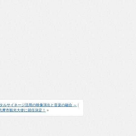
タルサイネージ活用の映像演出と音楽の融合 ～
|
志摩市観光大使に就任決定！
»