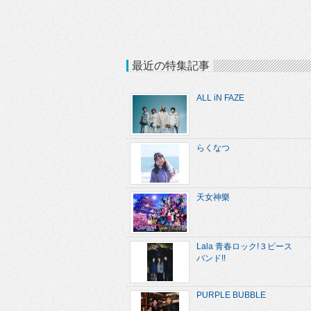
最近の特集記事
ALL iN FAZE
らくなつ
天女神樂
Lala 青春ロック!３ピース
バンド!!
PURPLE BUBBLE