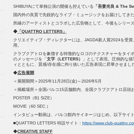
SHIBUYAにて単独公演の開催も控えている
「吾妻光良 & The Swi
国内外の良質で先鋭的なライブ・
ミュージックをお届けしてき
所縁のアーティストとコラボした広告物として、
今後もシリー
◆
「QUATTRO LETTERS」
クリエイティブ・ディレクターには、
JAGDA新人賞2024を
用。
クラブクアトロを象徴する特徴的なロゴのテクスチャーをタイ
のメッセージを「
文字（
LETTERS）
」として表現。
圧倒的な描
ィとともに、質感/
存在感に拘り抜いた広告表現に昇華させまし
◆
広告展開
＜展開期間＞2025年11月28日(金)～2026年5月
＜掲載場所＞全国パルコ15店舗館内、
全国クラブクアトロ店頭お
POSTER（B1 SIZE）
MOVIE（60 SEC.）
インタビュー動画は、パルコ館内サイネージはじめ、
以下サイ
■QUATTRO LETTERS 特設サイト：
https://www.club-
quattro.co
◆
CREATIVE STAFF