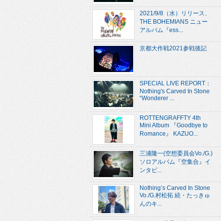
2021/9/8（水）リリース、
THE BOHEMIANS ニュー
アルバム『ess...
京都大作戦2021参戦後記
SPECIAL LIVE REPORT：
Nothing's Carved In Stone
“Wonderer ...
ROTTENGRAFFTY 4th
Mini Album 『Goodbye to
Romance』 KAZUO...
三浦隆一(空想委員会Vo./G.)
ソロアルバム『空集合』イ
ンタビ...
Nothing’s Carved In Stone
Vo./G.村松拓 続・たっきゅ
んのキ...