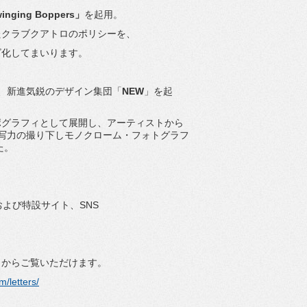
nging Boppers」
を起用。
たクラブクアトロのポリシーを、
ズ化してまいります。
受賞、新進気鋭のデザイン集団「
NE
W
」を起
ポグ
ラフィとして展開し、アーティストから
写力の撮り下しモノクローム・
フォトグラフ
た。
よび特設サイト、SNS
トからご覧いただけます。
m/letters/