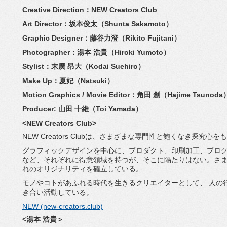
Creative Direction：NEW Creators Club
Art Director：坂本俊太（Shunta Sakamoto）
Graphic Designer：藤谷力澄（Rikito Fujitani）
Photographer：湯本 浩貴（Hiroki Yumoto）
Stylist：末廣 昂大（Kodai Suehiro）
Make Up：夏妃（Natsuki）
Motion Graphics / Movie Editor：角田 創（Hajime Tsunoda
Producer: 山田 十維（Toi Yamada）
<NEW Creators Club>
NEW Creators Clubは、
さまざまな専門性と飽くなき探究心をも
グラフィックデザインを中心に、プロダクト、印刷加工、
プロ
など、
それぞれに得意領域を持つが、そこに隔たりはない。
さ
れのオリジナリティを確立している。
モノやコトがあふれる時代を生きるクリエイターとして、 人の
き合い活動している。
NEW (new-creators.club)
<湯本 浩貴＞