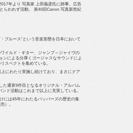
017年より 写真家 上田義彦氏に師事。広告
とらわれず活動。 第40回Canon 写真新世紀
・ブルース”
という音楽形態を日本において
のワイルド・ギター、ジャンプ～
ジャイヴの
ョンによる分厚くゴージャスなサウンドによ
のリスペ
クトを集めている。
以
上にわたり実施し続けており、
まさにクア
表した通算9作目となるオリジナル・アルバム
バンド活動はこれまで以上に充実している。
年明けには45年にわたるバッパーズの歴史の集
完売）。