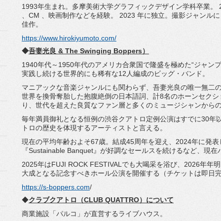
1993年生まれ。多摩美術大学グラフィックデザイン学科卒業。 2
、CM 、映画制作などを経験。 2023 年に独立。撮影ジャンルに
佳作。
https://www.hirokiyumoto.com/
◆
吾妻光良 & The Swinging Boppers）
1940年代～1950年代のアメリカ合衆国で隆盛を極めた“
ジャンプ
実践し続ける世界的にも稀有な12
人編成のビッグ・バンド。
マニアックな音楽ジャンルにも関わらず、
吾妻光良の唯一無二
世界を換骨奪胎した抱腹絶倒の日本語詞、
計8名のホーンセクシ
り、
世代を超えた良質なファン層と多くのミュージシャンから
毎年満員御礼となる恒例の渋谷クアトロ定例公演はすでに30年
トロの歴史を体現するアーティストと言える。
現在の平均年齢およそ67歳。結成45周年を迎え、
2024年に発
『
Sustainable Banquet』が好調なセールスを続けるなど、
現在
2025年はFUJI ROCK FESTIVALでも大喝采を浴び、
2026年
大成と
なる記念すべきホール公演を開催する（チケットは即日
https://s-boppers.com
/
◆
クラブクアトロ（CLUB QUATTRO）について
商業施設「パルコ」が直営するライブハウス。