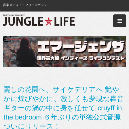
音楽メディア・フリーマガジン
麗しの花園へ、サイケデリアへ 艶や
かに煌びやかに、激しくも夢現な轟音
ギターの渦の中に身を任せて cruyff in
the bedroom ６年ぶりの単独公式音源
ついにリリース！