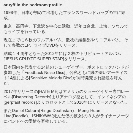
cruyff in the bedroom:profile
1998年、日本が初めて出場したフランスワールドカップの年に結
成。
東京・高円寺、下北沢を中心に活動、近年は台北、上海、ソウルで
もライブを行っている。
現在までに６枚のフルアルバム、数枚の編集盤やミニアルバム、そ
して多数のEP、ライブDVDをリリース。
結成１４周年となった2013年には２枚のトリビュートアルバム
[JESUS CRUYFF SUPER STAR]をリリース。
日本国内を代表する14組のシューゲイザー、ポストロックバンドが
参加した「Feedback Noise Disc]、公私ともに縁の深いアーティス
ト14組による[Sensitive Melody Disc]が同時発売され話題を呼ん
だ。
2017年リリースの[HATE ME]はアメリカのシューゲイザー専門レー
ベル[Disapering Records]よりアナログ盤として、インドネシアの
[gerpfast records]よりカセットとして2018年にリリースとなった。
またDaniel Coburn(Ringo Deathstarr)、Meng-Huan
Liao(Doodle)、ISHIKAWA(死んだ僕の彼女)の３人がライナーノーツ
にバンドへの愛情を寄稿している。