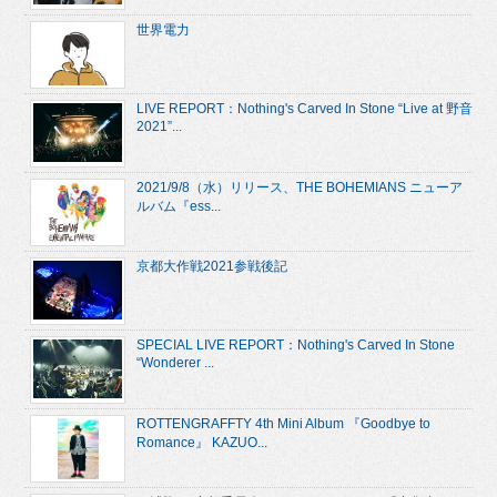
世界電力
LIVE REPORT：Nothing's Carved In Stone “Live at 野音
2021”...
2021/9/8（水）リリース、THE BOHEMIANS ニューア
ルバム『ess...
京都大作戦2021参戦後記
SPECIAL LIVE REPORT：Nothing's Carved In Stone
“Wonderer ...
ROTTENGRAFFTY 4th Mini Album 『Goodbye to
Romance』 KAZUO...