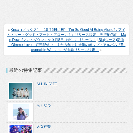
«
Knox（ノックス）、10月6日にEP『I’m So Good At Being Alone? / アイ
ム・ソー・グッド・アット・アローン？』リリース決定！先行配信曲「Ma
n Down/マン・ダウン」を９月8日（金）にリリース！
|
Sia(シーア)新曲
「Gimme Love」好評配信中、また８年ぶり待望のポップ・アルバム『Re
asonable Woman』が来春リリース決定！
»
最近の特集記事
ALL iN FAZE
らくなつ
天女神樂