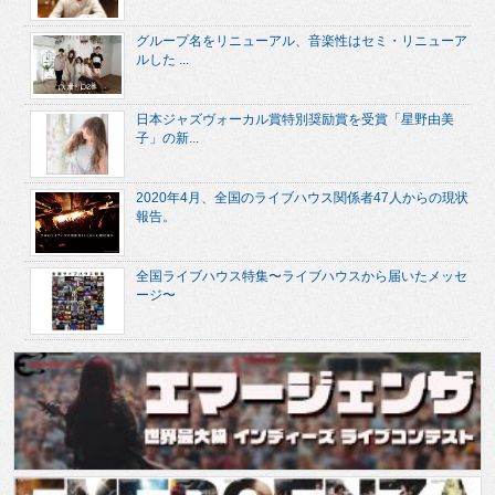
グループ名をリニューアル、音楽性はセミ・リニューア
ルした ...
日本ジャズヴォーカル賞特別奨励賞を受賞「星野由美
子」の新...
2020年4月、全国のライブハウス関係者47人からの現状
報告。
全国ライブハウス特集〜ライブハウスから届いたメッセ
ージ〜