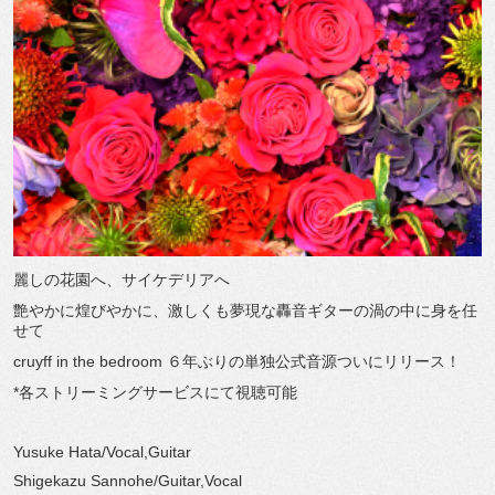
麗しの花園へ、サイケデリアへ
艶やかに煌びやかに、激しくも夢現な轟音ギターの渦の中に身を任
せて
cruyff in the bedroom ６年ぶりの単独公式音源ついにリリース！
*各ストリーミングサービスにて視聴可能
Yusuke Hata/Vocal,Guitar
Shigekazu Sannohe/Guitar,Vocal