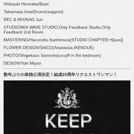
HIdeyuki Hironaka/Bass
Takamasa Imai/Drums(support)
REC & MIX/KAG Jun
STUDIO/MIX WAVE STUDIO,Only Feedback Studio,Only
Feedback 2nd Room
MASTERING/Harunobu Kashimura(STUDIO CHAPTER H[aus])
FLOWER DESIGN/SAICO(Anastasia,IKENOUE)
PHOTO/Shigekazu Sannohe(cruyff in the bedroom)
DESIGN/Yuki Miyao
数年ぶりの単独公演決定！結成25周年リクエストワンマン！