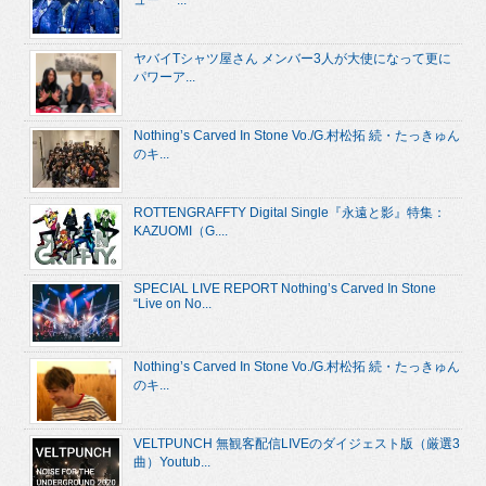
ュー “...
ヤバイTシャツ屋さん メンバー3人が大使になって更に
パワーア...
Nothing’s Carved In Stone Vo./G.村松拓 続・たっきゅん
のキ...
ROTTENGRAFFTY Digital Single『永遠と影』特集：
KAZUOMI（G....
SPECIAL LIVE REPORT Nothing’s Carved In Stone
“Live on No...
Nothing’s Carved In Stone Vo./G.村松拓 続・たっきゅん
のキ...
VELTPUNCH 無観客配信LIVEのダイジェスト版（厳選3
曲）Youtub...