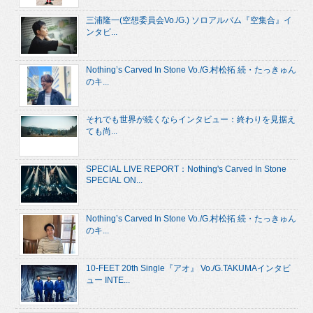
三浦隆一(空想委員会Vo./G.) ソロアルバム『空集合』イ
ンタビ...
Nothing’s Carved In Stone Vo./G.村松拓 続・たっきゅん
のキ...
それでも世界が続くならインタビュー：終わりを見据え
ても尚...
SPECIAL LIVE REPORT：Nothing's Carved In Stone
SPECIAL ON...
Nothing’s Carved In Stone Vo./G.村松拓 続・たっきゅん
のキ...
10-FEET 20th Single『アオ』 Vo./G.TAKUMAインタビ
ュー INTE...