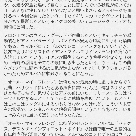
や、友達や家族と離れて暮らすことに苦しんでいる状況が続いてお
り、みんなに決してひとりではないと思い出させるメッセージを届
けるべく今回公開したという。またイギリスのロックダウン中に自
分たちで撮影したというモノクロの美しいミュージック・ビデオも
同時に公開した。
フロントマンのウィル・グールドが作曲したというキャッチーで感
動的なピアノ・バラードは、バンドの不安定な時期に生まれた楽曲
である。ウィルがロサンゼルスでレコーディングをしていたとき、
親友でありギタリストのイアン・マイルズはイングランドの病院に
入院していたという。イアンが回復するという希望が少なくなり始
め、当時の感情を全てこの歌に吐き出したという。ウィルはこの曲
をメンバーに聞かせるのに気が進まなかったが、リアクションが良
かったためアルバムに収録されることになった。
「オール・マイ・フレンズ」は俺たちの最悪の時に虚しさからでき
た曲。ハリウッドにいたとある深夜に書いたんだ。俺はスタジオで
ひとちぼっちで、気づくとピアノの前にいた。リリースするにはパ
ーソナルすぎるほど、とても正直に感情を表現している。もともと
はこの曲はシングルにするつもりはなかったけれど、こういう未曽
有の状況で、メンタルヘルス啓発週間中ということもあって、いま
こそみんなに届いてほしいと思ったんだ。」
「オール・マイ・フレンズ」は待望のセカンド・アルバム『セック
ス、デス＆ザ・インフィニット・ボイド』収録曲で唯一の直接的な
自伝的内容の楽曲となっている。アルバムのコンセプトにはウィル