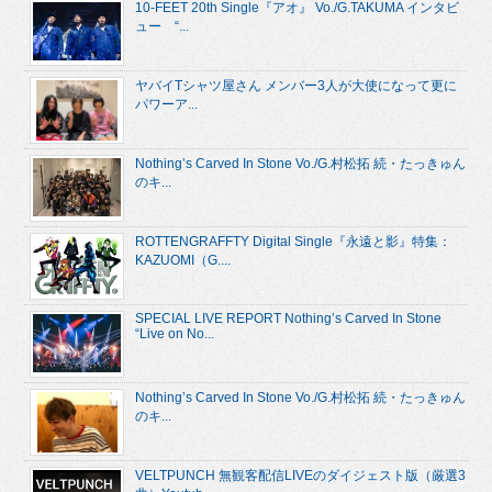
10-FEET 20th Single『アオ』 Vo./G.TAKUMA インタビ
ュー “...
ヤバイTシャツ屋さん メンバー3人が大使になって更に
パワーア...
Nothing’s Carved In Stone Vo./G.村松拓 続・たっきゅん
のキ...
ROTTENGRAFFTY Digital Single『永遠と影』特集：
KAZUOMI（G....
SPECIAL LIVE REPORT Nothing’s Carved In Stone
“Live on No...
Nothing’s Carved In Stone Vo./G.村松拓 続・たっきゅん
のキ...
VELTPUNCH 無観客配信LIVEのダイジェスト版（厳選3