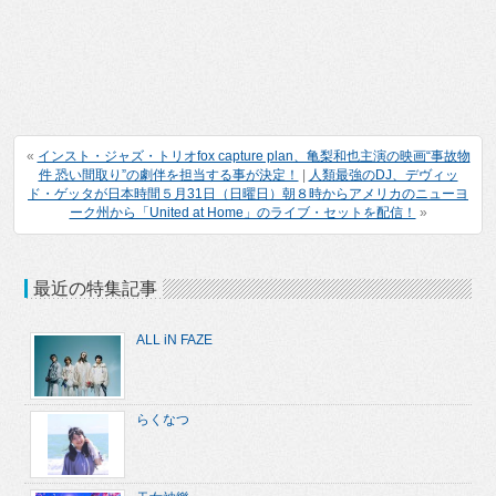
«
インスト・ジャズ・トリオfox capture plan、亀梨和也主演の映画“事故物
件 恐い間取り”の劇伴を担当する事が決定！
|
人類最強のDJ、デヴィッ
ド・ゲッタが日本時間５月31日（日曜日）朝８時からアメリカのニューヨ
ーク州から「United at Home」のライブ・セットを配信！
»
最近の特集記事
ALL iN FAZE
らくなつ