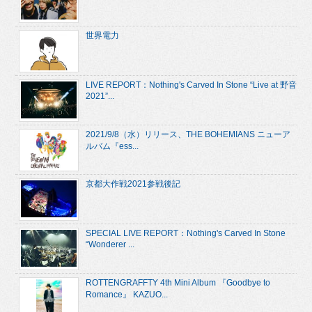
世界電力
LIVE REPORT：Nothing's Carved In Stone “Live at 野音
2021”...
2021/9/8（水）リリース、THE BOHEMIANS ニューア
ルバム『ess...
京都大作戦2021参戦後記
SPECIAL LIVE REPORT：Nothing's Carved In Stone
“Wonderer ...
ROTTENGRAFFTY 4th Mini Album 『Goodbye to
Romance』 KAZUO...