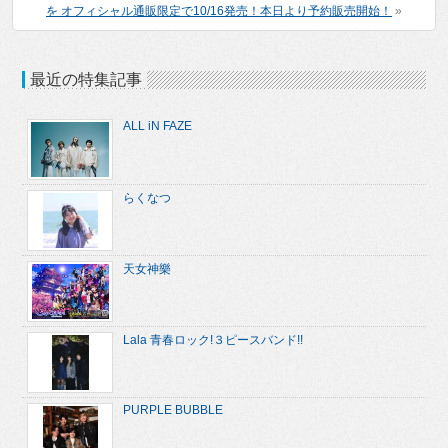
を オフィシャル通販限定で10/16発売！本日より予約販売開始！
»
最近の特集記事
ALL iN FAZE
らくなつ
天女神樂
Lala 青春ロック!３ピースバンド!!
PURPLE BUBBLE