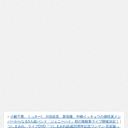
«
小籔千豊、くっきー!、川谷絵音、新垣隆、中嶋イッキュウの個性派メン
バーからなる5人組バンド「ジェニーハイ」初の無観客ライブ開催決定！
|
つしまみれ、ライブDVD『つしまみれ結成20周年記念ワンマン-完全版-』