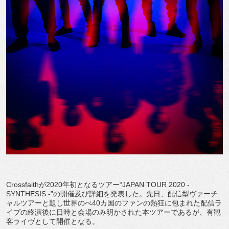
Crossfaithが2020年初となるツアー“JAPAN TOUR 2020 -
SYNTHESIS -”の開催及び詳細を発表した。先日、配信型ヴァーチ
ャルツアーと題し世界のべ40カ国のファンの熱狂に包まれた配信ラ
イブの終演後に日時と会場のみ明かされた本ツアーであるが、有観
客ライヴとして開催となる。