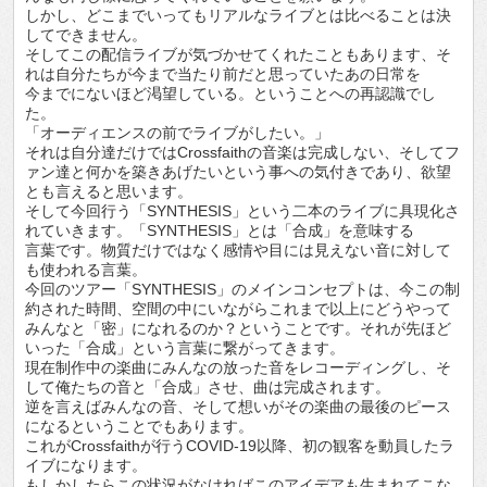
しかし、どこまでいってもリアルなライブとは比べることは決
してできません。
そしてこの配信ライブが気づかせてくれたこともあります、そ
れは自分たちが今まで当たり前だと思っていたあの日常を
今までにないほど渇望している。ということへの再認識でし
た。
「オーディエンスの前でライブがしたい。」
それは自分達だけではCrossfaithの音楽は完成しない、そしてフ
ァン達と何かを築きあげたいという事への気付きであり、欲望
とも言えると思います。
そして今回行う「SYNTHESIS」という二本のライブに具現化さ
れていきます。「SYNTHESIS」とは「合成」を意味する
言葉です。物質だけではなく感情や目には見えない音に対して
も使われる言葉。
今回のツアー「SYNTHESIS」のメインコンセプトは、今この制
約された時間、空間の中にいながらこれまで以上にどうやって
みんなと「密」になれるのか？ということです。それが先ほど
いった「合成」という言葉に繋がってきます。
現在制作中の楽曲にみんなの放った音をレコーディングし、そ
して俺たちの音と「合成」させ、曲は完成されます。
逆を言えばみんなの音、そして想いがその楽曲の最後のピース
になるということでもあります。
これがCrossfaithが行うCOVID-19以降、初の観客を動員したラ
イブになります。
もしかしたらこの状況がなければこのアイデアも生まれてこな