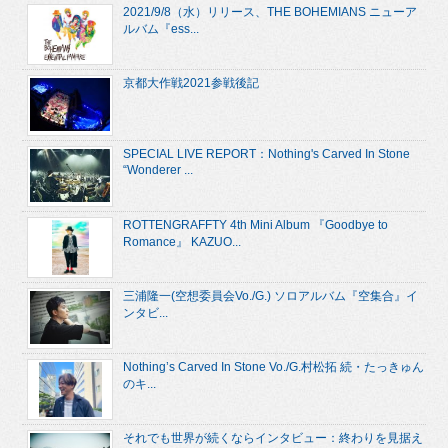
2021/9/8（水）リリース、THE BOHEMIANS ニューア
ルバム『ess...
京都大作戦2021参戦後記
SPECIAL LIVE REPORT：Nothing's Carved In Stone
“Wonderer ...
ROTTENGRAFFTY 4th Mini Album 『Goodbye to
Romance』 KAZUO...
三浦隆一(空想委員会Vo./G.) ソロアルバム『空集合』イ
ンタビ...
Nothing’s Carved In Stone Vo./G.村松拓 続・たっきゅん
のキ...
それでも世界が続くならインタビュー：終わりを見据え