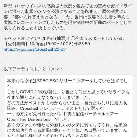
新型コロナウイルスの感染拡大状況を鑑みて国の定めたガイドライ
ンに沿った制限のかかる公演になることを踏まえ、両公演共に1
部、2部の入れ替え制となる。また、当日は観客と共に音を鳴らし
実際にレコーディングしたものを現在制作中の新曲のパートとして
取り入れることも決まっている。
チケットオフィシャル先行(抽選)も只今よりスタートしている。
【受付期間】10/9(金)19:00〜10/18(日)23:59
https://w.pia.jp/s/crossfaith20-of/
以下アーティストよりコメント
本来なら今頃はSPECIESのリリースツアーをしていたはずでし
た。
しかしCOVID-19の影響により当たり前だと思っていたライブも
今まで通りに行えなくなってしまいました。
どの方法がベストかもわからないまま、自分たちなりに最大限
悩み、Crossfaithというアーティストとして選んだ
一つの方法が先日行ったバンド初の配信バーチャルツアー「
Open The Dimensions」でした。
多くのファンが俺たちの新しいカタチに賛同してくれ、結果的
に大成功と言える結果に終わったと俺たちは思っています。み
んなも同じ様に思ってくれていることを願います。