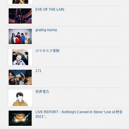
EVE OF THE LAIN
grating hunny
ロマネスク実験
171
世界電力
LIVE REPORT：Nothing's Carved In Stone “Live at 野音
2021”...