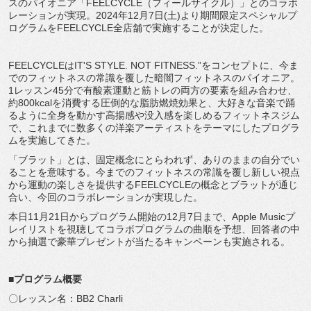
スのパイオニア「FEELCYCLE（フィールサイクル）」とのコラボ
レーションが実現。2024年12月7日(土)より期間限定スペシャルプ
ログラムをFEELCYCLE全店舗で実施することが決定した。
FEELCYCLEはIT'S STYLE. NOT FITNESS.”をコンセプトに、今ま
でのフィットネスの常識を覆した暗闇フィットネスのパイオニア。
1レッスン45分で有酸素運動と筋トレの両方の要素を組み合わせ、
約800kcalを消費する圧倒的な脂肪燃焼効果と、大好きな音楽で踊
るように全身を動かす高揚感や没入感を楽しめるフィットネスジム
で、これまでに数多くの洋楽アーティストをテーマにしたプログラ
ムを実施してきた。
「ブラット」とは、固定概念にとらわれず、ありのままの自分でい
ることを意味する。今までのフィットネスの常識を覆し新しい視点
から運動の楽しさを提供するFEELCYCLEの概念とブラットが通じ
合い、今回のコラボレーションが実現した。
本日11月21日からプログラム開始の12月7日まで、Apple Musicプ
レイリストを視聴してコラボプログラムの曲順を予想、回答者の中
から抽選で豪華プレゼントが当たるキャンペーンも実施される。
■プログラム概要
〇レッスン名：BB2 Charli