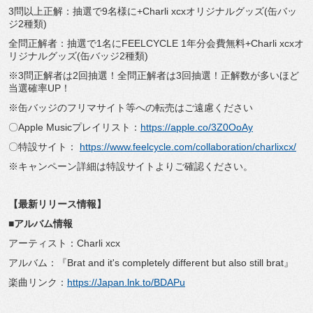
3問以上正解：抽選で9名様に+Charli xcxオリジナルグッズ(缶バッ
ジ2種類)
全問正解者：抽選で1名にFEELCYCLE 1年分会費無料+Charli xcxオ
リジナルグッズ(缶バッジ2種類)
※3問正解者は2回抽選！全問正解者は3回抽選！正解数が多いほど
当選確率UP！
※缶バッジのフリマサイト等への転売はご遠慮ください
〇Apple Musicプレイリスト：
https://apple.co/3Z0OoAy
〇特設サイト：
https://www.feelcycle.com/collaboration/charlixcx/
※キャンペーン詳細は特設サイトよりご確認ください。
【最新リリース情報】
■アルバム情報
アーティスト：Charli xcx
アルバム：『Brat and it's completely different but also still brat』
楽曲リンク：
https://Japan.lnk.to/BDAPu