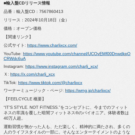
■輸入盤CDリリース情報
品番：輸入盤CD：7567860413
リリース：2024年10月18日（金）
価格：オープン価格
【関連リンク】
公式サイト:
https://www.charlixcx.com/
YouTube:
https://www.youtube.com/channel/UCOvEMf00DnwdkpO
CRWdc6uA
Instagram:
https://www.instagram.com/charli_xcx/
Ｘ:
https://x.com/charli_xcx
TikTok:
https://www.tiktok.com/@charlixcx
ワーナーミュージック・ページ:
https://wmg.jp/charlixcx/
【FEELCYCLE 概要】
“IT'S STYLE. NOT FITNESS.”をコンセプトに、今までのフィット
ネスの常識を覆した暗闇フィットネス®のパイオニア。体験者数は
40万人超。
運動習慣が無かった人も、ただ楽しく、精神的に満たされ、多くの
人のライフスタイルの一部に。そんなエンターテイメントのような