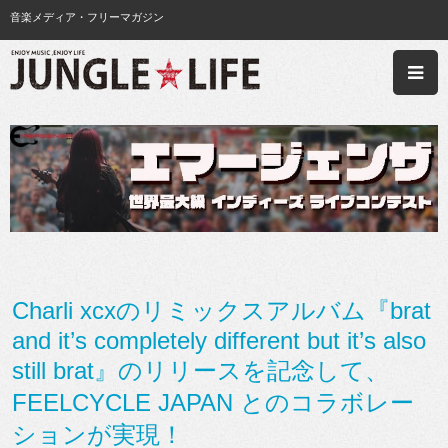
音楽メディア・フリーマガジン
Charli xcxのリミックスアルバム『brat
and it’s completely different but it’s also
still brat』のリリースを記念して、
FEELCYCLE JAPAN とのコラボレー
ションが実現！