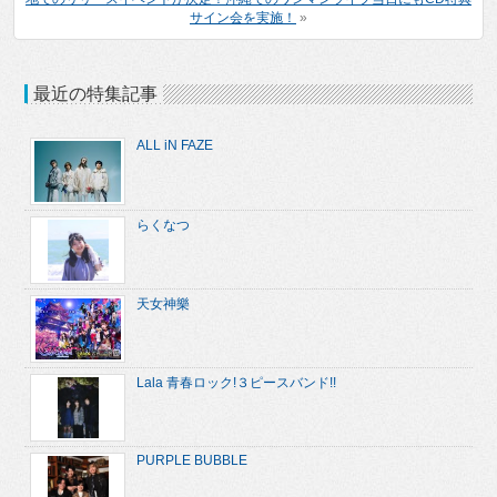
サイン会を実施！
»
最近の特集記事
ALL iN FAZE
らくなつ
天女神樂
Lala 青春ロック!３ピースバンド!!
PURPLE BUBBLE