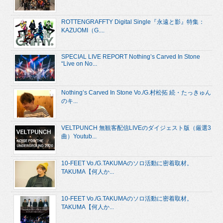
ROTTENGRAFFTY Digital Single『永遠と影』特集：
KAZUOMI（G....
SPECIAL LIVE REPORT Nothing’s Carved In Stone
“Live on No...
Nothing’s Carved In Stone Vo./G.村松拓 続・たっきゅん
のキ...
VELTPUNCH 無観客配信LIVEのダイジェスト版（厳選3
曲）Youtub...
10-FEET Vo./G.TAKUMAのソロ活動に密着取材。
TAKUMA【何人か...
10-FEET Vo./G.TAKUMAのソロ活動に密着取材。
TAKUMA【何人か...