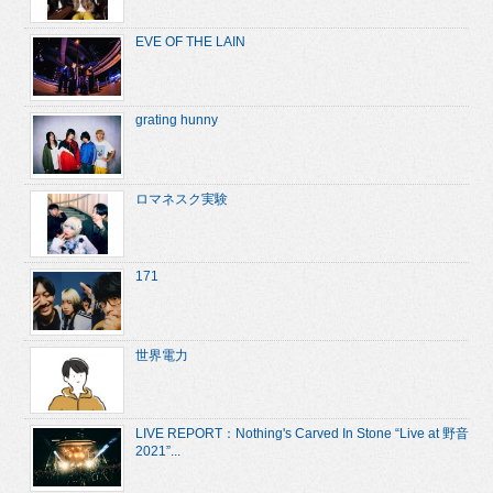
EVE OF THE LAIN
grating hunny
ロマネスク実験
171
世界電力
LIVE REPORT：Nothing's Carved In Stone “Live at 野音
2021”...