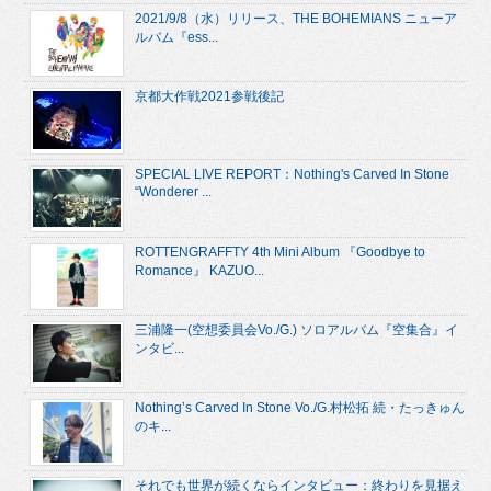
2021/9/8（水）リリース、THE BOHEMIANS ニューア
ルバム『ess...
京都大作戦2021参戦後記
SPECIAL LIVE REPORT：Nothing's Carved In Stone
“Wonderer ...
ROTTENGRAFFTY 4th Mini Album 『Goodbye to
Romance』 KAZUO...
三浦隆一(空想委員会Vo./G.) ソロアルバム『空集合』イ
ンタビ...
Nothing’s Carved In Stone Vo./G.村松拓 続・たっきゅん
のキ...
それでも世界が続くならインタビュー：終わりを見据え