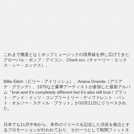
これまで幾度となくポップミュージックの境界線を押し広げてきた
グローバル・ポップ・アイコン、Charli xcx（チャーリー・エック
ス・シー・エックス）。
Billie Eilish（ビリー・アイリッシュ）、Ariana Grande（アリア
ナ・グランデ）、1975など豪華アーティストが参加した最新アルバ
ム『brat and it’s completely different but it’s also still brat / ブラッ
ト・アンド・イッツ・コンプリートリー・ディファレント・バッ
ト・オルソー・スティル・ブラット』が10月11日にリリースされ
た。
日本でも11月中旬から、本作のリリースを記念した渋谷を拠点とす
るプロモーションが行われており、その一つとして暗闇フィットネ