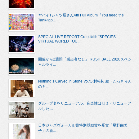
ヤバイTシャツ屋さん4th Full Album『You need the
Tank-top...
SPECIAL LIVE REPORT Crossfaith “SPECIES
VIRTUAL WORLD TOU...
開催から2週間「感染者なし」 RUSH BALL 2020スペシ
ャルライ...
Nothing’s Carved In Stone Vo./G.村松拓 続・たっきゅん
のキ...
グループ名をリニューアル、音楽性はセミ・リニューア
ルした ...
日本ジャズヴォーカル賞特別奨励賞を受賞「星野由美
子」の新...