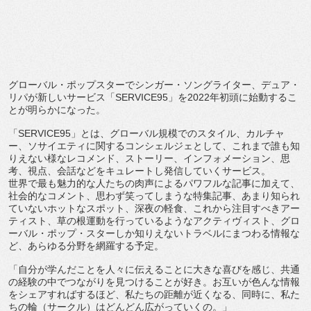
グローバル・ポップスターでシンガー・ソングライター、デュア・
リパが新しいサービス「
SERVICE95
」を
2022
年初頭に
始動するこ
とが明らかになった。
「
SERVICE95
」とは、グローバル規模でのスタイル、
カルチャ
ー、ソサイエティに関するコンシェルジェとして、
これまで誰も知
りえない様なレコメンド、ストーリー、
インフォメーション、思
考、視点、
会話などをキュレートし発信していくサービス。
世界で最も魅力的な人たちの肉声によるパワフルな記事に加えて、
社会的なコメント、思わず笑ってしまうな特集記事、
あまり知られ
ていないホットなスポット、深夜の軽食、
これから注目すべきアー
ティスト、
草の根運動を行っているようなアクティヴィスト、グロ
ーバル・
ポップ・スターしか知りえないトラベルにまつわる情報な
ど、
あらゆる分野を網羅する予定。
「自分が学んだことを人々に伝えることに大きな喜びを感じ、
共通
の経験の中でつながりを見つけることが好き。
お互いが色んな情報
をシェアすればするほど、
私たちの距離が近くなる、同時に、私た
ちの輪（サークル）
はどんどん広がっていくの。」