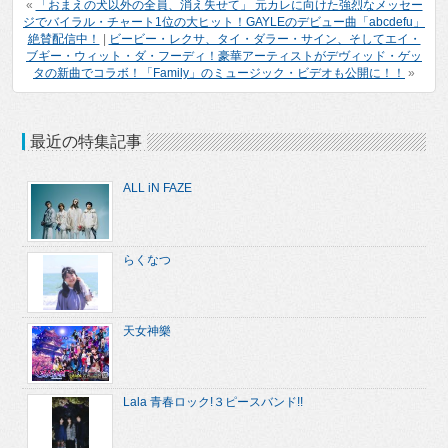
«
「おまえの犬以外の全員、消え失せて」 元カレに向けた強烈なメッセー
ジでバイラル・チャート1位の大ヒット！GAYLEのデビュー曲「abcdefu」
絶賛配信中！
|
ビービー・レクサ、タイ・ダラー・サイン、そしてエイ・
ブギー・ウィット・ダ・フーディ！豪華アーティストがデヴィッド・ゲッ
タの新曲でコラボ！「Family」のミュージック・ビデオも公開に！！
»
最近の特集記事
ALL iN FAZE
らくなつ
天女神樂
Lala 青春ロック!３ピースバンド!!