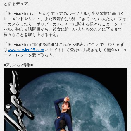
と語るデュア。
「
Service95
」は、
そんなデュアのパーソナルな生活習慣に基づく
レコメンドやリスト
、まだ表舞台は現れてきていない人たちにフォ
ーカスをしたり、
ポップ・カルチャーに関する様々なこと、
グロー
バルが抱える諸問題から、
彼女に近しい人たちのことに至るまで
様々なことを取り上げる予定
。
「
Service95
」に関する詳細はこれから発表とのことで、
ひとまず
は
www.service95.com
のサイトにて登
録の手続きをして無料のニュ
ース・レターを受け取ろう。
■アルバム情報■