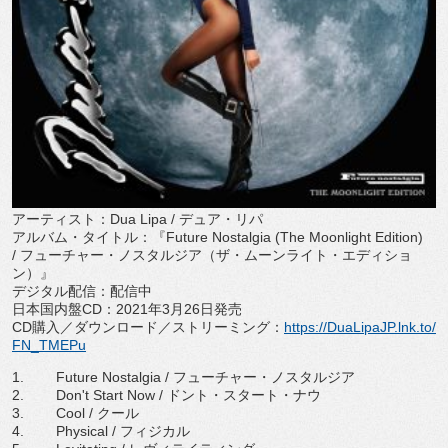
アーティスト：
Dua Lipa /
デュア・リパ
アルバム・タイトル：『
Future Nostalgia (The Moonlight Edition)
/
フューチャー・ノスタルジア（ザ・ムーンライト・
エディショ
ン）』
デジタル配信：配信中
日本国内盤
CD
：
2021
年
3
月
26
日発売
CD
購入／ダウンロード／ストリーミング：
https://
DuaLipaJP.lnk.to/
FN_TMEPu
1. Future Nostalgia /
フューチャー・ノスタルジア
2. Don't Start Now /
ドント・スタート・ナウ
3. Cool /
クール
4. Physical /
フィジカル