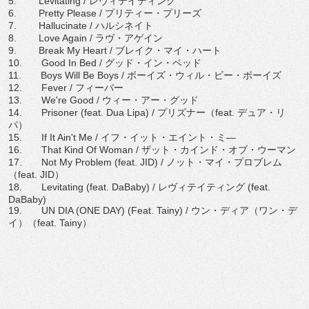
5. Levitating /
レヴィテイティング
6. Pretty Please /
プリティー・プリーズ
7. Hallucinate /
ハルシネイト
8. Love Again /
ラヴ・アゲイン
9. Break My Heart /
ブレイク・マイ・ハート
10. Good In Bed /
グッド・イン・ベッド
11. Boys Will Be Boys /
ボーイズ・ウィル・ビー・ボーイズ
12. Fever /
フィーバー
13. We're Good /
ウィー・アー・グッド
14. Prisoner (feat. Dua Lipa) /
プリズナー（
feat.
デュア・リ
パ）
15. If It Ain't Me /
イフ・イット・エイント・ミ―
16. That Kind Of Woman /
ザット・カインド・オブ・ウーマン
17. Not My Problem (feat. JID) /
ノット・マイ・プロブレム
（
feat. JID
）
18. Levitating (feat. DaBaby) /
レヴィテイティング
(feat.
DaBaby)
19. UN DIA (ONE DAY) (Feat. Tainy) /
ウン・ディア（ワン・デ
イ）（
feat. Tainy
）