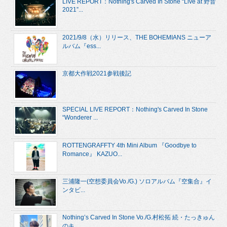
LIVE REPORT：Nothing's Carved In Stone “Live at 野音
2021”...
2021/9/8（水）リリース、THE BOHEMIANS ニューア
ルバム『ess...
京都大作戦2021参戦後記
SPECIAL LIVE REPORT：Nothing's Carved In Stone
“Wonderer ...
ROTTENGRAFFTY 4th Mini Album 『Goodbye to
Romance』 KAZUO...
三浦隆一(空想委員会Vo./G.) ソロアルバム『空集合』イ
ンタビ...
Nothing’s Carved In Stone Vo./G.村松拓 続・たっきゅん
のキ...