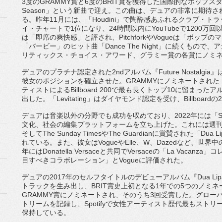
3度のGRAMMY賞と6度のBRIT賞を獲得した国際的なポッ
プスタ
Season」という新曲で迎え。この曲は、
デュアの非常に期待さ
る。昨年11月には、「Houdini」
で陶酔感あふれるクラブ・トラ
イ・チャートで1位になり、
24時間以内にYouTubeで1200万
は「即席の爽快感」
と評され、PitchforkやVogueは「
ポップのマ
「
バービー」のヒット曲「Dance The Night」に続くもので
リティックス・チョイス・アワード、
グラミー賞の各賞にノミ
デュアのプラチナ認定された2ndアルバム『Future Nostalgia』
彼女のポジションを確立さ
せた。GRAMMYにノミネートされた『Fut
ティストによるBillboard 200で最も長くトップ10に留まった
出した。「Levitating」
はダイヤモンド認定を受け、
Billboar
デュアは音楽以外の分野でも成功を収めており、2022年には「
文化、
社会の編集プラットフォームを立ち上げた。
これには週刊
そしてThe Sunday TimesやThe Guardianに賞賛された「Dua L
れている。また、
彼女はVogueやElle、W、Dazedなど、
世界中
年にはDonatella Versaceと共同でVersaceの「La Vaca
目すべきコラボレーション」
とVogueに評価された。
デュアの2017年のセルフタイトルのデビューアルバム『Dua L
トラックを生み出し、
BRIT賞史上初となる1年での5つのノミ
GRAMMY賞にノミネートされ、
そのうち3回受賞した。
グローバ
トリームを記
録し、
Spotifyで女性アーティスト歴代最もスト
保持している。