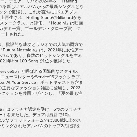
ー、デュア・リパが2024年を「Training
れる新しいアルバムからの最新シングルとな
ックで復帰し、
これが直ちにUKエアプレ
回以上再生され、
Rolling StoneやBillboardから
スタークラス」と評価。「Houdini」は映画
、アカデミー賞、ゴールデン・
グローブ賞、ク
ネートされた。
は、
批評的な成功とラジオでの人気の両方で
ure Nostalgia』は、
2021年に女性アー
アルバムであり、
多数のヒットシングルを生み
dの2021年Hot 100 Songで1位を獲得した。
Service95」と呼ばれる国際的なスタイル、
ニュースレターやService95ブッククラブ、
ipa: At Your Service」ポッドキャストも含ま
の主要なファッション雑誌に登場し、
2023
nza」コレクションを共同デザインし、「
夏の最も注
ipa』はプラチナ認定を受け、
6つのプラチナ
ネートを果たした。
デュアは総計で10回
ルなプラットフォームでは380億以上のス
リーミングされた
アルバムのトップ2の記録を