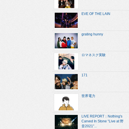
EVE OF THE LAIN
grating hunny
ロマネスク実験
171
世界電力
LIVE REPORT：Nothing's
Carved In Stone “Live at 野
音2021”...