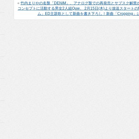
«
竹内まりやの名盤「DENIM」、アナログ盤での再発売とサブスク解禁
コンセプトに活動する男女2人組Quw、 2月15日(木)より放送スター
ム」ED主題歌として新曲を書き下ろし！新曲「Cropping」