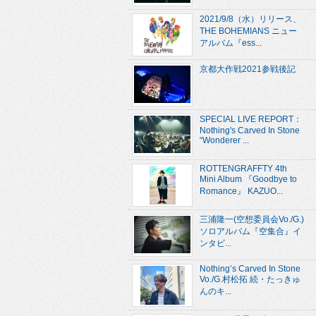
2021/9/8（水）リリース、
THE BOHEMIANS ニュー
アルバム『ess...
京都大作戦2021参戦後記
SPECIAL LIVE REPORT：
Nothing's Carved In Stone
“Wonderer ...
ROTTENGRAFFTY 4th
Mini Album 『Goodbye to
Romance』 KAZUO...
三浦隆一(空想委員会Vo./G.)
ソロアルバム『空集合』イ
ンタビ...
Nothing’s Carved In Stone
Vo./G.村松拓 続・たっきゅ
んのキ...