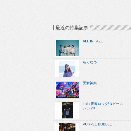
最近の特集記事
ALL iN FAZE
らくなつ
天女神樂
Lala 青春ロック!３ピース
バンド!!
PURPLE BUBBLE