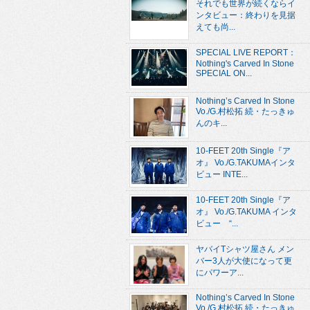
それでも世界が続くならイ
ンタビュー：終わりを見据
えても尚...
SPECIAL LIVE REPORT：
Nothing's Carved In Stone
SPECIAL ON...
Nothing’s Carved In Stone
Vo./G.村松拓 続・たっきゅ
んのキ...
10-FEET 20th Single『ア
オ』 Vo./G.TAKUMAインタ
ビュー INTE...
10-FEET 20th Single『ア
オ』 Vo./G.TAKUMA インタ
ビュー “...
ヤバイTシャツ屋さん メン
バー3人が大使になって更
にパワーア...
Nothing’s Carved In Stone
Vo./G.村松拓 続・たっきゅ