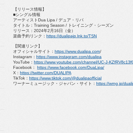
【リリース情報】
■シングル情報
アーティストDua Lipa / デュア・リパ
タイトル：Training Season / トレイニング・シーズン
リリース：2024年2月16日（金）
楽曲予約リンク：
https://dualipajp.lnk.
to/TSN
【関連リンク】
オフィシャルサイト：
https://www.dualipa.
com
/
Instagram：
https://www.
instagram.com/dualipa
YouTube：
https://www.youtube.
com/channel/UC-J-
KZfRV8c13f
Facebook：
https://www.facebook.com/
DuaLipa/
X：
https://twitter.com/DUALIPA
TikTok：
https://www.tiktok.com/
@dualipaofficial
ワーナーミュージック・ジャパン・サイト：
https://
wmg.jp/duali