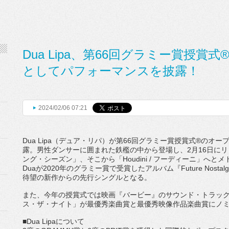
Dua Lipa、第66回グラミー賞授
としてパフォーマンスを披露！
2024/02/06 07:21
Dua Lipa（デュア・リパ）が第66回グラミー賞授賞式®
のオー
露。
男性ダンサーに囲まれた鉄檻の中から登場し、
2月16日にリリ
ング・シーズン」、そこから「Houdini / フーディーニ」へ
Duaが2020年のグラミー賞で受賞したアルバム『
Future No
待望の新作からの先行シングルとなる。
また、今年の授賞式では映画『バービー』のサウンド・
トラックに
ス・ザ・ナイト」
が最優秀楽曲賞と最優秀映像作品楽曲賞にノ
■Dua Lipaについて