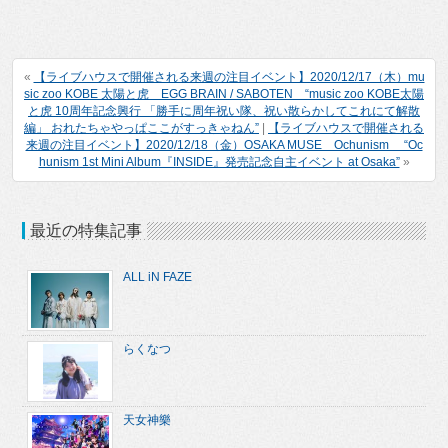
«
【ライブハウスで開催される来週の注目イベント】2020/12/17（木）mu
sic zoo KOBE 太陽と虎 EGG BRAIN / SABOTEN “music zoo KOBE太陽
と虎 10周年記念興行 「勝手に周年祝い隊、祝い散らかしてこれにて解散
編」 おれたちゃやっぱここがすっきゃねん”
|
【ライブハウスで開催される
来週の注目イベント】2020/12/18（金）OSAKA MUSE Ochunism “Oc
hunism 1st Mini Album『INSIDE』発売記念自主イベント at Osaka”
»
最近の特集記事
ALL iN FAZE
らくなつ
天女神樂