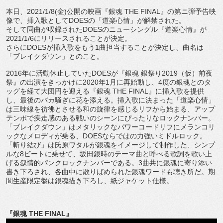
本日、2021/1/8(金)公開の映画『銀魂 THE FINAL』の第ニ弾予告映
像で、挿入歌としてDOESの「道楽心情」が解禁された。
そして同曲が収録されたDOESのニューシングル『道楽心情』が
2021/1/6にリリースされることが決定。
さらにDOESが挿入歌をもう1曲担当することが決定し、曲名は
「ブレイクダウン」とのこと。
2016年に活動休止していたDOESが『銀魂 銀祭り2019（仮）前夜
祭』の出演をきっかけに2020年1月に再始動し、4度の銀魂とのタ
ッグを経て大団円を迎える『銀魂 THE FINAL』に挿入歌を提供
し、最後のバカ騒ぎに花を添える。挿入歌に決まった「道楽心情」
は三味線を彷彿とさせる和の旋律を感じるリフから始まる、アップ
テンポで疾走感のある戦いのシーンにぴったりなロックナンバー。
「ブレイクダウン」はメタリックなパワーコードリフにメランコリ
ックなメロディが乗る、DOESならではの力強いミドルロック。
「斬り結び」は氏原ワタルが銀魂をイメージして制作した、シンプ
ルな8ビートに乗せて、坂田銀時のテーマ曲と呼べる歌詞を歌い上
げる叙情的パンクロックナンバーである。3曲共に銀魂に寄り添い
書き下ろされ、各曲中に散りばめられた銀魂ワードも聴き所だ。期
間生産限定盤は銀魂描き下ろし、紙ジャケット仕様。
『銀魂 THE FINAL』