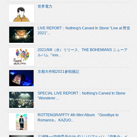
世界電力
LIVE REPORT：Nothing's Carved In Stone “Live at 野音
2021”...
2021/9/8（水）リリース、THE BOHEMIANS ニューア
ルバム『ess...
京都大作戦2021参戦後記
SPECIAL LIVE REPORT：Nothing's Carved In Stone
“Wonderer ...
ROTTENGRAFFTY 4th Mini Album 『Goodbye to
Romance』 KAZUO...
三浦隆一(空想委員会Vo./G.) ソロアルバム『空集合』イ