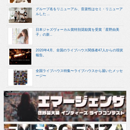
グループ名をリニューアル、音楽性はセミ・リニューア
ルした ...
日本ジャズヴォーカル賞特別奨励賞を受賞「星野由美
子」の新...
2020年4月、全国のライブハウス関係者47人からの現状
報告。
全国ライブハウス特集〜ライブハウスから届いたメッセ
ージ〜