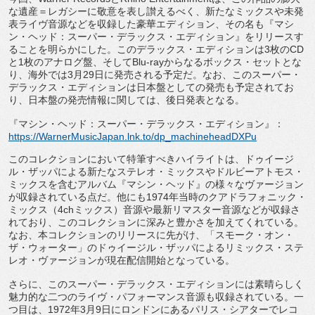
な遺産＝
レガシーに敬意を表し讃えるべく、
新たなミックスや未発
表ライヴ音源などを収録した豪華エディショ
ン、その名も『マシ
ン・ヘッド：スーパー・デラックス・
エディション』をリリースす
ることを明らかにした。
このデラックス・エディションは3枚のCD
と1枚のアナログ盤、
そしてBlu-rayからなるボックス・セットとな
り、
海外では3月29日に発売される予定だ。なお、このスーパー・
デラックス・
エディションは日本盤としての発売も予定されてお
り、
日本盤の発売情報に関しては、後日発表となる。
『マシン・ヘッド：スーパー・デラックス・エディション』：
https://WarnerMusicJapan.lnk.
to/dp_machineheadDXPu
このコレクションにおいて特筆すべきハイライトは、
ドゥイージ
ル・ザッパによる新たなステレオ・
ミックスやドルビーアトモス・
ミックスを含むアルバム『マシン・
ヘッド』の様々なヴァージョン
が収録されている点だ。
他にも1974年当時のクアドラフォニック・
ミックス（
4chミックス）
音源や最新リマスター音源などが収録さ
れており、
このコレクションに深みと豊かさを加えてくれている。
なお、
本コレクションのリリースに先がけ、「スモーク・オン・
ザ・
ウォーター」のドゥイージル・ザッパによるリミックス・
ステ
レオ・ヴァージョンが現在配信開始となっている。
さらに、このスーパー・デラックス・
エディションには素晴らしく
魅力的な二つのライヴ・
パフォーマンス音源も収録されている。一
つ目は、
1972年3月9日にロンドンにあるパリス・
シアターでレコ