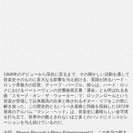
1968年のデビューから現在に至るまで、
その輝かしい活動を通して
音楽史そのものに多大なる影響を与え続
ける、英国が誇るハード・
ロック界最大の巨星、ディープ・
パープル。彼らは、ハード・
ロッ
クにおけるベートーヴェンの交響曲第五番「運命」
とも呼ばれる名
曲「スモーク・オン・ザ・ウォーター」で、
ロックンロールという
音楽が登場して以来最高の出来と称されるギ
ター・リフをこの世に
解き放った。
この歴史的ともいうべき楽曲と同曲を収録した1972年
発表のア
ルバム『マシン・ヘッド』は、
音楽史に素晴らしい金字塔
を打ち立て、
世界中の数えきれないほど多くのバンドにインスピレ
ーションを与
え続けているのだ。
今回、Warner RecordsとRhino Entertainmentは、この作品の膨大