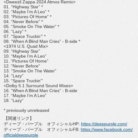
<Dweezil Zappa 2024 Atmos Remix>
01. “Highway Star” *
02. “Maybe I’m A Leo” *
03. “Pictures Of Home” *
04. “Never Before” *
05. “Smoke On The Water” *
06. “Lazy” *
07. “Space Truckin’” *
08. “When A Blind Man Cries” - B-side *
<1974 U.S. Quad Mix>
09. “Highway Star”
10. “Maybe I’m A Leo”
11. “Pictures Of Home”
12. “Never Before”
13. “Smoke On The Water”
14. “Lazy”
15. “Space Truckin’”
<Dolby 5.1 Surround Sound Mixes>
16. “When A Blind Man Cries” - B-side
17. “Maybe I’m A Leo”
18. “Lazy”
* previously unreleased
【関連リンク】
ディープ・パープル オフィシャルHP:
https://deeppurple.com/
ディープ・パープル オフィシャルFB:
https://www.facebook.com/
officialdeeppurple