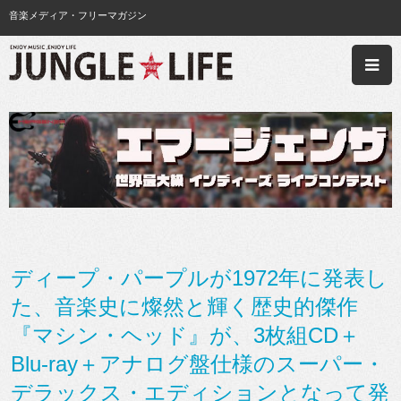
音楽メディア・フリーマガジン
ディープ・パープルが1972年に発表し
た、音楽史に燦然と輝く歴史的傑作
『マシン・ヘッド』が、3枚組CD＋
Blu-ray＋アナログ盤仕様のスーパー・
デラックス・エディションとなって発