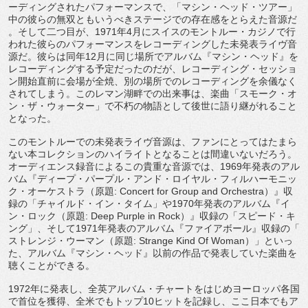
ーディングされたパフォーマンスで、「マシン・
ヘッド・ツアー」
中の彼らの無双ともいうべきステージでの存在感をとらえた音源だ
。そして二つ目が、1971年4月にスイスのモントルー・
カジノで行
われた彼らのパフォーマンスをレコーディングした未発
表ライヴ音
源だ。彼らは同年12月に同じ場所でアルバム『
マシン・ヘッド』を
レコーディングする予定だったのだが、
レコーディング・セッショ
ン開始直前に会場が全焼、
別の場所でのレコーディングを余儀なく
されてしまう。
このレマン湖畔での出来事は、楽曲「スモーク・オ
ン・ザ・
ウォーター」
で不朽の物語として後世に語り継がれること
となった。
このモントルーでの未発表ライヴ音源は、
ファンにとってはたまら
ない本コレクションのハイライトとなるこ
とは間違いないだろう。
オーディエンス録音によるこの貴重な音源では、
1969年発表のアル
バム『ディープ・パープル・アンド・
ロイヤル・フィルハーモニッ
ク・オーケストラ（原題: Concert for Group and Orchestra）』収
録の「チャイルド・イン・タイム」
や1970年発表のアルバム『イ
ン・ロック（原題: Deep Purple in Rock）』収録の「スピード・キ
ング」、
そして1971年発表のアルバム『ファイアボール』収録の「
ストレンジ・ウーマン（原題: Strange Kind Of Woman）」といっ
た、アルバム『マシン・ヘッド』
以前の作品で発表していた楽曲を
聴くことができる。
1972年に発表し、全英アルバム・
チャートをはじめヨーロッパ各国
で首位を獲得、
全米でもトップ10ヒットを記録し、ここ日本でもア