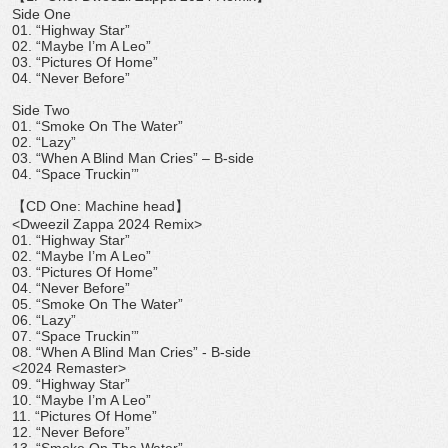
Side One
01. “Highway Star”
02. “Maybe I’m A Leo”
03. “Pictures Of Home”
04. “Never Before”
Side Two
01. “Smoke On The Water”
02. “Lazy”
03. “When A Blind Man Cries” – B-side
04. “Space Truckin’”
【CD One: Machine head】
<Dweezil Zappa 2024 Remix>
01. “Highway Star”
02. “Maybe I’m A Leo”
03. “Pictures Of Home”
04. “Never Before”
05. “Smoke On The Water”
06. “Lazy”
07. “Space Truckin’”
08. “When A Blind Man Cries” - B-side
<2024 Remaster>
09. “Highway Star”
10. “Maybe I’m A Leo”
11. “Pictures Of Home”
12. “Never Before”