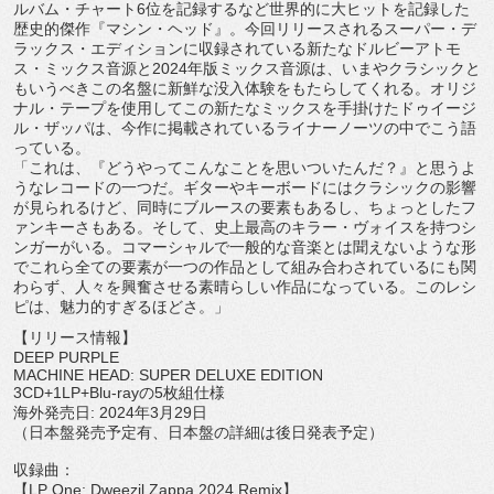
ルバム・
チャート6位を記録するなど世界的に大ヒットを記録した
歴史的傑
作『マシン・ヘッド』。今回リリースされるスーパー・
デ
ラックス・
エディションに収録されている新たなドルビーアトモ
ス・
ミックス音源と2024年版ミックス音源は、
いまやクラシックと
もいうべきこの名盤に新鮮な没入体験をもたら
してくれる。オリジ
ナル・
テープを使用してこの新たなミックスを手掛けたドゥイージ
ル・
ザッパは、
今作に掲載されているライナーノーツの中でこう語
っている。
「これは、『どうやってこんなことを思いついたんだ？』
と思うよ
うなレコードの一つだ。
ギターやキーボードにはクラシックの影響
が見られるけど、
同時にブルースの要素もあるし、
ちょっとしたフ
ァンキーさもある。そして、史上最高のキラー・
ヴォイスを持つシ
ンガーがいる。
コマーシャルで一般的な音楽とは聞えないような形
でこれら全ての
要素が一つの作品として組み合わされているにも関
わらず、
人々を興奮させる素晴らしい作品になっている。このレシ
ピは、
魅力的すぎるほどさ。」
【リリース情報】
DEEP PURPLE
MACHINE HEAD: SUPER DELUXE EDITION
3CD+1LP+Blu-rayの5枚組仕様
海外発売日: 2024年3月29日
（日本盤発売予定有、日本盤の詳細は後日発表予定）
収録曲：
【LP One: Dweezil Zappa 2024 Remix】