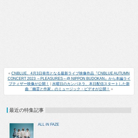
«
CNBLUE、4月3日発売となる最新ライブ映像作品『CNBLUE AUTUMN
CONCERT 2023 ～PLEASURES～@ NIPPON BUDOKAN』から本編ライ
ブティザー映像が公開！
|
水曜日のカンパネラ、本日配信スタートした新
曲「幽霊と作家」のミュージック・ビデオが公開！
»
最近の特集記事
ALL iN FAZE