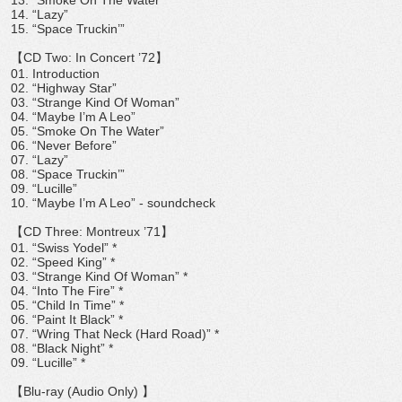
13. “Smoke On The Water”
14. “Lazy”
15. “Space Truckin’”
【CD Two: In Concert ’72】
01. Introduction
02. “Highway Star”
03. “Strange Kind Of Woman”
04. “Maybe I’m A Leo”
05. “Smoke On The Water”
06. “Never Before”
07. “Lazy”
08. “Space Truckin’”
09. “Lucille”
10. “Maybe I’m A Leo” - soundcheck
【CD Three: Montreux ’71】
01. “Swiss Yodel” *
02. “Speed King” *
03. “Strange Kind Of Woman” *
04. “Into The Fire” *
05. “Child In Time” *
06. “Paint It Black” *
07. “Wring That Neck (Hard Road)” *
08. “Black Night” *
09. “Lucille” *
【Blu-ray (Audio Only) 】