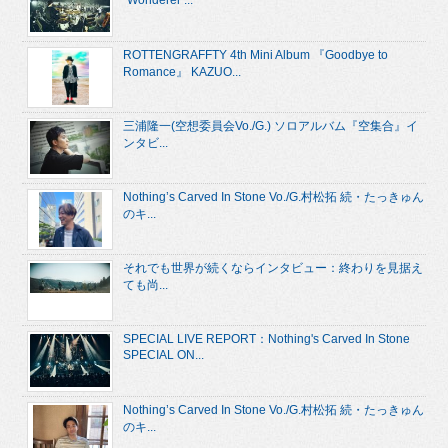
“Wonderer ...
ROTTENGRAFFTY 4th Mini Album 『Goodbye to
Romance』 KAZUO...
三浦隆一(空想委員会Vo./G.) ソロアルバム『空集合』イ
ンタビ...
Nothing’s Carved In Stone Vo./G.村松拓 続・たっきゅん
のキ...
それでも世界が続くならインタビュー：終わりを見据え
ても尚...
SPECIAL LIVE REPORT：Nothing's Carved In Stone
SPECIAL ON...
Nothing’s Carved In Stone Vo./G.村松拓 続・たっきゅん
のキ...