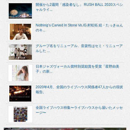
開催から2週間「感染者なし」 RUSH BALL 2020スペシ
ャルライ...
Nothing’s Carved In Stone Vo./G.村松拓 続・たっきゅん
のキ...
グループ名をリニューアル、音楽性はセミ・リニューア
ルした ...
日本ジャズヴォーカル賞特別奨励賞を受賞「星野由美
子」の新...
2020年4月、全国のライブハウス関係者47人からの現状
報告。
全国ライブハウス特集〜ライブハウスから届いたメッセ
ージ〜