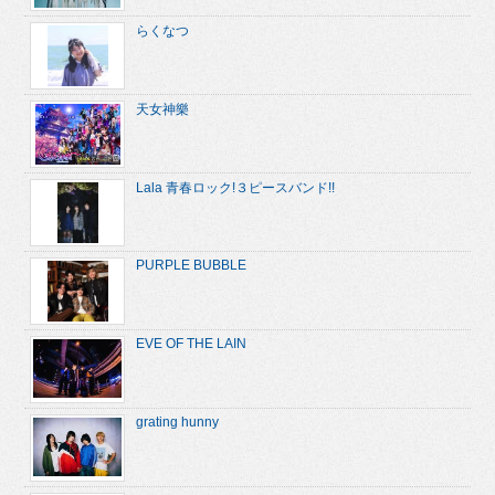
らくなつ
天女神樂
Lala 青春ロック!３ピースバンド!!
PURPLE BUBBLE
EVE OF THE LAIN
grating hunny