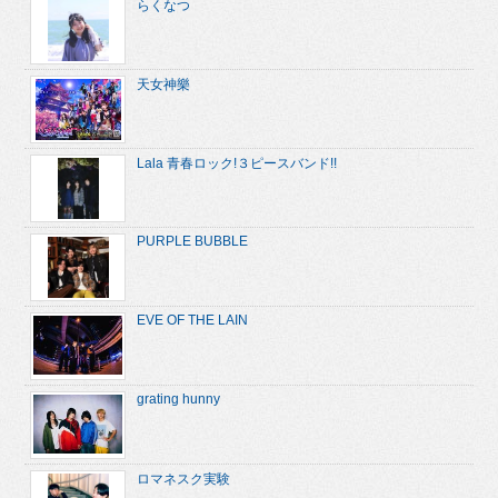
らくなつ
天女神樂
Lala 青春ロック!３ピースバンド!!
PURPLE BUBBLE
EVE OF THE LAIN
grating hunny
ロマネスク実験