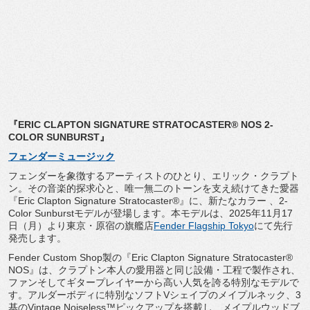
『ERIC CLAPTON SIGNATURE STRATOCASTER® NOS 2-
COLOR SUNBURST』
フェンダーミュージック
フェンダーを象徴するアーティストのひとり、エリック・
クラプト
ン。その音楽的探求心と、
唯一無二のトーンを支え続けてきた愛器
『Eric Clapton Signature Stratocaster®』に、新たなカラー 、2-
Color Sunburstモデルが登場します。本モデルは、
2025年11月17
日（月）より東京・原宿の旗艦店
Fende
r Flagship Tokyo
にて先行
発売します。
Fender Custom Shop製の『Eric Clapton Signature Stratocaster®
NOS』は、クラプトン本人の愛用器と同じ設備・
工程で製作され、
ファンそしてギタープレイヤーから高い人気を誇る特別なモデルで
す。アルダーボディに特別なソフトVシェイプのメイプルネック、
3
基のVintage Noiseless™ピックアップを搭載し、
メイプルウッドブ