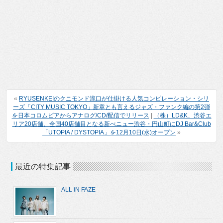
«
RYUSENKEIのクニモンド瀧口が仕掛ける人気コンピレーション・シリ
ーズ「CITY MUSIC TOKYO」新章とも言えるジャズ・ファンク編の第2弾
を日本コロムビアからアナログ/CD/配信でリリース
|
（株）LD&K、渋谷エ
リア20店舗、全国40店舗目となる新べニュー渋谷・円山町にDJ Bar&Club
「UTOPIA / DYSTOPIA」を12月10日(水)オープン
»
最近の特集記事
ALL iN FAZE