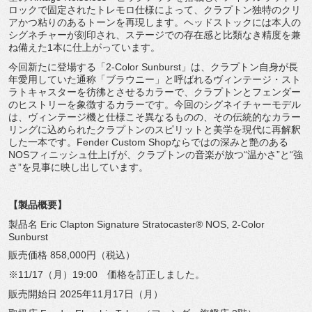
ロックで固定されたトレモロ仕様によって、
クラプトン独特のクリ
アかつ粘りのあるトーンを再現します。
ヘッドストックには本人の
シグネチャーが刻印され、
ステージでの存在感と比類なき精度を兼
ね備えた1本に仕上がって
います。
今回新たに登場する「2-Color Sunburst」は、クラプトン自身が長
年愛用していた通称「
ブラウニー」と呼ばれるヴィンテージ・
スト
ラトキャスターを彷彿とさせるカラーで、
クラプトンとフェンダー
のヒストリーを象徴するカラーです。
今回のシグネイチャーモデル
は、
ヴィンテージ機と仕様こそ異なるものの、
その伝統的なカラー
リングに込められたクラプトンのスピリットと
美学を現代に再解釈
した一本です。Fender Custom Shopならではの深みと艶のある
NOSフィニッシュ仕上げが、
クラプトンの音楽が放つ“温かさ”と“強
さ”
を見事に映し出しています。
【製品概要】
製品名 Eric Clapton Signature Stratocaster® NOS, 2-Color
Sunburst
販売価格 858,000円（税込）
※11/17（月）19:00 価格を訂正しました。
販売開始日 2025年11月17日（月）