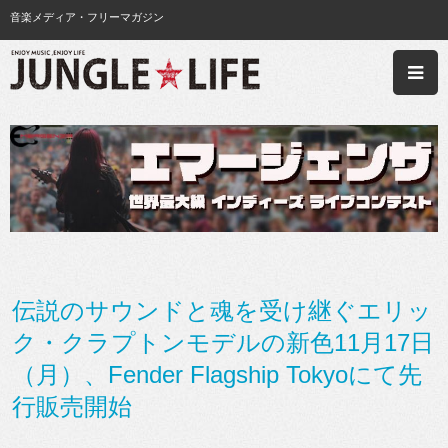
音楽メディア・フリーマガジン
伝説のサウンドと魂を受け継ぐエリッ
ク・クラプトンモデルの新色11月17日
（月）、Fender Flagship Tokyoにて先
行販売開始