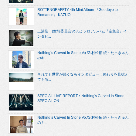
ROTTENGRAFFTY 4th Mini Album 『Goodbye to
Romance』 KAZUO...
三浦隆一(空想委員会Vo./G.) ソロアルバム『空集合』イ
ンタビ...
Nothing’s Carved In Stone Vo./G.村松拓 続・たっきゅん
のキ...
それでも世界が続くならインタビュー：終わりを見据え
ても尚...
SPECIAL LIVE REPORT：Nothing's Carved In Stone
SPECIAL ON...
Nothing’s Carved In Stone Vo./G.村松拓 続・たっきゅん
のキ...