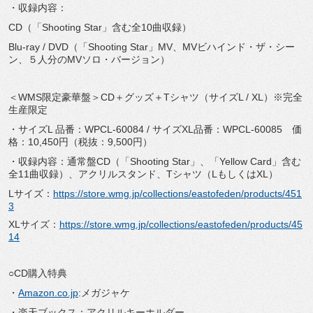
・収録内容：
CD（「Shooting Star」含む全10曲収録）
Blu-ray / DVD（「Shooting Star」MV、MVビハインド・ザ・シー
ン、５人分のMVソロ・バージョン）
＜WMS限定豪華盤＞CD＋グッズ＋Tシャツ（サイズL / XL）※完全
生産限定
・サイズL 品番：WPCL-60084 / サイズXL品番：WPCL-60085 価
格：10,450円（税抜：9,500円）
・収録内容：通常盤CD（「Shooting Star」、「Yellow Card」含む
全11曲収録）、アクリルスタンド、Tシャツ（LもしくはXL）
Lサイズ：
https://store.wmg.jp/collections/eastofeden/products/451
3
XLサイズ：
https://store.wmg.jp/collections/eastofeden/products/45
14
○CD購入特典
・
Amazon.co.jp
:メガジャケ
・楽天ブックス：アクリルキーホルダー