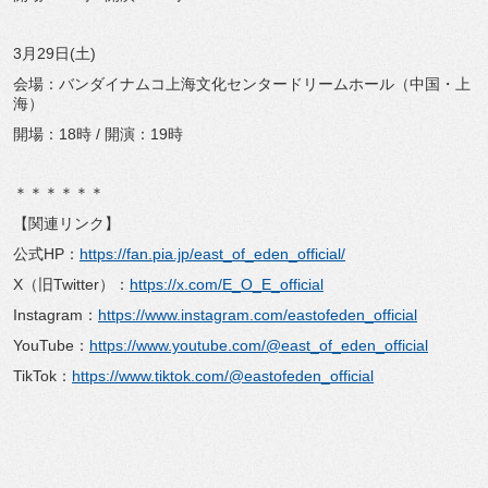
3月29日(土)
会場：バンダイナムコ上海文化センタードリームホール（中国・上
海）
開場：18時 / 開演：19時
＊＊＊＊＊＊
【関連リンク】
公式HP：
https://fan.pia.jp/east_of_eden_official/
X（旧Twitter）：
https://x.com/E_O_E_official
Instagram：
https://www.instagram.com/eastofeden_official
YouTube：
https://www.youtube.com/@east_of_eden_official
TikTok：
https://www.tiktok.com/@eastofeden_official