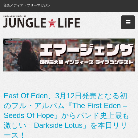
音楽メディア・フリーマガジン
East Of Eden、3月12日発売となる初
のフル・アルバム『The First Eden –
Seeds Of Hope』からバンド史上最も
激しい「Darkside Lotus」を本日リリ
ース！