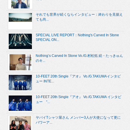
それでも世界が続くならインタビュー：終わりを見据え
ても尚...
SPECIAL LIVE REPORT：Nothing's Carved In Stone
SPECIAL ON...
Nothing’s Carved In Stone Vo./G.村松拓 続・たっきゅん
のキ...
10-FEET 20th Single『アオ』 Vo./G.TAKUMAインタビ
ュー INTE...
10-FEET 20th Single『アオ』 Vo./G.TAKUMA インタビ
ュー “...
ヤバイTシャツ屋さん メンバー3人が大使になって更に
パワーア...