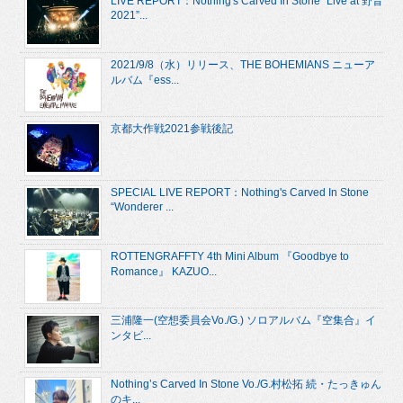
LIVE REPORT：Nothing's Carved In Stone “Live at 野音
2021”...
2021/9/8（水）リリース、THE BOHEMIANS ニューア
ルバム『ess...
京都大作戦2021参戦後記
SPECIAL LIVE REPORT：Nothing's Carved In Stone
“Wonderer ...
ROTTENGRAFFTY 4th Mini Album 『Goodbye to
Romance』 KAZUO...
三浦隆一(空想委員会Vo./G.) ソロアルバム『空集合』イ
ンタビ...
Nothing’s Carved In Stone Vo./G.村松拓 続・たっきゅん
のキ...