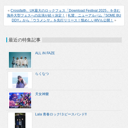
«
Crossfaith、UK最大のロックフェス「Download Festival 2025」を含む
海外大型フェスへの出演が続々決定！
|
礼賛、ニューアルバム『SOME BU
DDY』から「ウラメシヤ」を先行リリース！恨めしいMVも公開！
»
最近の特集記事
ALL iN FAZE
らくなつ
天女神樂
Lala 青春ロック!３ピースバンド!!