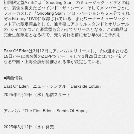
初回限定盤A / Bには「Shooting Star」のミュージック・ビデオのほ
か、裏側を捉えたビハインド・ザ・シーン、そしてメンバーごとに
フォーカスした「Shooting Star」ソロ・バージョンを５人分でそれ
ぞれBlu-ray / DVDに収録されている。またワーナーミュージック・
ストアの限定商品として、通常盤にアクリルスタンドとオリジナル
のTシャツがついた豪華盤も合わせてリリースとなる。この商品は
完全生産限定となるので、売り切れる前にぜひ早めにご予約を！
East Of Edenは3月12日にアルバムをリリースし、その週末となる
15日からは東名阪のZEPPツアー、そして3月29日にはバンド初と
なる中国・上海公演が開催される事が決定している。
■楽曲情報
East Of Eden ニュー・シングル「Darkside Lotus」
2025年2月19日（水）配信スタート
アルバム『The First Eden - Seeds Of Hope』
2025年3月12日（水）発売