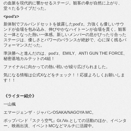
の血脈を現代的に響かせるステージ。
観客の拳が自然に上がり、
堂々たるライブだった。
<pod'z>
新体制でフルバンドセットを披露したpod'z。
力強くも優しいサウ
ンドが会場を包み込み、
伸びやかなハイトーンが会場を貫く。
観客
と一体となった熱い一体感。
新しいメンバーの息がぴったり合った
ステージは、
優しさとパワーのバランスが絶妙で、
心に深く残るパ
フォーマンスだった。
準決勝へと進んだのは、pod‘z、EMILY、ANTI GUN THE FORCE、
秘密基地カルテットの4組！
ファイナルに向かっての熱い戦いが繰り広げられました。
気になる情報は公式Xなどをチェック！！
応援よろしくお願いしま
す！！
《ライター紹介》
一山楓
エマージェンザ・ジャパンOSAKA/NAGOYA MC。
ポップバンド『スクう空气』Gt./Vo.としての活動のほか、
イベンタ
ー、映画出演、イベントMCなどマルチに活躍中。