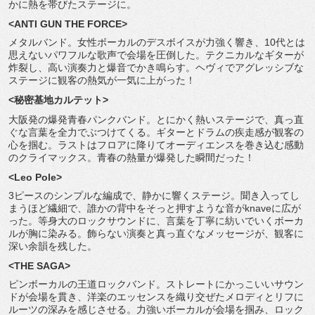
かに熱を帯びたステージに。
<ANTI GUN THE FORCE>
メタルバンド。女性ボーカルのデスボイスが力強く響き、
10代とは
思えないパワフルな歌声で会場を圧倒した。
テクニカルなギターが
炸裂し、高い演奏力と爆音でかき鳴らす。
ヘヴィでアグレッシブな
ステージに観客の熱気が一気に上がった！
<秘密基地カルテット>
大阪発の爆発青春パンクバンド。とにかく熱いステージで、
真っ直
ぐな言葉を全力でぶつけてくる。
ギターとドラムの疾走感が観客の
心を掴む。
ラストはフロアに降りてオーディエンスを巻き込む感動
のクライマ
ックス。青春の熱量が爆発した瞬間だった！
<Leo Pole>
3ピースのシンプルな編成で、静かに響くステージ。
聞き入ってし
まうほど繊細で、
誰かの背中をそっと押すような音がknaveに広が
った。
等身大のロックサウンドに、
言葉を丁寧に紡いでいくボーカ
ルが胸に染みる。
飾らない演奏と真っ直ぐなメッセージが、
観客に
深い余韻を残した。
<THE SAGA>
ピンボーカルの王道ロックバンド。
ストレートにかっこいいサウン
ドが会場を貫き、
洋楽のエッセンスを織り交ぜたメロディとリフに
ルーツの深みを感
じさせる。力強いボーカルが会場を掴み、
ロック