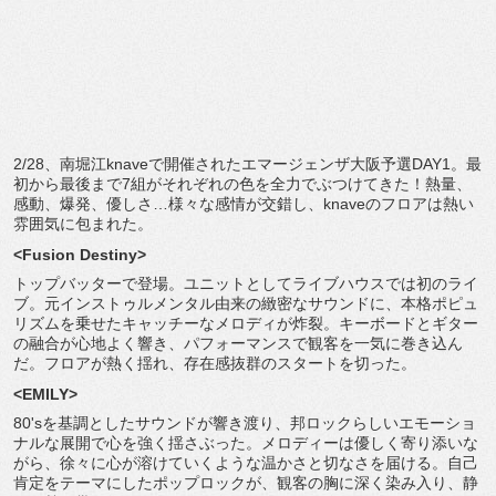
2/28、
南堀江knaveで開催されたエマージェンザ大阪予選DAY1。
最
初から最後まで7組がそれぞれの色を全力でぶつけてきた！
熱量、
感動、爆発、優しさ…様々な感情が交錯し、
knaveのフロアは熱い
雰囲気に包まれた。
<Fusion Destiny>
トップバッターで登場。
ユニットとしてライブハウスでは初のライ
ブ。
元インストゥルメンタル由来の緻密なサウンドに、
本格ポピュ
リズムを乗せたキャッチーなメロディが炸裂。
キーボードとギター
の融合が心地よく響き、
パフォーマンスで観客を一気に巻き込ん
だ。フロアが熱く揺れ、
存在感抜群のスタートを切った。
<EMILY>
80'sを基調としたサウンドが響き渡り、
邦ロックらしいエモーショ
ナルな展開で心を強く揺さぶった。
メロディーは優しく寄り添いな
がら、
徐々に心が溶けていくような温かさと切なさを届ける。
自己
肯定をテーマにしたポップロックが、
観客の胸に深く染み入り、静