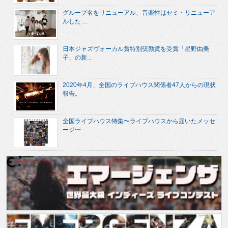
グループ名をリニューアル、音楽性はセミ・リニューア
ルした ...
日本ジャズヴォーカル賞特別奨励賞を受賞「星野由美
子」の新...
2020年4月、全国のライブハウス関係者47人からの現状
報告。
全国ライブハウス特集〜ライブハウスから届いたメッセ
ージ〜