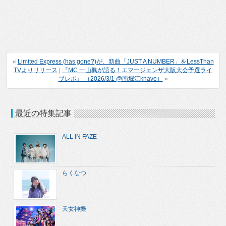
«
Limited Express (has gone?)が、新曲「JUST A NUMBER」をLessThan
TVよりリリース
|
『MC 一山楓が語る！エマージェンザ大阪大会予選ライ
ブレポ』 （2026/3/1 @南堀江knave）
»
最近の特集記事
ALL iN FAZE
らくなつ
天女神樂