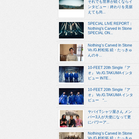
それでも世界が続くならイ
ンタビュー：終わりを見据
えても尚...
SPECIAL LIVE REPORT：
Nothing's Carved In Stone
SPECIAL ON...
Nothing’s Carved In Stone
Vo./G.村松拓 続・たっきゅ
んのキ...
10-FEET 20th Single『ア
オ』 Vo./G.TAKUMAインタ
ビュー INTE...
10-FEET 20th Single『ア
オ』 Vo./G.TAKUMA インタ
ビュー “...
ヤバイTシャツ屋さん メン
バー3人が大使になって更
にパワーア...
Nothing’s Carved In Stone
Vo./G.村松拓 続・たっきゅ