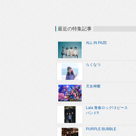
最近の特集記事
ALL iN FAZE
らくなつ
天女神樂
Lala 青春ロック!３ピース
バンド!!
PURPLE BUBBLE