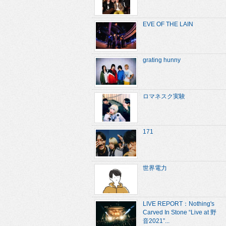
EVE OF THE LAIN
grating hunny
ロマネスク実験
171
世界電力
LIVE REPORT：Nothing's
Carved In Stone “Live at 野
音2021”...