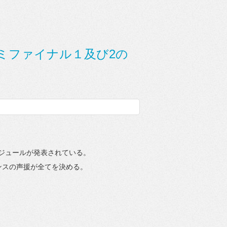
ミファイナル１及び2の
ジュールが発表され
ている。
ンスの声援が全てを決める。