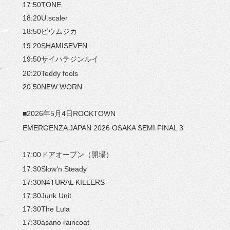
17:50TONE
18:20U.scaler
18:50ピウムジカ
19:20SHAMISEVEN
19:50サイハテジンルイ
20:20Teddy fools
20:50NEW WORN
■2026年5月4日ROCKTOWN
EMERGENZA JAPAN 2026 OSAKA SEMI FINAL 3
17:00ドアオープン（開場）
17:30Slow'n Steady
17:30N4TURAL KILLERS
17:30Junk Unit
17:30The Lula
17:30asano raincoat