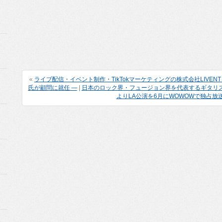
«
ライブ配信・イベント制作・TikTokマーケティングの株式会社LIVEN
氏が顧問に就任 ―
|
日本のロック界・フュージョン界を代表するギタリ
よりLA公演を6月にWOWOWで独占放