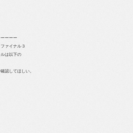
ーー
ーーー
ミファイナル３
ール
は以下の
で確認してほしい。