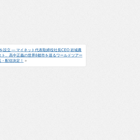
Tを設立 ― マイネット代表取締役社長CEO 岩城農
スト、高中正義の世界8都市を巡るワールドツアー
送・配信決定！
»