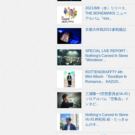
2021/9/8（水）リリース、
THE BOHEMIANS ニュー
アルバム『ess...
京都大作戦2021参戦後記
SPECIAL LIVE REPORT：
Nothing's Carved In Stone
“Wonderer ...
ROTTENGRAFFTY 4th
Mini Album 『Goodbye to
Romance』 KAZUO...
三浦隆一(空想委員会Vo./G.)
ソロアルバム『空集合』イ
ンタビ...
Nothing’s Carved In Stone
Vo./G.村松拓 続・たっきゅ
んのキ...