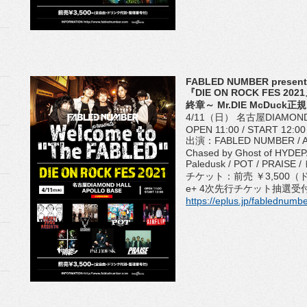
FABLED NUMBER present
『DIE ON ROCK FES 202
終章～ Mr.DIE McDuc
4/11（日） 名古屋DIAMOND
OPEN 11:00 / START 12:00
出演：FABLED NUMBER / AN
Chased by Ghost of HYDE
Paledusk / POT / PRA
チケット：前売 ￥3,500
e+ 4次先行チケット抽選受付：2
https://eplus.jp/fablednumb