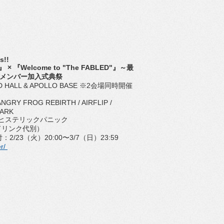
s!!
1』 × 『Welcome to "The FABLED"』～最
k正規メンバー加入式典祭
 HALL & APOLLO BASE ※2会場同時開催
GRY FROG REBIRTH / AIRFLIP /
PARK
ISE / ヒステリックパニック
（ドリンク代別）
/23（火）20:00〜3/7（日）23:59
er/