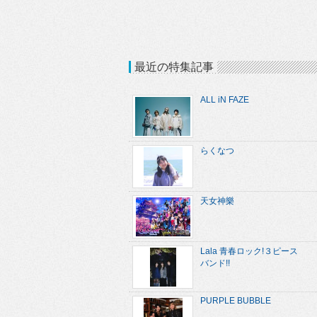
最近の特集記事
ALL iN FAZE
らくなつ
天女神樂
Lala 青春ロック!３ピース
バンド!!
PURPLE BUBBLE