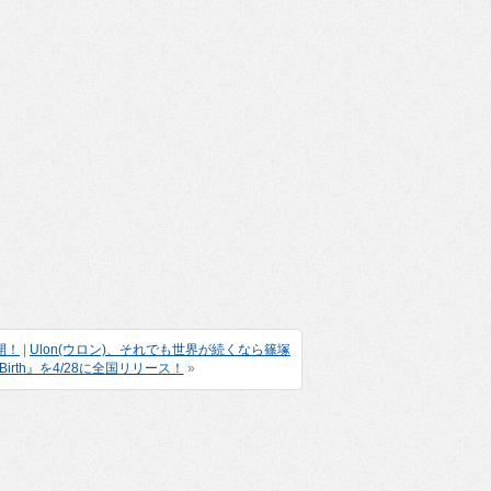
公開！
|
Ulon(ウロン)、それでも世界が続くなら篠塚
th』を4/28に全国リリース！
»