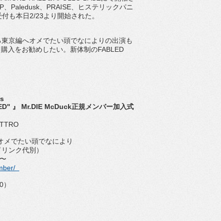
LIP、Paledusk、PRAISE、ヒステリックパニ
付も本日2/23より開始された。
される東京編へオメでたい頭でなによりの出演も
入をお勧めしたい。新体制のFABLED
s
BLED" 』 Mr.DIE McDuck正規メンバー加入式
UATTRO
 / オメでたい頭でなにより
（ドリンク代別）
0〜
umber/
）
60）