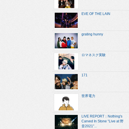
EVE OF THE LAIN
grating hunny
ロマネスク実験
171
世界電力
LIVE REPORT：Nothing's
Carved In Stone “Live at 野
音2021”...