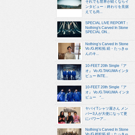
それでも世界が続くならイ
ンタビュー：終わりを見据
えても尚...
SPECIAL LIVE REPORT：
Nothing's Carved In Stone
SPECIAL ON...
Nothing’s Carved In Stone
Vo./G.村松拓 続・たっきゅ
んのキ...
10-FEET 20th Single『ア
オ』 Vo./G.TAKUMAインタ
ビュー INTE...
10-FEET 20th Single『ア
オ』 Vo./G.TAKUMA インタ
ビュー “...
ヤバイTシャツ屋さん メン
バー3人が大使になって更
にパワーア...
Nothing’s Carved In Stone
Vo./G.村松拓 続・たっきゅ