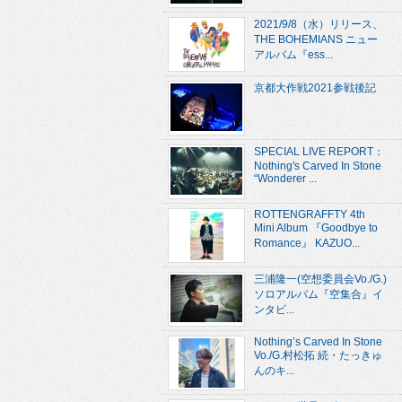
2021/9/8（水）リリース、
THE BOHEMIANS ニュー
アルバム『ess...
京都大作戦2021参戦後記
SPECIAL LIVE REPORT：
Nothing's Carved In Stone
“Wonderer ...
ROTTENGRAFFTY 4th
Mini Album 『Goodbye to
Romance』 KAZUO...
三浦隆一(空想委員会Vo./G.)
ソロアルバム『空集合』イ
ンタビ...
Nothing’s Carved In Stone
Vo./G.村松拓 続・たっきゅ
んのキ...