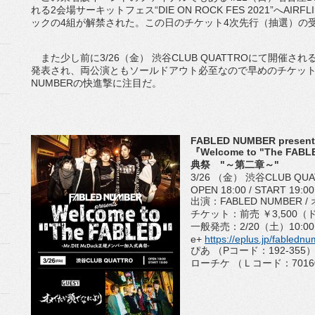
れる2会場サーキットフェス“DIE ON ROCK FES 2021”へAIRF
ックの4組が解禁された。この日のチケット4次先行（抽選）の受
また少し前に3/26（金） 渋谷CLUB QUATTROにて開催
発表され、両公演ともソールドアウト必至なので早めのチケット購
NUMBERの快進撃に注目だ。
FABLED NUMBER present
『Welcome to "The FA
典祭 "～第二章～"
3/26 （金） 渋谷CLUB Q
OPEN 18:00 / START 19:00
出演：FABLED NUMBER
チケット：前売 ￥3,500
一般発売：2/20（土）10:0
e+
https://eplus.jp/fabledn
ぴあ （Pコード：192-355
ローチケ （Ｌコード：701