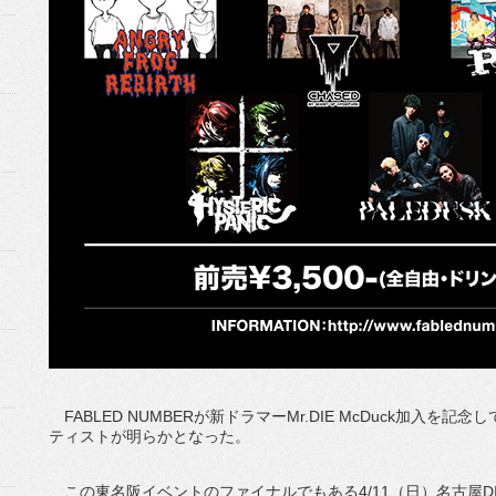
FABLED NUMBERが新ドラマーMr.DIE McDuck加入
ティストが明らかとなった。
この東名阪イベントのファイナルでもある4/11（日）名古屋DIAMON