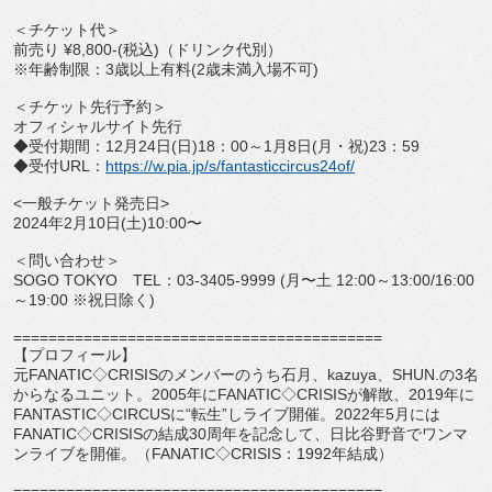
＜チケット代＞
前売り ¥8,800-(税込)（ドリンク代別）
※年齢制限：3歳以上有料(2歳未満入場不可)
＜チケット先行予約＞
オフィシャルサイト先行
◆受付期間：12月24日(日)18：00～1月8日(月・祝)
23：59
◆受付URL：
https://w.pia.jp/s/
fantasticcircus24of/
<一般チケット発売日>
2024年2月10日(土)10:00〜
＜問い合わせ＞
SOGO TOKYO TEL：03-3405-9999 (月〜土 12:00～13:00/16:00
～19:00 ※祝日除く)
==============================
============
【プロフィール】
元FANATIC◇CRISISのメンバーのうち石月、
kazuya、SHUN.の3名
からなるユニット。
2005年にFANATIC◇CRISISが解散、
2019年に
FANTASTIC◇CIRCUSに“転生”
しライブ開催。2022年5月には
FANATIC◇
CRISISの結成30周年を記念して、
日比谷野音でワンマ
ンライブを開催。（FANATIC◇
CRISIS：1992年結成）
==============================
============