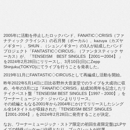
2005年に活動を停止したロックバンド、FANATIC◇
CRISIS（ファ
ナティック クライシス）の石月努（ボーカル）、kazuya（カズヤ
／
ギター）、SHUN．（シュン／ギター）
の3人が結成したバンド
プロジェクト「FANTASTIC◇
CIRCUS」（ファンタスティック サ
ーカス）が、「TENSEISM BEST SINGLES 【2001ー2004】 」
を2024年2月28日にリリースし、3月10日(日)
にZepp
Shinjuku(TOKYO)
にてライブを行うことを発表した。
2019年11月にFANTASTIC◇
CIRCUSとして再編成し活動を開始。
昨年2022年5月14日に日比谷野外大音楽堂でのライブを大成
功に収
め、今年の3月には「FANATIC◇CRISIS」
結成30周年を記念したリ
テイクベスト盤「TENSEISM BEST SINGLES【1997－2000】」
を
ワーナーミュージック・ジャパンよりリリース。
その続編ともなる2001年から2004年にかけてリリースした
シング
ル全14タイトルが収録された「TENSEISM BEST SINGLES
【2001-2004】」
を2024年2月28日に発売することが決定。
なお、ワーナーミュージック・
ストア限定の初回生産限定盤はLPサ
イズの特殊パッケージ仕様と
なり、ブックレットが付属。