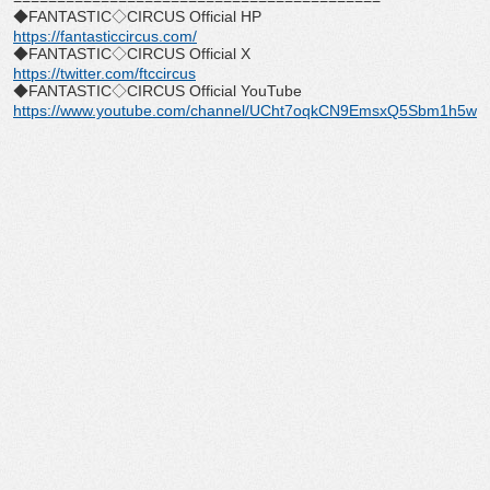
◆FANTASTIC◇CIRCUS Official HP
https://fantasticcircus.com/
◆FANTASTIC◇CIRCUS Official X
https://twitter.com/ftccircus
◆FANTASTIC◇CIRCUS Official YouTube
https://www.youtube.com/
channel/
UCht7oqkCN9EmsxQ5Sbm1h5w