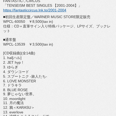
FANTASTIC◇CIRCUS
「TENSEISM BEST SINGLES 【2001-2004】」
https://fantasticcircus.lnk.
to/2001-2004
■初回生産限定盤／WARNER MUSIC STORE限定販売
WPCL-60050 ￥8,500(tax in)
仕様：CD＋直筆サイン入り特殊パッケージ、LPサイズ、
ブックレ
ット
■通常盤
WPCL-13539 ￥3,500(tax in)
[CD収録曲](全14曲)
1. hal[ハル]
2. JET hyp！
3. ゆらぎ
4. ダウンコード
5. スプートニク -旅人たち-
6. LOVE MONSTER
7. ドラキラ
8. BLUE ROSE
9. 夢じゃない世界。
10. moonlight
11. 月の魔法
12. 鴉＜KARASU＞
13. everlove