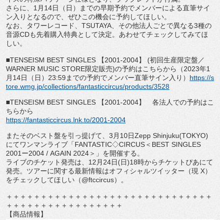
さらに、1月14日（日）
までの早期予約でメンバーによる直筆サイ
ン入りとなるので、
ぜひこの機会に予約してほしい。
なお、タワーレコード、TSUTAYA、
その他法人ごとで異なる3種の
音源CDも先着購入特典として決定
。あわせてチェックしてみてほ
しい。
■TENSEISM BEST SINGLES 【2001-2004】 (初回生産限定盤／
WARNER MUSIC STORE限定販売)の予約はこちらから（
2023年1
月14日（日）23:
59までの予約でメンバー直筆サイン入り）
https://
s
tore.wmg.jp/collections/
fantasticcircus/products/3528
■TENSEISM BEST SINGLES 【2001-2004】 各法人での予約はこ
ちらから
https://fantasticcircus.lnk.
to/2001-2004
またそのベスト盤を引っ提げて、3月10日Zepp Shinjuku(TOKYO)
にてワンマンライブ「
FANTASTIC◇CIRCUS＜BEST SINGLES
2001ー2004 / AGAIN 2024＞」を開催する。
ライブのチケット発売は、12月24日(日)
18時からチケットぴあにて
発売。
ツアーに関する最新情報はオフィシャルツイッター（現 X）
をチェックしてほしい（@ftccircus）。
＋＋＋＋＋＋＋＋＋＋＋＋＋＋＋＋＋＋＋＋＋＋＋＋＋＋＋＋＋＋
＋＋＋＋＋＋＋＋＋＋＋＋＋＋＋＋＋
【商品情報】