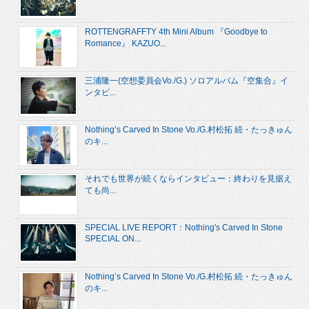
ROTTENGRAFFTY 4th Mini Album 『Goodbye to
Romance』 KAZUO...
三浦隆一(空想委員会Vo./G.) ソロアルバム『空集合』イ
ンタビ...
Nothing’s Carved In Stone Vo./G.村松拓 続・たっきゅん
のキ...
それでも世界が続くならインタビュー：終わりを見据え
ても尚...
SPECIAL LIVE REPORT：Nothing's Carved In Stone
SPECIAL ON...
Nothing’s Carved In Stone Vo./G.村松拓 続・たっきゅん
のキ...