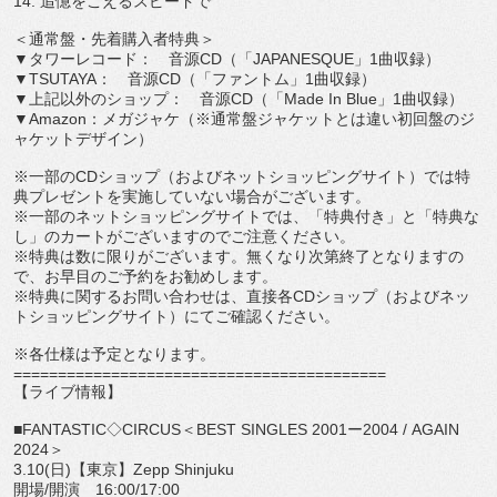
14. 追憶をこえるスピードで
＜通常盤・先着購入者特典＞
▼タワーレコード： 音源CD（「JAPANESQUE」1曲収録）
▼TSUTAYA： 音源CD（「ファントム」1曲収録）
▼上記以外のショップ： 音源CD（「Made In Blue」1曲収録）
▼Amazon：メガジャケ（※
通常盤ジャケットとは違い初回盤のジ
ャケットデザイン）
※一部のCDショップ（およびネットショッピングサイト）
では特
典プレゼントを実施していない場合がございます。
※一部のネットショッピングサイトでは、「特典付き」と「
特典な
し」のカートがございますのでご注意ください。
※特典は数に限りがございます。
無くなり次第終了となりますの
で、
お早目のご予約をお勧めします。
※特典に関するお問い合わせは、直接各CDショップ（
およびネッ
トショッピングサイト）にてご確認ください。
※各仕様は予定となります。
==============================
============
【ライブ情報】
■FANTASTIC◇CIRCUS＜BEST SINGLES 2001ー2004 / AGAIN
2024＞
3.10(日)【東京】Zepp Shinjuku
開場/開演 16:00/17:00