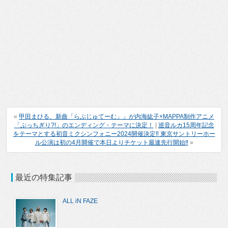
«
甲田まひる、新曲「らぶじゅてーむ」」が内海紘子×MAPPA制作アニメ
「ぶっちぎり?!」のエンディング・テーマに決定！
|
巡音ルカ15周年記念
をテーマとする初音ミクシンフォニー2024開催決定‼︎ 東京サントリーホー
ル公演は初の4月開催で本日よりチケット最速先行開始‼︎
»
最近の特集記事
ALL iN FAZE