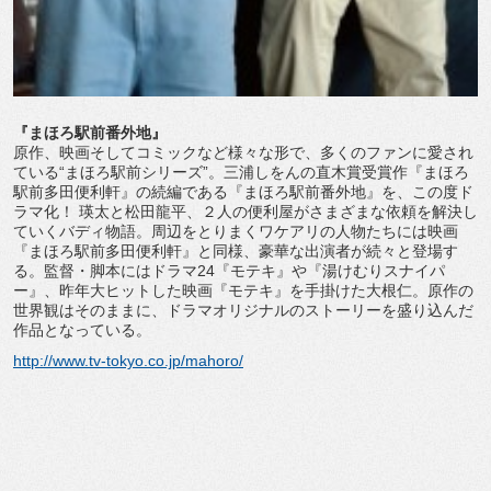
『まほろ駅前番外地』
原作、映画そしてコミックなど様々な形で、多くのファンに愛され
ている“まほろ駅前シリーズ”。三浦しをんの直木賞受賞作『まほろ
駅前多田便利軒』の続編である『まほろ駅前番外地』を、この度ド
ラマ化！ 瑛太と松田龍平、２人の便利屋がさまざまな依頼を解決し
ていくバディ物語。周辺をとりまくワケアリの人物たちには映画
『まほろ駅前多田便利軒』と同様、豪華な出演者が続々と登場す
る。監督・脚本にはドラマ24『モテキ』や『湯けむりスナイパ
ー』、昨年大ヒットした映画『モテキ』を手掛けた大根仁。原作の
世界観はそのままに、ドラマオリジナルのストーリーを盛り込んだ
作品となっている。
http://www.tv-tokyo.co.jp/mahoro/