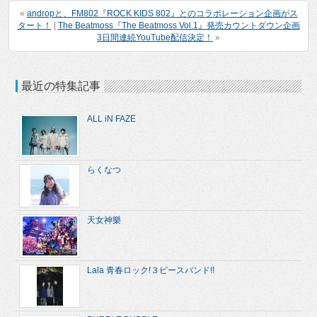
«
andropと、FM802『ROCK KIDS 802』とのコラボレーション企画がス
タート！
|
The Beatmoss『The Beatmoss Vol.1』発売カウントダウン企画
3日間連続YouTube配信決定！
»
最近の特集記事
ALL iN FAZE
らくなつ
天女神樂
Lala 青春ロック!３ピースバンド!!