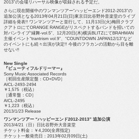
2013”の会場リハーサル映像が収録される予定だ。
さらに現在開催中のワンマンツアー“ハッピーエンド2012-2013”の
追加公演となる2013年04月21日(日)東京日比谷野外音楽堂のライブ
詳細を発表!! ワンマンツアーと並行して、11月13日(火)梅田クラブ
クアトロにてORANGE RANGEがリスペクトするバンドを招いての
対バンライブ“縁舞-vol.5”、12月20日(木)横浜BLITZにてBRAHMAN
主催イベント“trantrism vol.9”、“COUNTDOWN JAPAN12/13”など
のイベントにも続々出演が決定!! 今後のフラカンの活動から目を離
せない!!
New Single
『ビューティフルドリーマー』
Sony Music Associated Records
［初回生産限定盤：CD+DVD］
AICL-2493-2494
￥1,575（税込）
［通常盤：CD］
AICL-2495
￥1,223（税込）
2013/1/23 Release
ワンマンツアー “ハッピーエンド2012-2013” 追加公演
2013/4/21（日）日比谷野外大音楽堂
チケット料金：￥4,200(全席指定)
チケット一般発売日：2013年02月09日(土)