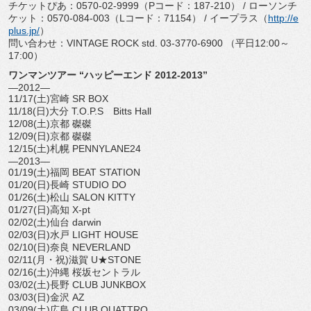
チケットぴあ：0570-02-9999（Pコード：187-210） / ローソンチ
ケット：0570-084-003（Lコード：71154） / イープラス（
http://e
plus.jp/
）
問い合わせ：VINTAGE ROCK std. 03-3770-6900 （平日12:00～
17:00）
ワンマンツアー “ハッピーエンド 2012‐2013”
―2012―
11/17(土)宮崎 SR BOX
11/18(日)大分 T.O.P.S Bitts Hall
12/08(土)京都 磔磔
12/09(日)京都 磔磔
12/15(土)札幌 PENNYLANE24
―2013―
01/19(土)福岡 BEAT STATION
01/20(日)長崎 STUDIO DO
01/26(土)松山 SALON KITTY
01/27(日)高知 X-pt
02/02(土)仙台 darwin
02/03(日)水戸 LIGHT HOUSE
02/10(日)奈良 NEVERLAND
02/11(月・祝)滋賀 U★STONE
02/16(土)沖縄 桜坂セントラル
03/02(土)長野 CLUB JUNKBOX
03/03(日)金沢 AZ
03/09(土)広島 CLUB QUATTRO