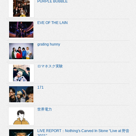
PURPLE BUBBLE
EVE OF THE LAIN
grating hunny
ロマネスク実験
171
世界電力
LIVE REPORT：Nothing's Carved In Stone “Live at 野音
2021”...