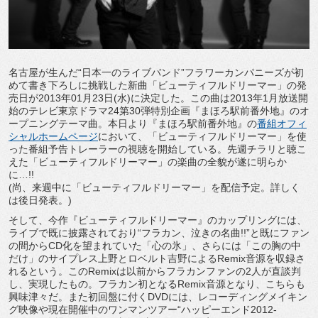
名古屋が生んだ“日本一のライブバンド”フラワーカンパニーズが初
めて書き下ろしに挑戦した新曲「ビューティフルドリーマー」の発
売日が2013年01月23日(水)に決定した。この曲は2013年1月放送開
始のテレビ東京ドラマ24第30弾特別企画『まほろ駅前番外地』のオ
ープニングテーマ曲。本日より『まほろ駅前番外地』の
番組オフィ
シャルホームページ
において、「ビューティフルドリーマー」を使
った番組予告トレーラーの視聴を開始している。先週チラリと聴こ
えた「ビューティフルドリーマー」の楽曲の全貌が遂に明らか
に…!!
(尚、来週中に「ビューティフルドリーマー」を配信予定。詳しく
は後日発表。)
そして、今作『ビューティフルドリーマー』のカップリングには、
ライブで既に披露されており“フラカン、泣きの名曲!!”と既にファン
の間からCD化を望まれていた「心の氷」、さらには「この胸の中
だけ」のサイプレス上野とロベルト吉野によるRemix音源を収録さ
れるという。このRemixは以前からフラカンファンの2人が直談判
し、実現したもの。フラカン初となるRemix音源となり、こちらも
興味津々だ。また初回盤に付くDVDには、レコーディングメイキン
グ映像や現在開催中のワンマンツアー“ハッピーエンド2012-