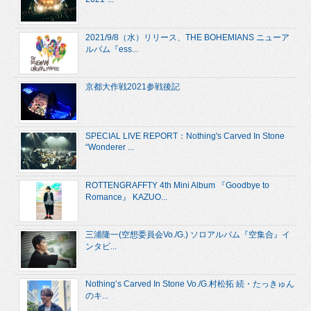
2021/9/8（水）リリース、THE BOHEMIANS ニューア
ルバム『ess...
京都大作戦2021参戦後記
SPECIAL LIVE REPORT：Nothing's Carved In Stone
“Wonderer ...
ROTTENGRAFFTY 4th Mini Album 『Goodbye to
Romance』 KAZUO...
三浦隆一(空想委員会Vo./G.) ソロアルバム『空集合』イ
ンタビ...
Nothing’s Carved In Stone Vo./G.村松拓 続・たっきゅん
のキ...