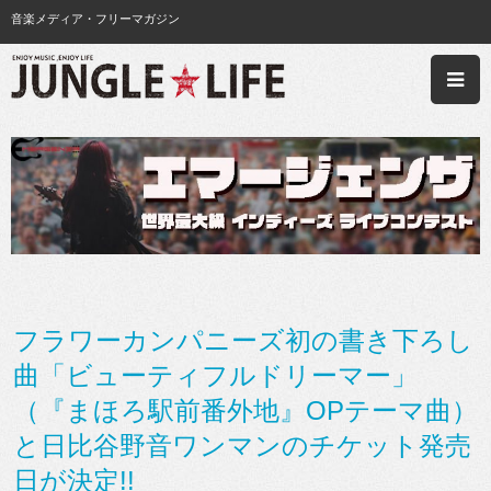
音楽メディア・フリーマガジン
フラワーカンパニーズ初の書き下ろし
曲「ビューティフルドリーマー」
（『まほろ駅前番外地』OPテーマ曲）
と日比谷野音ワンマンのチケット発売
日が決定!!