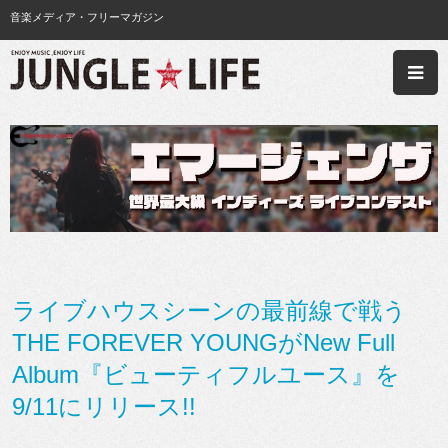
音楽メディア・フリーマガジン
ライブハウスシーンの最前線で戦う
THE FOREVER YOUNGがNew Full
Album『ビューティフルユース』を
9/11にリリース!!