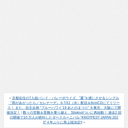
«
京都在住の7人組バンド・バレーボウイズ、”夏”を感じさせるシングル
『雨があがったら／セレナーデ』を7/31（水）配信＆8cmCDにてリリー
ス！ また、自主企画 “ブルーハワイ’19 あとのまつり” を東京、大阪にて開
催決定！
|
数々の苦難＆受難を乗り越え、Slipknotついに再始動！ 過去2 回
の開催で10 万⼈が絶叫したダークカーニバル “KNOTFEST JAPAN 202
0”４年ぶりに再上陸決定!!
»