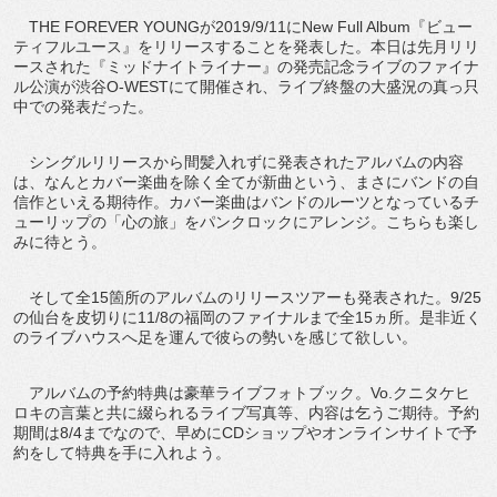
THE FOREVER YOUNGが2019/9/11にNew Full Album『ビュー
ティフルユース』をリリースすることを発表した。本日は先月リリ
ースされた『ミッドナイトライナー』の発売記念ライブのファイナ
ル公演が渋谷O-WESTにて開催され、ライブ終盤の大盛況の真っ只
中での発表だった。
シングルリリースから間髪入れずに発表されたアルバムの内容
は、なんとカバー楽曲を除く全てが新曲という、まさにバンドの自
信作といえる期待作。カバー楽曲はバンドのルーツとなっているチ
ューリップの「心の旅」をパンクロックにアレンジ。こちらも楽し
みに待とう。
そして全15箇所のアルバムのリリースツアーも発表された。9/25
の仙台を皮切りに11/8の福岡のファイナルまで全15ヵ所。是非近く
のライブハウスへ足を運んで彼らの勢いを感じて欲しい。
アルバムの予約特典は豪華ライブフォトブック。Vo.クニタケヒ
ロキの言葉と共に綴られるライブ写真等、内容は乞うご期待。予約
期間は8/4までなので、早めにCDショップやオンラインサイトで予
約をして特典を手に入れよう。