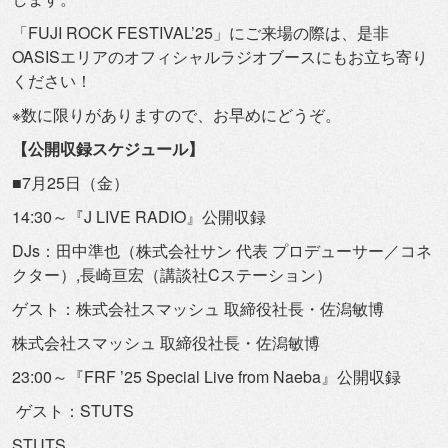
「FUJI ROCK FESTIVAL’25」にご来場の際は、
是非
OASISエリアのオフィシャルラジオブースにもお立ち寄り
ください！
※数に限りがありますので、お早めにどうぞ。
【公開収録スケジュール】
■7月25日（金）
14:30～『J LIVE RADIO』公開収録
DJs：田中準也（株式会社サン 代表 プロデューサー／コネ
クター）,長崎亘宏（
講談社Cステーション）
ゲスト：株式会社スマッシュ 取締役社長・佐潟敏博
株式会社スマッシュ 取締役社長・佐潟敏博
23:00～『FRF ’25 Special Live from Naeba』公開収録
ゲスト：STUTS
STUTS