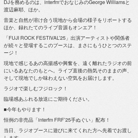
DJを務めるのは、interfmでおなじみのGeorge Williamsと
渡辺麻耶、ほか。
音楽と自然が溶け合う現地から会場の様子をリポートする
ほか、
録れたてのライブ音源もオンエア！
「FUJI ROCK FESTIVAL’25」
出演アーティストや関係者
が続々と登場するこのブースは、
まさにもうひとつのステ
ージ！
現地で感じるあの高揚感や興奮を、
遠く離れたラジオの前
にいるあなたのもとへ。
ライブ直後の熱気そのままの声、
そして現地でしか味わえない空気をお届けします。
ラジオで楽しむフジロック！
臨場感あふれる放送にご期待ください。
■今年もやります！
恒例の非売品「interfm FRF’25手ぬぐい」配布！
当日、ラジオブースに遊びに来てくれた方へ先着でお渡し
します。