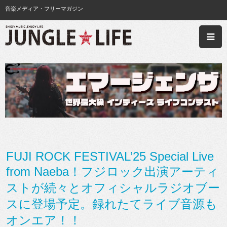
音楽メディア・フリーマガジン
FUJI ROCK FESTIVAL’25 Special Live
from Naeba！フジロック出演アーティ
ストが続々とオフィシャルラジオブー
スに登場予定。録れたてライブ音源も
オンエア！！