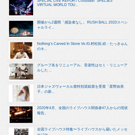
SPECIAL LIVE REPORT Crossfaith “SPECIES
VIRTUAL WORLD TOU...
開催から2週間「感染者なし」 RUSH BALL 2020スペシ
ャルライ...
Nothing’s Carved In Stone Vo./G.村松拓 続・たっきゅん
のキ...
グループ名をリニューアル、音楽性はセミ・リニューア
ルした ...
日本ジャズヴォーカル賞特別奨励賞を受賞「星野由美
子」の新...
2020年4月、全国のライブハウス関係者47人からの現状
報告。
全国ライブハウス特集〜ライブハウスから届いたメッセ
ージ〜