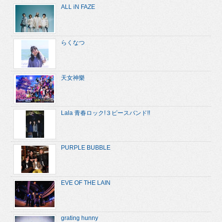
ALL iN FAZE
らくなつ
天女神樂
Lala 青春ロック!３ピースバンド!!
PURPLE BUBBLE
EVE OF THE LAIN
grating hunny