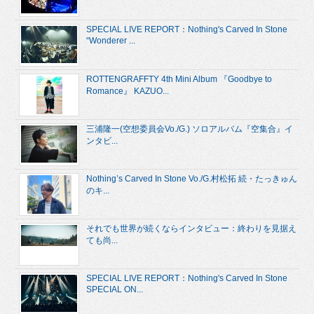
SPECIAL LIVE REPORT：Nothing's Carved In Stone
“Wonderer ...
ROTTENGRAFFTY 4th Mini Album 『Goodbye to
Romance』 KAZUO...
三浦隆一(空想委員会Vo./G.) ソロアルバム『空集合』イ
ンタビ...
Nothing’s Carved In Stone Vo./G.村松拓 続・たっきゅん
のキ...
それでも世界が続くならインタビュー：終わりを見据え
ても尚...
SPECIAL LIVE REPORT：Nothing's Carved In Stone
SPECIAL ON...