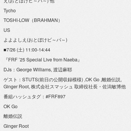
え(おとぼけビ～バ～) 他
Tycho
TOSHI-LOW（BRAHMAN）
US
よよよしえ(おとぼけビ～バ～)
■7/26 (土) 11:00-14:44
『FRF ’25 Special Live from Naeba』
DJs：George Williams, 渡辺麻耶
ゲスト：STUTS(前日の公開収録模様) ,OK Go ,離婚伝説,
Ginger Root, 株式会社スマッシュ 取締役社長・佐潟敏博他
番組ハッシュタグ：#FRF897
OK Go
離婚伝説
Ginger Root