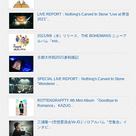
LIVE REPORT：Nothing's Carved In Stone “Live at 野音
2021”...
2021/9/8（水）リリース、THE BOHEMIANS ニューア
ルバム『ess...
京都大作戦2021参戦後記
SPECIAL LIVE REPORT：Nothing's Carved In Stone
“Wonderer ...
ROTTENGRAFFTY 4th Mini Album 『Goodbye to
Romance』 KAZUO...
三浦隆一(空想委員会Vo./G.) ソロアルバム『空集合』イ
ンタビ...