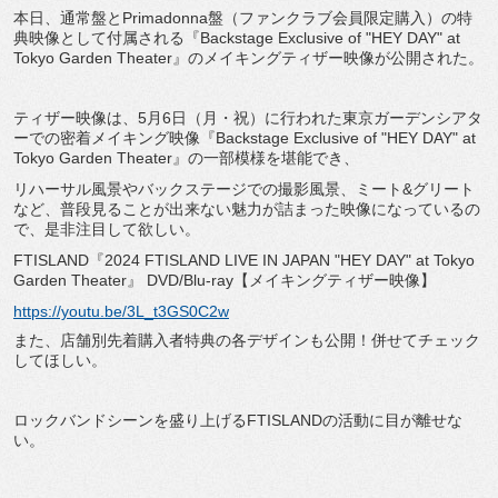
本日、通常盤とPrimadonna盤（ファンクラブ会員限定購入）の特
典映像として付属される『Backstage Exclusive of "HEY DAY" at
Tokyo Garden Theater』のメイキングティザー映像が公開された。
ティザー映像は、5月6日（月・祝）に行われた東京ガーデンシアタ
ーでの密着メイキング映像『Backstage Exclusive of "HEY DAY" at
Tokyo Garden Theater』の一部模様を堪能でき、
リハーサル風景やバックステージでの撮影風景、ミート&グリート
など、普段見ることが出来ない魅力が詰まった映像になっているの
で、是非注目して欲しい。
FTISLAND『2024 FTISLAND LIVE IN JAPAN "HEY DAY" at Tokyo
Garden Theater』 DVD/Blu-ray【メイキングティザー映像】
https://youtu.be/3L_t3GS0C2w
また、店舗別先着購入者特典の各デザインも公開！併せてチェック
してほしい。
ロックバンドシーンを盛り上げるFTISLANDの活動に目が離せな
い。