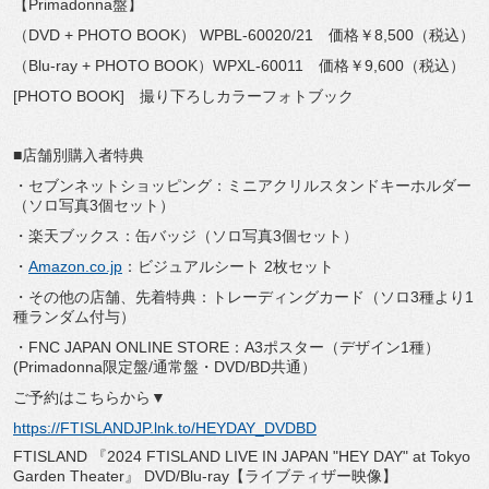
【Primadonna盤】
（DVD + PHOTO BOOK） WPBL-60020/21 価格￥8,500（税込）
（Blu-ray + PHOTO BOOK）WPXL-60011 価格￥9,600（税込）
[PHOTO BOOK] 撮り下ろしカラーフォトブック
■店舗別購入者特典
・セブンネットショッピング：ミニアクリルスタンドキーホルダー
（ソロ写真3個セット）
・楽天ブックス：缶バッジ（ソロ写真3個セット）
・
Amazon.co.jp
：ビジュアルシート 2枚セット
・その他の店舗、先着特典：トレーディングカード（ソロ3種より1
種ランダム付与）
・FNC JAPAN ONLINE STORE：A3ポスター（デザイン1種）
(Primadonna限定盤/通常盤・DVD/BD共通）
ご予約はこちらから▼
https://FTISLANDJP.lnk.to/HEYDAY_DVDBD
FTISLAND 『2024 FTISLAND LIVE IN JAPAN "HEY DAY" at Tokyo
Garden Theater』 DVD/Blu-ray【ライブティザー映像】