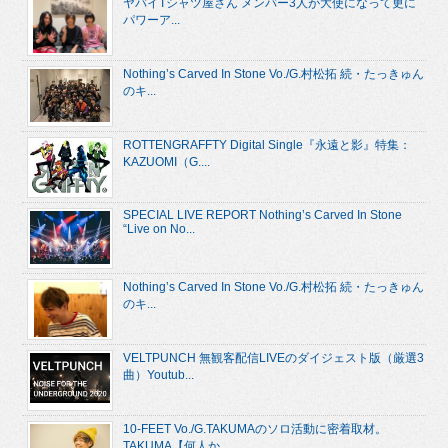
ヤバイTシャツ屋さん メンバー3人が大使になって更に
パワーア...
Nothing’s Carved In Stone Vo./G.村松拓 続・たっきゅん
のキ...
ROTTENGRAFFTY Digital Single『永遠と影』特集：
KAZUOMI（G....
SPECIAL LIVE REPORT Nothing’s Carved In Stone
“Live on No...
Nothing’s Carved In Stone Vo./G.村松拓 続・たっきゅん
のキ...
VELTPUNCH 無観客配信LIVEのダイジェスト版（厳選3
曲）Youtub...
10-FEET Vo./G.TAKUMAのソロ活動に密着取材。
TAKUMA【何人か...