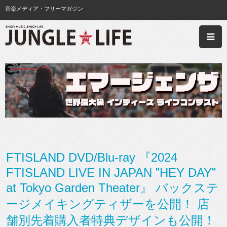
音楽メディア・フリーマガジン
FTISLAND DVD/Blu-ray 『2024
FTISLAND LIVE IN JAPAN ”HEY DAY”
at Tokyo Garden Theater』 バックステ
ージメイキングティザーを公開！ 店
舗別先着購入者特典デザインも公開！