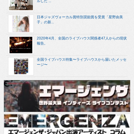
ルした ...
日本ジャズヴォーカル賞特別奨励賞を受賞「星野由美
子」の新...
2020年4月、全国のライブハウス関係者47人からの現状
報告。
全国ライブハウス特集〜ライブハウスから届いたメッセ
ージ〜