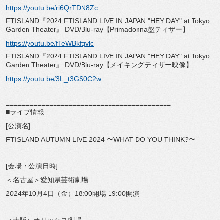
https://youtu.be/ri6QrTDN8Zc
FTISLAND『2024 FTISLAND LIVE IN JAPAN "HEY DAY" at Tokyo
Garden Theater』 DVD/Blu-ray【Primadonna盤ティザー】
https://youtu.be/fTeWBkfqvlc
FTISLAND『2024 FTISLAND LIVE IN JAPAN "HEY DAY" at Tokyo
Garden Theater』 DVD/Blu-ray【メイキングティザー映像】
https://youtu.be/3L_t3GS0C2w
==========================================
■ライブ情報
[公演名]
FTISLAND AUTUMN LIVE 2024 〜WHAT DO YOU THINK?〜
[会場・公演日時]
＜名古屋＞愛知県芸術劇場
2024年10月4日（金）18:00開場 19:00開演