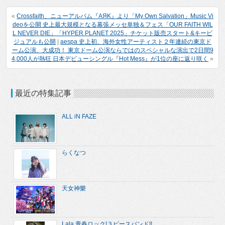
«
Crossfaith、ニューアルバム『AЯK』より「My Own Salvation」Music Vi
deoを公開 史上最大規模となる幕張メッセ単独＆フェス「OUR FAITH WIL
L NEVER DIE」「HYPER PLANET 2025」チケット販売スタート&キービ
ジュアルも公開
|
aespa 史上初、海外女性アーティスト２年連続の東京ド
ーム公演、大成功！ 東京ドーム公演ならではのスペシャルな演出で2日間9
4,000人が熱狂 日本デビューシングル『Hot Mess』が1位の座に返り咲く
»
最近の特集記事
ALL iN FAZE
らくなつ
天女神樂
Lala 青春ロック!３ピースバンド!!