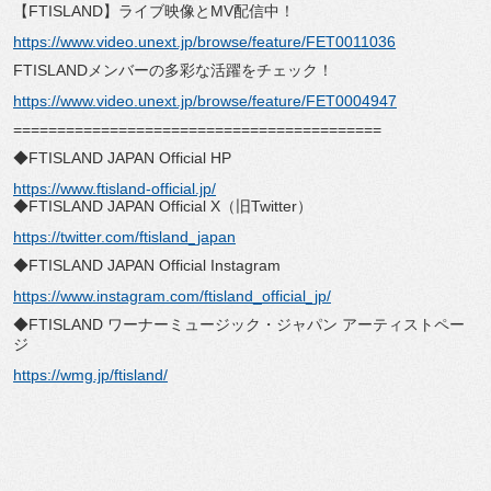
【FTISLAND】ライブ映像とMV配信中！
https://www.video.unext.jp/browse/feature/FET0011036
FTISLANDメンバーの多彩な活躍をチェック！
https://www.video.unext.jp/browse/feature/FET0004947
==========================================
◆FTISLAND JAPAN Official HP
https://www.ftisland-official.jp/
◆FTISLAND JAPAN Official X（旧Twitter）
https://twitter.com/ftisland_japan
◆FTISLAND JAPAN Official Instagram
https://www.instagram.com/ftisland_official_jp/
◆FTISLAND ワーナーミュージック・ジャパン アーティストペー
ジ
https://wmg.jp/ftisland/