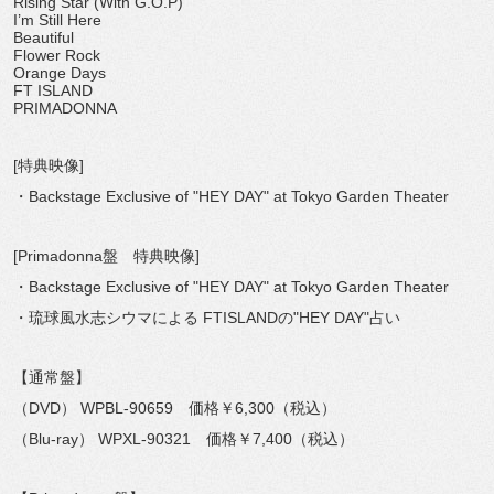
Rising Star (With G.O.P)
I’m Still Here
Beautiful
Flower Rock
Orange Days
FT ISLAND
PRIMADONNA
[特典映像]
・Backstage Exclusive of "HEY DAY" at Tokyo Garden Theater
[Primadonna盤 特典映像]
・Backstage Exclusive of "HEY DAY" at Tokyo Garden Theater
・琉球風水志シウマによる FTISLANDの"HEY DAY"占い
【通常盤】
（DVD） WPBL-90659 価格￥6,300（税込）
（Blu-ray） WPXL-90321 価格￥7,400（税込）