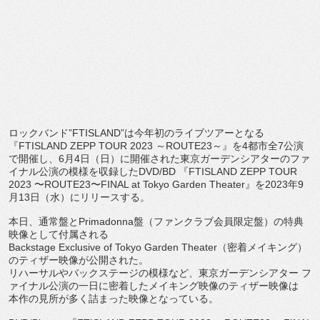
ロックバンド”
FTISLAND
”
は今年初のライブツアーとなる
『
FTISLAND ZEPP TOUR 2023
～
ROUTE23
～』を
4
都市全
7
公演
で開催し、
6
月
4
日（日）
に開催された東京ガーデンシアターのファ
イナル公演の模様を収録
した
DVD/BD
『
FTISLAND ZEPP TOUR
2023
〜
ROUTE23
〜
FINAL at Tokyo Garden Theater
』を
2023
年
9
月
13
日（水）にリリースする。
本日、通常盤と
Primadonna
盤（
ファンクラブ会員限定盤）の特典
映像として付属される
Backstage Exclusive of Tokyo Garden Theater
（密着メイキング）
のティザー映像が公開された。
リハーサルやバックステージの模様など、東京ガーデンシアター フ
ァイナル公演の一日に密着したメイキング映像のティザー映像は
本作の見所が多く詰まった映像となっている。