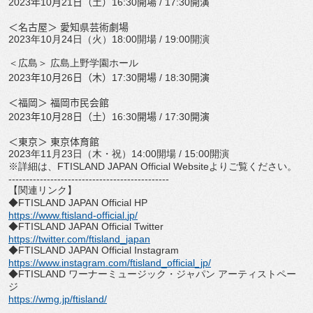
2023
年
10
月
21
日（土）
16:30
開場
/ 17:30
開演
＜名古屋＞ 愛知県芸術劇場
2023
年
10
月
24
日（火）
18:00
開場
/ 19:00
開演
＜広島＞ 広島上野学園ホール
2023
年
10
月
26
日（木）
17:30
開場
/ 18:30
開演
＜福岡＞ 福岡市民会館
2023
年
10
月
28
日（土）
16:30
開場
/ 17:30
開演
＜東京＞ 東京体育館
2023
年
11
月
23
日（木・祝）
14:00
開場
/ 15:00
開演
※詳細は、
FTISLAND JAPAN Official Website
よりご覧ください。
------------------------------
----------------
【関連リンク】
◆
FTISLAND JAPAN Official HP
https://www.ftisland-official.
jp/
◆
FTISLAND JAPAN Official Twitter
https://twitter.com/ftisland_
japan
◆
FTISLAND JAPAN Official Instagram
https://www.instagram.com/
ftisland_official_jp/
◆
FTISLAND
ワーナーミュージック・ジャパン アーティストペー
ジ
https://wmg.jp/ftisland/