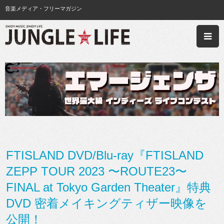
音楽メディア・フリーマガジン
FTISLAND DVD/Blu-ray『FTISLAND
ZEPP TOUR 2023 〜ROUTE23〜
FINAL at Tokyo Garden Theater』特典
DVD 密着メイキングティザー映像を
公開！