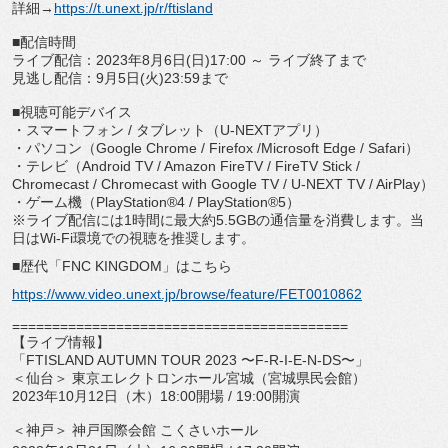
詳細→
https://t.unext.jp/r/
ftisland
■配信時間
ライブ配信：
2023
年
8
月
6
日
(
日
)17:00
～ ライブ終了まで
見逃し配信：
9
月
5
日
(
火
)23:59
まで
■視聴可能デバイス
・スマートフォン
/
タブレット（
U-NEXT
アプリ）
・パソコン（
Google Chrome / Firefox /Microsoft Edge / Safari
）
・テレビ（
Android TV / Amazon FireTV / FireTV Stick /
Chromecast / Chromecast with Google TV / U-NEXT TV / AirPlay
）
・ゲーム機（
PlayStation®4 / PlayStation®5
）
※ライブ配信には
1
時間に最大約
5.5GB
の通信量を消費します
。当
日は
Wi-Fi
環境での視聴を推奨します。
■歴代「
FNC KINGDOM
」はこちら
https://www.video.unext.jp/
browse/feature/FET0010862
==============================
============
【ライブ情報】
「
FTISLAND AUTUMN TOUR 2023
〜
F-R-I-E-N-DS
〜」
＜仙台＞ 東京エレクトロンホール宮城（宮城県民会館）
2023
年
10
月
12
日（木）
18:00
開場
/ 19:00
開演
＜神戸＞ 神戸国際会館 こくさいホール