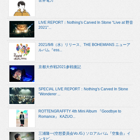
世界電力
LIVE REPORT：Nothing's Carved In Stone “Live at 野音
2021”...
2021/9/8（水）リリース、THE BOHEMIANS ニューア
ルバム『ess...
京都大作戦2021参戦後記
SPECIAL LIVE REPORT：Nothing's Carved In Stone
“Wonderer ...
ROTTENGRAFFTY 4th Mini Album 『Goodbye to
Romance』 KAZUO...
三浦隆一(空想委員会Vo./G.) ソロアルバム『空集合』イ
ンタビ...