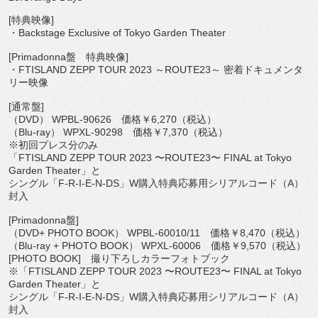
[
特典映像
]
・
Backstage Exclusive of Tokyo Garden Theater
[Primadonna
盤 特典映像
]
・
FTISLAND ZEPP TOUR 2023
～
ROUTE23
～ 密着ドキュメンタ
リー映像
[
通常盤
]
（
DVD
）
WPBL-90626
価格￥
6,270
（税込）
（
Blu-ray
）
WPXL-90298
価格￥
7,370
（税込）
※初回プレス分のみ
「
FTISLAND ZEPP TOUR 2023
〜
ROUTE23
〜
FINAL at Tokyo
Garden Theater
」と
シングル「
F-R-I-E-N-DS
」
W
購入特典応募用シリアル
コード（
A
）
封入
[Primadonna
盤
]
（
DVD+ PHOTO BOOK
）
WPBL-60010/11
価格￥
8,470
（税込）
（
Blu-ray + PHOTO BOOK
）
WPXL-60006
価格￥
9,570
（税込）
[PHOTO BOOK]
撮り下ろしカラーフォトブック
※「
FTISLAND ZEPP TOUR 2023
〜
ROUTE23
〜
FINAL at Tokyo
Garden Theater
」と
シングル「
F-R-I-E-N-DS
」
W
購入特典応募用シリアル
コード（
A
）
封入