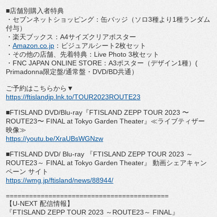
■店舗別購入者特典
・セブンネットショッピング：缶バッジ（ソロ
3
種より
1
種ランダ
ム
付与）
・楽天ブックス：
A4
サイズクリアポスター
・
Amazon.co.jp
：ビジュアルシート
2
枚セット
・その他の店舗、先着特典：
Live Photo 3
枚セット
・
FNC JAPAN ONLINE STORE
：
A3
ポスター（デザイン
1
種）
(
Primadonna
限定盤
/
通常盤・
DVD/BD
共通）
ご予約はこちらから▼
https://ftislandjp.lnk.to/
TOUR2023ROUTE23
■
FTISLAND DVD/Blu-ray
『
FTISLAND ZEPP TOUR 2023
〜
ROUTE23
〜
FINAL at Tokyo Garden Theater
』≪ライブティザー
映像≫
https://youtu.be/XraUBsWGNzw
■
FTISLAND DVD/ Blu-ray
『
FTISLAND ZEPP TOUR 2023
～
ROUTE23
～
FINAL at Tokyo Garden Theater
』 動画シェアキャン
ペーン サイト
https://wmg.jp/ftisland/news/
88944/
==============================
============
【
U-NEXT
配信情報】
『
FTISLAND ZEPP TOUR 2023
～
ROUTE23
～
FINAL
』