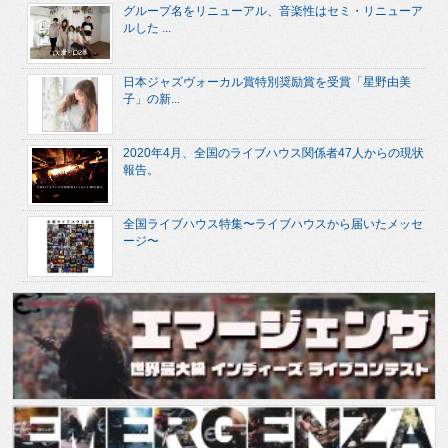
グループ名をリニューアル、音楽性はセミ・リニューア
ルした ...
日本ジャズヴォーカル賞特別奨励賞を受賞「星野由美
子」の新...
2020年4月、全国のライブハウス関係者47人からの現状
報告。
全国ライブハウス特集〜ライブハウスから届いたメッセ
ージ〜