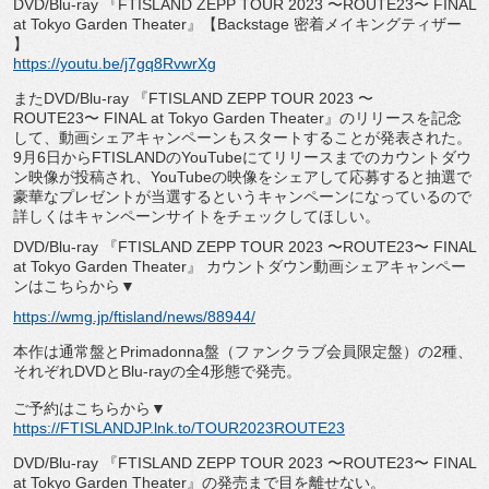
DVD/Blu-ray
『
FTISLAND ZEPP TOUR 2023
〜
ROUTE23
〜
FINAL
at Tokyo Garden Theater
』【
Backstage
密着メイキングティザー
】
https://youtu.be/j7gq8RvwrXg
また
DVD/Blu-ray
『
FTISLAND ZEPP TOUR 2023
〜
ROUTE23
〜
FINAL at Tokyo Garden Theater
』のリリースを記念
して、
動画シェアキャンペーンもスタートすることが発表された。
9
月
6
日から
FTISLAND
の
YouTube
にてリリースまで
のカウントダウ
ン映像が投稿され、
YouTube
の映像をシェア
して応募すると抽選で
豪華なプレゼントが当選するというキャンペ
ーンになっているので
詳しくはキャンペーンサイトをチェックして
ほしい。
DVD/Blu-ray 『
FTISLAND ZEPP TOUR 2023
〜
ROUTE23
〜
FINAL
at Tokyo Garden Theater
』 カウントダウン動画シェアキャンペー
ンはこちらから▼
https://wmg.jp/ftisland/news/
88944/
本作は通常盤と
Primadonna
盤（
ファンクラブ会員限定盤）の
2
種、
それぞれ
DVD
と
Blu-
ray
の全
4
形態で発売。
ご予約はこちらから▼
https://FTISLANDJP.lnk.to/
TOUR2023ROUTE23
DVD/Blu-ray
『
FTISLAND ZEPP TOUR 2023
〜
ROUTE23
〜
FINAL
at Tokyo Garden Theater
』の発売まで目を離せない。