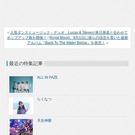
«
人気ダンスミュージック・デュオ、Lucas & Steveが来日発表と合わせて
ポップアップ展を開催！
|
Royal Blood、9月1日に彼らの信念を貫いた最新
アルバム『Back To The Water Below』を発売！
»
最近の特集記事
ALL iN FAZE
らくなつ
天女神樂