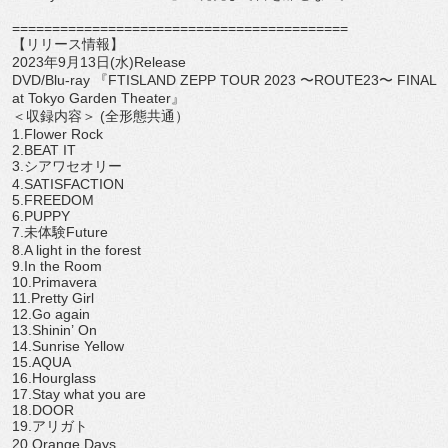
==============================
============
【リリース情報】
2023
年
9
月
13
日
(
水
)Release
DVD/Blu-ray
『
FTISLAND ZEPP TOUR 2023
〜
ROUTE23
〜
FINAL
at Tokyo Garden Theater
』
＜収録内容＞
(
全形態共通）
1.Flower Rock
2.BEAT IT
3.
シアワセオリー
4.SATISFACTION
5.FREEDOM
6.PUPPY
7.
未体験
Future
8.A light in the forest
9.In the Room
10.Primavera
11.Pretty Girl
12.Go again
13.Shinin
’
On
14.Sunrise Yellow
15.AQUA
16.Hourglass
17.Stay what you are
18.DOOR
19.
アリガト
20.Orange Days