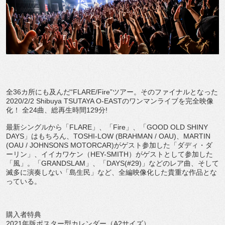
全36カ所にも及んだ“FLARE/Fire”ツアー。そのファイナルとなった
2020/2/2 Shibuya TSUTAYA O-EASTのワンマンライブを完全映像
化！ 全24曲、総再生時間129分!
最新シングルから「FLARE」、「Fire」、「GOOD OLD SHINY
DAYS」はもちろん、TOSHI-LOW (BRAHMAN / OAU)、MARTIN
(OAU / JOHNSONS MOTORCAR)がゲスト参加した「ダディ・ダ
ーリン」、イイカワケン（HEY-SMITH）がゲストとして参加した
「風」。「GRANDSLAM」、「DAYS(#29)」などのレア曲、そして
滅多に演奏しない「島生民」など、全編映像化した貴重な作品とな
っている。
購入者特典
2021年版ポスター型カレンダー（A2サイズ）