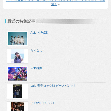
リリース決定！ リリースに合わせて“CDショップに行こう”キャンペーン実
施！
»
最近の特集記事
ALL iN FAZE
らくなつ
天女神樂
Lala 青春ロック!３ピースバンド!!
PURPLE BUBBLE