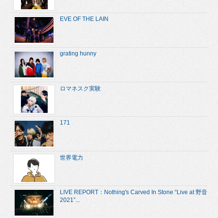
EVE OF THE LAIN
grating hunny
ロマネスク実験
171
世界電力
LIVE REPORT：Nothing's Carved In Stone “Live at 野音
2021”...