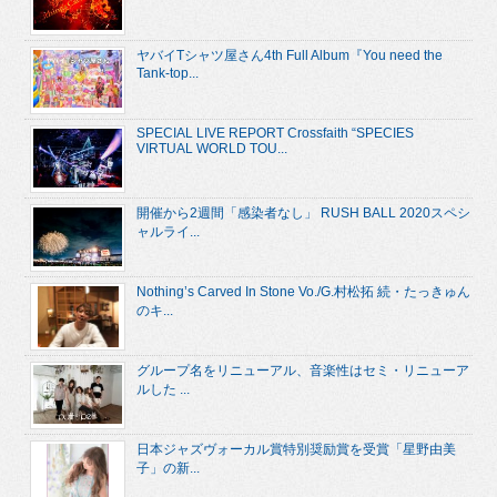
ヤバイTシャツ屋さん4th Full Album『You need the
Tank-top...
SPECIAL LIVE REPORT Crossfaith “SPECIES
VIRTUAL WORLD TOU...
開催から2週間「感染者なし」 RUSH BALL 2020スペシ
ャルライ...
Nothing’s Carved In Stone Vo./G.村松拓 続・たっきゅん
のキ...
グループ名をリニューアル、音楽性はセミ・リニューア
ルした ...
日本ジャズヴォーカル賞特別奨励賞を受賞「星野由美
子」の新...