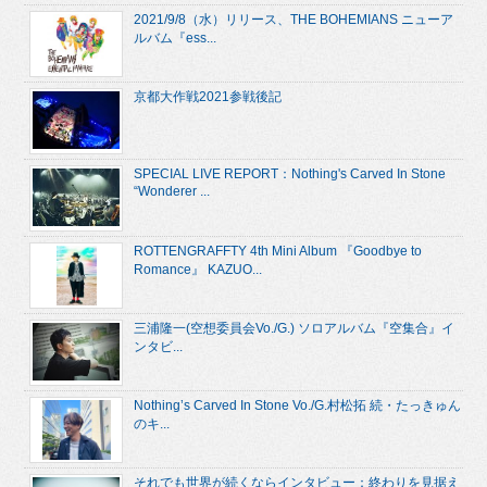
2021/9/8（水）リリース、THE BOHEMIANS ニューア
ルバム『ess...
京都大作戦2021参戦後記
SPECIAL LIVE REPORT：Nothing's Carved In Stone
“Wonderer ...
ROTTENGRAFFTY 4th Mini Album 『Goodbye to
Romance』 KAZUO...
三浦隆一(空想委員会Vo./G.) ソロアルバム『空集合』イ
ンタビ...
Nothing’s Carved In Stone Vo./G.村松拓 続・たっきゅん
のキ...
それでも世界が続くならインタビュー：終わりを見据え