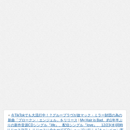
«
今TikTokでも大流行中！？グループラヴが故マック・ミラー財団の為の
新曲「ブロークン・エンジェル」をリリース
|
My Hair is Bad、約1年半ぶ
りの新作音源CDシングル『life』、配信シングル『love』、 12/23(水)同時