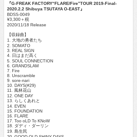
『G-FREAK FACTORY“FLARE/Fire”TOUR 2019-Final-
2020.2.2 Shibuya TSUTAYA O-EAST』
BDSS-0049
¥3,300＋税
2020/11/18 Release
【収録曲】
1. 大地の勇者たち
2. SOMATO
3. REAL SIGN
4. 日はまだ高く
5. SOUL CONNECTION
6. GRANDSLAM
7. Fire
8. Unscramble
9. sore-nari
10. DAYS(#29)
11. 風林花山
12. ONE DAY
13. らしくあれと
14. EVEN
15. FOUNDATION
16. FLARE
17. Too oLD To KNoW
18. ダディ・ダーリン
19. 島生民
20. GOOD OLD SHINY DAYS