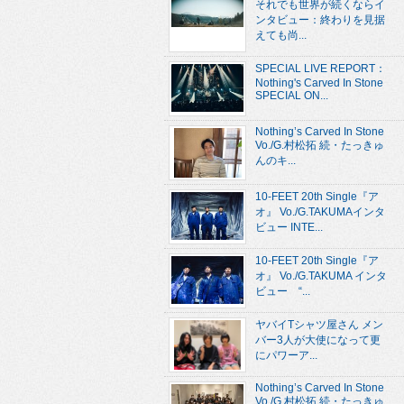
それでも世界が続くならイ
ンタビュー：終わりを見据
えても尚...
SPECIAL LIVE REPORT：
Nothing's Carved In Stone
SPECIAL ON...
Nothing’s Carved In Stone
Vo./G.村松拓 続・たっきゅ
んのキ...
10-FEET 20th Single『ア
オ』 Vo./G.TAKUMAインタ
ビュー INTE...
10-FEET 20th Single『ア
オ』 Vo./G.TAKUMA インタ
ビュー “...
ヤバイTシャツ屋さん メン
バー3人が大使になって更
にパワーア...
Nothing’s Carved In Stone
Vo./G.村松拓 続・たっきゅ