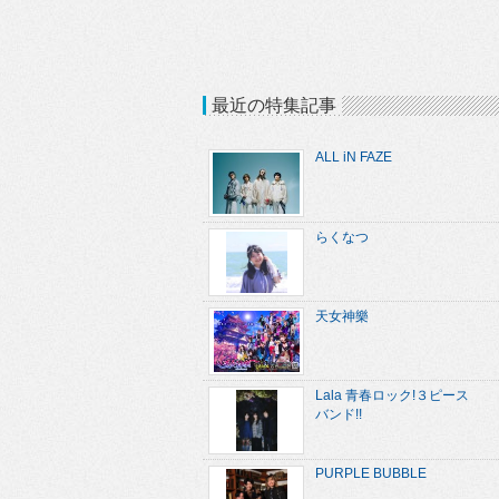
最近の特集記事
ALL iN FAZE
らくなつ
天女神樂
Lala 青春ロック!３ピース
バンド!!
PURPLE BUBBLE