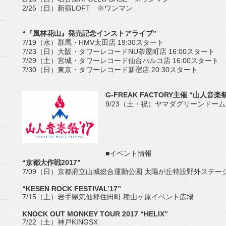
2/25（日）新宿LOFT ※ワンマン
“『風林花山』発売記念インストアライブ”
7/19（水）群馬・HMV太田店 19:30スタート
7/23（日）大阪・タワーレコードNU茶屋町店 16:00スタート
7/29（土）宮城・タワーレコード仙台パルコ店 16:00スタート
7/30（日）東京・タワーレコード新宿店 20:30スタート
G-FREAK FACTORY主催 “山人音楽祭
9/23（土・祝）ヤマダグリーンドー
■イベント情報
“京都大作戦2017”
7/09（日）京都府立山城総合運動公園 太陽が丘特設野外ステー
“KESEN ROCK FESTIVAL’17”
7/15（土）岩手県気仙郡住田町 種山ヶ原イベント広場
KNOCK OUT MONKEY TOUR 2017 “HELIX”
7/22（土）神戸KINGSX