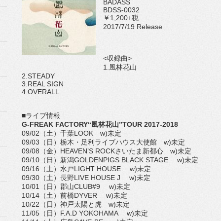
BADASS
BDSS-0032
￥1,200+税
2017/7/19 Release
<収録曲>
1.風林花山
2.STEADY
3.REAL SIGN
4.OVERALL
■ライブ情報
G-FREAK FACTORY“風林花山”TOUR 2017-2018
09/02（土）千葉LOOK w)未定
09/03（日）栃木・足利ライブハウス大使館 w)未定
09/08（金）HEAVEN’S ROCKさいたま新都心 w)未定
09/10（日）新潟GOLDENPIGS BLACK STAGE w)未定
09/16（土）水戸LIGHT HOUSE w)未定
09/30（土）長野LIVE HOUSE J w)未定
10/01（日）郡山CLUB#9 w)未定
10/14（土）前橋DYVER w)未定
10/22（日）神戸太陽と虎 w)未定
11/05（日）F.A.D YOKOHAMA w)未定