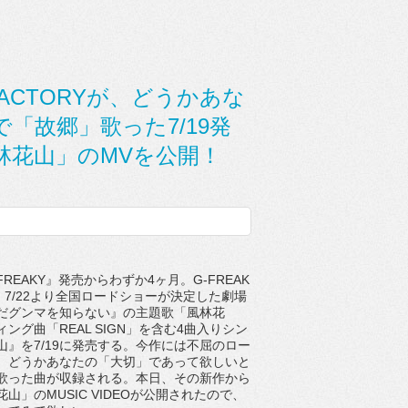
FACTORYが、どうかあな
「故郷」歌った7/19発
林花山」のMVを公開！
EAKY』発売からわずか4ヶ月。G-FREAK
が、7/22より全国ロードショーが決定した劇場
だグンマを知らない』の主題歌「風林花
ング曲「REAL SIGN」を含む4曲入りシン
山』を7/19に発売する。今作には不屈のロー
、どうかあなたの「大切」であって欲しいと
歌った曲が収録される。本日、その新作から
山」のMUSIC VIDEOが公開されたので、