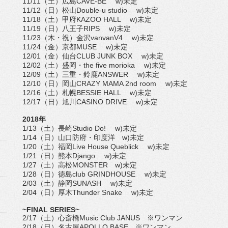
11/11（土）広島CAVE-BE w)未定
11/12（日）松山Double-u studio w)未定
11/18（土）甲府KAZOO HALL w)未定
11/19（日）八王子RIPS w)未定
11/23（木・祝）金沢vanvanV4 w)未定
11/24（金）京都MUSE w)未定
12/01（金）仙台CLUB JUNK BOX w)未定
12/02（土）盛岡・the five morioka w)未定
12/09（土）三重・鈴鹿ANSWER w)未定
12/10（日）岡山CRAZY MAMA 2nd room w)未定
12/16（土）札幌BESSIE HALL w)未定
12/17（日）旭川CASINO DRIVE w)未定
2018年
1/13（土）長崎Studio Do! w)未定
1/14（日）山口防府・印度洋 w)未定
1/20（土）福岡Live House Queblick w)未定
1/21（日）熊本Django w)未定
1/27（土）高松MONSTER w)未定
1/28（日）徳島club GRINDHOUSE w)未定
2/03（土）静岡SUNASH w)未定
2/04（日）厚木Thunder Snake w)未定
~FINAL SERIES~
2/17（土）心斎橋Music Club JANUS ※ワンマン
2/18（日）名古屋APOLLO BASE ※ワンマン