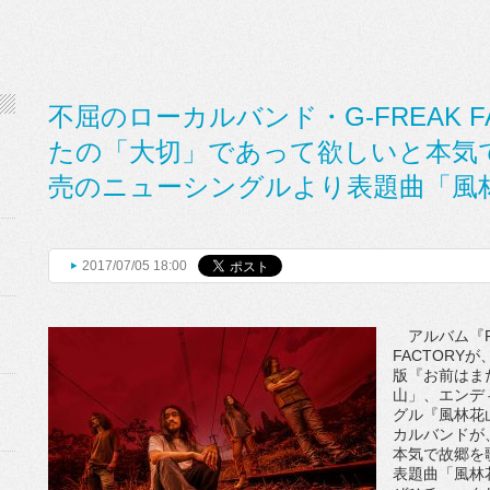
不屈のローカルバンド・G-FREAK 
たの「大切」であって欲しいと本気で
売のニューシングルより表題曲「風
2017/07/05 18:00
アルバム『FR
FACTORY
版『お前はま
山」、エンディ
グル『風林花
カルバンドが
本気で故郷を
表題曲「風林花