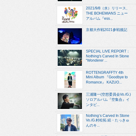
2021/9/8（水）リリース、
THE BOHEMIANS ニュー
アルバム『ess...
京都大作戦2021参戦後記
SPECIAL LIVE REPORT：
Nothing's Carved In Stone
“Wonderer ...
ROTTENGRAFFTY 4th
Mini Album 『Goodbye to
Romance』 KAZUO...
三浦隆一(空想委員会Vo./G.)
ソロアルバム『空集合』イ
ンタビ...
Nothing’s Carved In Stone
Vo./G.村松拓 続・たっきゅ
んのキ...