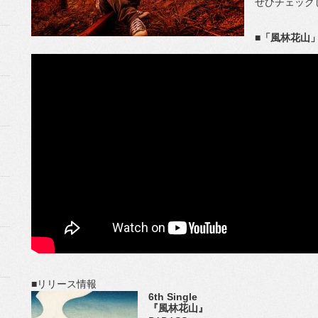
ぜひチェック
■「風林花山」
■リリース情報
6th Single
『風林花山』