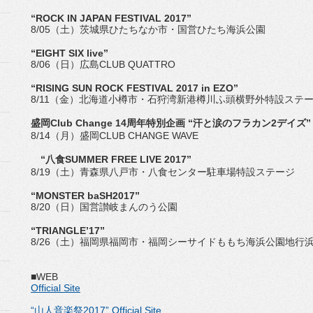
“ROCK IN JAPAN FESTIVAL 2017”
8/05（土）茨城県ひたちなか市・国営ひたち海浜公園
“EIGHT SIX live”
8/06（日）広島CLUB QUATTRO
“RISING SUN ROCK FESTIVAL 2017 in EZO”
8/11（金）北海道小樽市・石狩湾新港樽川ふ頭横野外特設ステ
盛岡Club Change 14周年特別企画 “汗と涙のフラカン2デイズ”
8/14（月）盛岡CLUB CHANGE WAVE
“八食SUMMER FREE LIVE 2017”
8/19（土）青森県八戸市・八食センター駐車場特設ステージ
“MONSTER baSH2017”
8/20（日）国営讃岐まんのう公園
“TRIANGLE’17”
8/26（土）福岡県福岡市・福岡シーサイドももち海浜公園地行
■WEB
Official Site
“山人音楽祭2017” Official Site