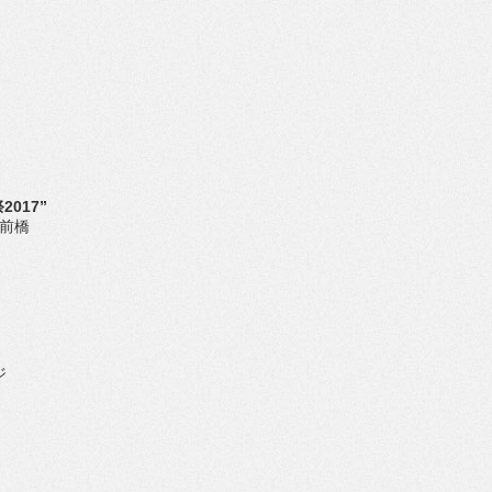
2017”
ム前橋
ジ