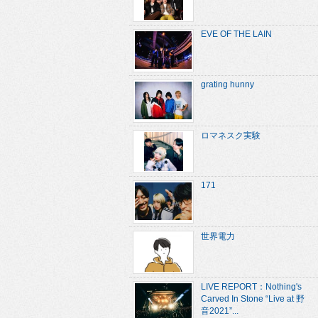
EVE OF THE LAIN
grating hunny
ロマネスク実験
171
世界電力
LIVE REPORT：Nothing's
Carved In Stone “Live at 野
音2021”...