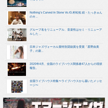
Nothing’s Carved In Stone Vo./G.村松拓 続・たっきゅん
のキ...
グループ名をリニューアル、音楽性はセミ・リニューア
ルした ...
日本ジャズヴォーカル賞特別奨励賞を受賞「星野由美
子」の新...
2020年4月、全国のライブハウス関係者47人からの現状
報告。
全国ライブハウス特集〜ライブハウスから届いたメッセ
ージ〜