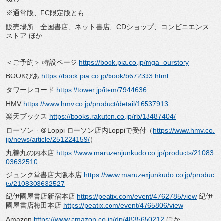
※通常版、FC限定版とも
販売場所：全国書店、ネット書店、CDショップ、
コンビニエンス
ストア ほか
＜ご予約＞ 特設ページ
https://book.pia.co.jp/mga_
ourstory
BOOKぴあ
https://book.pia.co.jp/book/
b672333.html
タワーレコード
https://tower.jp/item/7944636
HMV
https://www.hmv.co.jp/product/
detail/16537913
楽天ブックス
https://books.rakuten.co.jp/
rb/18487404/
ローソン・＠Loppi ローソン店内Loppiで受付（
https://www.
hmv.co.
jp/news/article/
251224159/
）
丸善丸の内本店
https://www.maruzenjunkudo.co.
jp/products/21083
03632510
ジュンク堂書店大阪本店
https://www.maruzenjunkudo.co.
jp/produc
ts/2108303632527
紀伊國屋書店新宿本店
https://peatix.com/event/
4762785/view
紀伊
國屋書店梅田本店
https://peatix.com/event/
4765806/view
Amazon
https://www.amazon.co.jp/dp/
4835650212
ほか