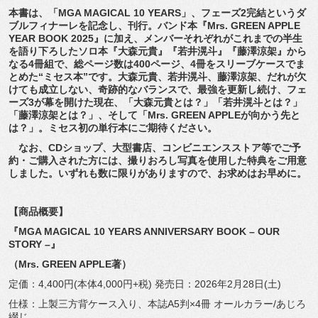
本書は、「MGA MAGICAL 10 YEARS」、フェーズ2完結というダ
ブルフィナーレを記念し、
刊行。バンド本『Mrs. GREEN APPLE
YEAR BOOK 2025』に加え、
メンバーそれぞれがこれまでの半生
を語り下ろしたソロ本『
大森元貴』『若井滉斗』『藤澤涼架』から
なる4冊組で、
総ページ数は400ページ、4冊をスリーブケースでま
とめた“
ミセス本”です。大森元貴、若井滉斗、藤澤涼架、
だれが欠
けても成立しない、奇跡的なバランスで、
最強を更新し続け、フェ
ーズ3が幕を開けた現在、「
大森元貴とは？」「若井滉斗とは？」
「藤澤涼架とは？」、
そして「Mrs. GREEN APPLEが向かう先と
は？」。
ミセス初の単行本にご期待ください。
なお、CDショップ、大型書店、
コンビニエンスストア等でご予
約・ご購入された方には、
撮りおろし写真を使用した特典をご用意
しました。
いずれも数に限りがありますので、お求めはお早めに。
【商品概要】
『MGA MAGICAL 10 YEARS ANNIVERSARY BOOK – OUR
STORY –』
（Mrs. GREEN APPLE著）
定価：4,400円(本体4,000円+税) 発売日：2026年2月28日(土)
仕様：上製三方背ケース入り、本誌A5判×4冊 オールカラー/あじろ
綴じ