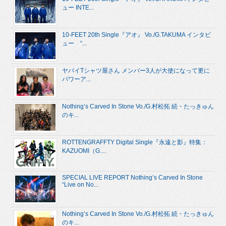
ュー INTE...
10-FEET 20th Single『アオ』 Vo./G.TAKUMA インタビ
ュー “...
ヤバイTシャツ屋さん メンバー3人が大使になって更に
パワーア...
Nothing’s Carved In Stone Vo./G.村松拓 続・たっきゅん
のキ...
ROTTENGRAFFTY Digital Single『永遠と影』特集：
KAZUOMI（G....
SPECIAL LIVE REPORT Nothing’s Carved In Stone
“Live on No...
Nothing’s Carved In Stone Vo./G.村松拓 続・たっきゅん
のキ...