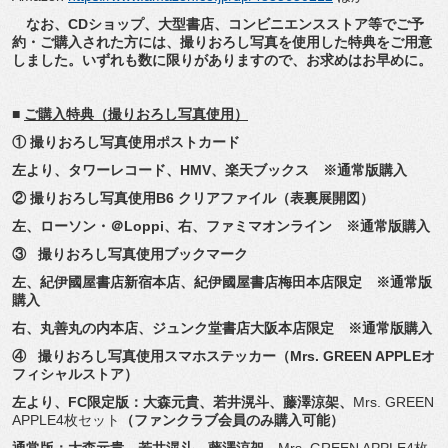
なお、CDショップ、大型書店、
コンビニエンスストア等でご予
約・ご購入された方には、
撮りおろし写真を使用した特典をご用意
しました。
いずれも数に限りがありますので、お求めはお早めに。
■
ご購入特典（撮りおろし写真使用）
① 撮りおろし写真使用ポストカード
左より、タワーレコード、HMV、楽天ブックス ※通常版購入
② 撮りおろし写真使用B6 クリアファイル（表裏展開図）
左、ローソン・＠Loppi、右、ファミマオンライン ※通常版購入
③ 撮りおろし写真使用ブックマーク
左、紀伊國屋書店新宿本店、紀伊國屋書店梅田本店限定 ※通常版
購入
右、丸善丸の内本店、ジュンク堂書店大阪本店限定 ※通常版購入
④ 撮りおろし写真使用スマホステッカー（Mrs. GREEN APPLEオ
フィシャルストア）
左より、FC限定版：大森元貴、若井滉斗、藤澤涼架、
Mrs. GREEN
APPLE4枚セット
（ファンクラブ会員のみ購入可能）