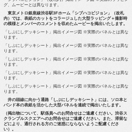
グ、ムービーとは異なります。
東京メトロ銀座線渋谷駅3Fホーム「シブハコビジョン」（
改札
内）では、表紙のカットをコラージュした大型ラッピング＋
撮影時
の模様とメンバーのコメントを収めたムービーを掲出いたし
ます。
「しぶにしデッキシート」掲出イメージ図 ※実際のパネルとは異な
ります。
「しぶにしデッキシート」掲出イメージ図 ※実際のパネルとは異な
ります。
「しぶにしデッキシート」掲出イメージ図 ※実際のパネルとは異な
ります。
「しぶにしデッキシート」掲出イメージ図 ※実際のパネルとは異な
ります。
「しぶにしデッキシート」掲出イメージ図 ※実際のパネルとは異な
ります。
井の頭線に向かう通路「しぶにしデッキシート」には、
ソロ本と
バンド本の表紙を活かした大型パネルを連続で掲出いたし
ます。
（掲出物について、駅係員へのお問合せはご遠慮ください。
渋谷ス
クランブルスクエアへのお問合せはご遠慮ください。また、
滞留な
どにより、
通行される方のご迷惑にならないようご配慮くださ
い）。