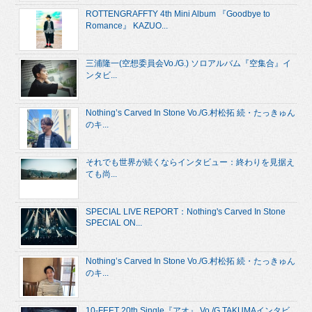
ROTTENGRAFFTY 4th Mini Album 『Goodbye to
Romance』 KAZUO...
三浦隆一(空想委員会Vo./G.) ソロアルバム『空集合』イ
ンタビ...
Nothing’s Carved In Stone Vo./G.村松拓 続・たっきゅん
のキ...
それでも世界が続くならインタビュー：終わりを見据え
ても尚...
SPECIAL LIVE REPORT：Nothing's Carved In Stone
SPECIAL ON...
Nothing’s Carved In Stone Vo./G.村松拓 続・たっきゅん
のキ...
10-FEET 20th Single『アオ』 Vo./G.TAKUMAインタビ