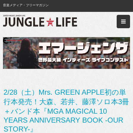
音楽メディア・フリーマガジン
2/28（土）Mrs. GREEN APPLE初の単
行本発売！大森、若井、藤澤ソロ本3冊
＋バンド本『MGA MAGICAL 10
YEARS ANNIVERSARY BOOK -OUR
STORY-』