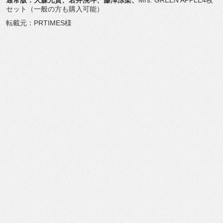
通常版：大森元貴、若井滉斗、藤澤涼架、
Mrs. GREEN APPLE4枚
セット（一般の方も購入可能）
転載元：PRTIMES様