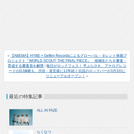
«
【ABEMA】HYBE × Geffen Recordsによるグローバル・タレント発掘プ
ロジェクト『WORLD SCOUT: THE FINAL PIECE』 候補生たちを審査・
育成する審査員を解禁
|
毎日がロックフェス！ 手ぶらＯＫ、アナログレコ
ードのDJ体験も。渋谷・道玄坂に12年続く伝説のロックバーが3月3日に
リニューアルオープン！
»
最近の特集記事
ALL iN FAZE
らくなつ