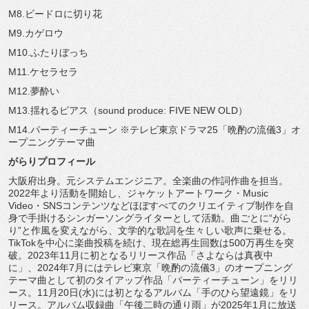
M8.ビードロに切り花
M9.カゲロウ
M10.ふたりぼっち
M11.ケセラセラ
M12.夢酔い
M13.揺れるピアス（sound produce: FIVE NEW OLD）
M14.パーティーチューン ※テレビ東京ドラマ25「晩酌の流儀3」オ
ープニングテーマ曲
がらりプロフィール
大阪府出身。元システムエンジニア。全楽曲の作詞作曲を担当。
2022年より活動を開始し、ジャケットアートワーク・Music
Video・SNSコンテンツなどほぼすべてのクリエイティブ制作を自
身で手掛けるシンガーソングライターとして活動。曲ごとに“がら
り”と作風を変えながら、文学的な歌詞を生々しい歌声に乗せる。
TikTokを中心に楽曲投稿を続け、現在総再生回数は500万再生を突
破。2023年11月に初となるリリース作品「さよならは真夜中
に」、2024年7月にはテレビ東京「晩酌の流儀3」のオープニング
テーマ曲として初のタイアップ作品「パーティーチューン」をリリ
ース。11月20日(水)には初となるアルバム「手のひら望遠鏡」をリ
リース。アルバム収録曲「午後二時の通り雨」が2025年1月に放送