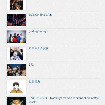
EVE OF THE LAIN
grating hunny
ロマネスク実験
171
世界電力
LIVE REPORT：Nothing's Carved In Stone “Live at 野音
2021”...