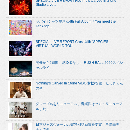
SPECIAL LIVE REPORT Nothing's Carved In Stone
Studio Live...
ヤバイTシャツ屋さん4th Full Album『You need the
Tank-top...
SPECIAL LIVE REPORT Crossfaith “SPECIES
VIRTUAL WORLD TOU...
開催から2週間「感染者なし」 RUSH BALL 2020スペシ
ャルライ...
Nothing’s Carved In Stone Vo./G.村松拓 続・たっきゅん
のキ...
グループ名をリニューアル、音楽性はセミ・リニューア
ルした ...
日本ジャズヴォーカル賞特別奨励賞を受賞「星野由美
子」の新...