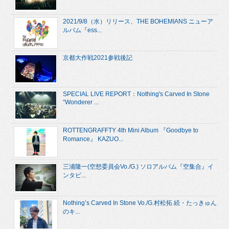
2021/9/8（水）リリース、THE BOHEMIANS ニューア
ルバム『ess...
京都大作戦2021参戦後記
SPECIAL LIVE REPORT：Nothing's Carved In Stone
“Wonderer ...
ROTTENGRAFFTY 4th Mini Album 『Goodbye to
Romance』 KAZUO...
三浦隆一(空想委員会Vo./G.) ソロアルバム『空集合』イ
ンタビ...
Nothing’s Carved In Stone Vo./G.村松拓 続・たっきゅん
のキ...