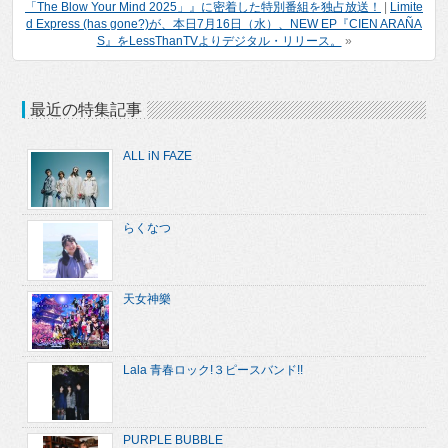
「The Blow Your Mind 2025」』に密着した特別番組を独占放送！
|
Limite
d Express (has gone?)が、本日7月16日（水）、NEW EP『CIEN ARAÑA
S』をLessThanTVよりデジタル・リリース。
»
最近の特集記事
ALL iN FAZE
らくなつ
天女神樂
Lala 青春ロック!３ピースバンド!!
PURPLE BUBBLE