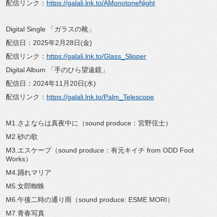
配信リンク：
https://galali.lnk.to/AMonotoneNight
Digital Single 「ガラスの靴」
配信日：2025年2月28日(金)
配信リンク：
https://galali.lnk.to/Glass_Slipper
Digital Album 「手のひら望遠鏡」
配信日：2024年11月20日(水)
配信リンク：
https://galali.lnk.to/Palm_Telescope
M1.さよならは真夜中に（sound produce：宮野弦士）
M2.砂の歌
M3.エスケープ（sound produce：有元キイチ from ODD Foot
Works）
M4.踊れマリア
M5.女郎蜘蛛
M6.午後二時の通り雨（sound produce: ESME MORI）
M7.青春写真