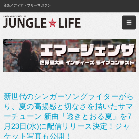
音楽メディア・フリーマガジン
新世代のシンガーソングライターがら
り、夏の高揚感と切なさを描いたサマ
ーチューン 新曲「透きとおる夏」を7
月23日(水)に配信リリース決定！ジャ
ケット写真も公開！