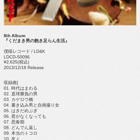
8th Album
『くだまき男の飽き足らん生活』
僕様レコード / LD&K
LDCD-50096
¥2,625(税込)
2013/12/18 Release
収録曲]
01. 時代はまわる
02. 直球勝負の男
03. カゲロウ橋
04. 書き込み男と自画撮り女
05. はきだめぶぎ
06. 君がなくなっても
07. 思春期
08. どんでん返し
09. 本当のトコロ
10. 友よ