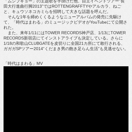
「ムシブギョー」の主題歌を手掛けた他、自主イベントツアー“長
田大行進曲行脚2013”ではROTTENGRAFFTYやアルカラ、ねご
と、キュウソネコカミらを招聘して大きな話題を呼んだ。
そんな1年を締めくくるようなニューアルバムの発売に先駆け
て、「時代はまわる」のミュージックビデオがYouTubeにて公開さ
れた。
また、来年1/11にはTOWER RECORDS神戸店、1/13にTOWER
RECORDS新宿店にてインストアライブも決定している。さらに
1/18の和歌山CLUBGATEを皮切りに全国21カ所にて敢行される、
ガガガSPツアー2014“くだまき男の飽き足らん生活”も見逃せない。
「時代はまわる」MV