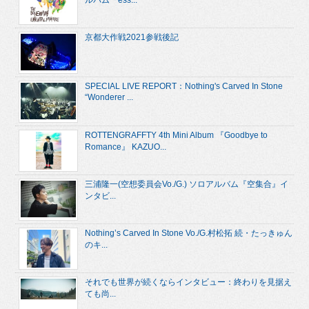
京都大作戦2021参戦後記
SPECIAL LIVE REPORT：Nothing's Carved In Stone
“Wonderer ...
ROTTENGRAFFTY 4th Mini Album 『Goodbye to
Romance』 KAZUO...
三浦隆一(空想委員会Vo./G.) ソロアルバム『空集合』イ
ンタビ...
Nothing’s Carved In Stone Vo./G.村松拓 続・たっきゅん
のキ...
それでも世界が続くならインタビュー：終わりを見据え
ても尚...