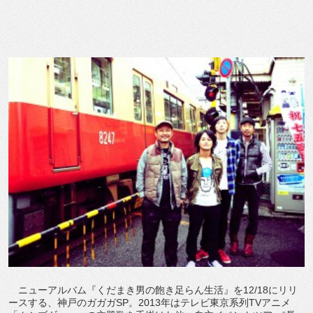
ニューアルバム『くだまき男の飽き足らん生活』を12/18にリリ
ースする、神戸のガガガSP。2013年はテレビ東京系列TVアニメ