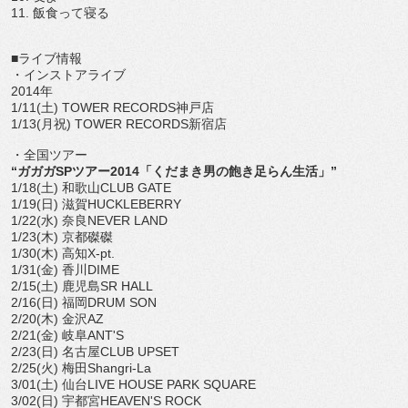
11. 飯食って寝る
■ライブ情報
・インストアライブ
2014年
1/11(土) TOWER RECORDS神戸店
1/13(月祝) TOWER RECORDS新宿店
・全国ツアー
“ガガガSPツアー2014「くだまき男の飽き足らん生活」”
1/18(土) 和歌山CLUB GATE
1/19(日) 滋賀HUCKLEBERRY
1/22(水) 奈良NEVER LAND
1/23(木) 京都磔磔
1/30(木) 高知X-pt.
1/31(金) 香川DIME
2/15(土) 鹿児島SR HALL
2/16(日) 福岡DRUM SON
2/20(木) 金沢AZ
2/21(金) 岐阜ANT'S
2/23(日) 名古屋CLUB UPSET
2/25(火) 梅田Shangri-La
3/01(土) 仙台LIVE HOUSE PARK SQUARE
3/02(日) 宇都宮HEAVEN'S ROCK