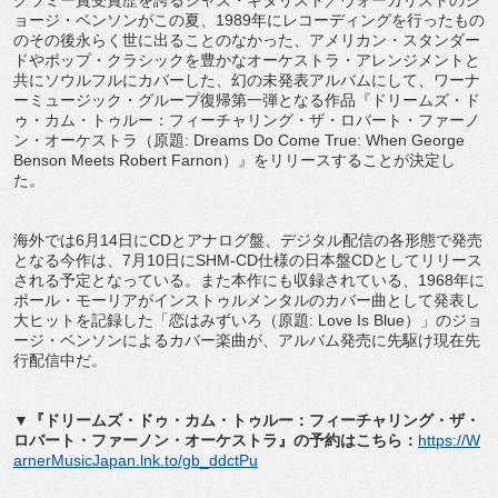
グラミー賞受賞歴を誇るジャズ・ギタリスト／ヴォーカリストのジ
ョージ・ベンソンがこの夏、1989年にレコーディングを行ったもの
のその後永らく世に出ることのなかった、アメリカン・スタンダー
ドやポップ・クラシックを豊かなオーケストラ・アレンジメントと
共にソウルフルにカバーした、幻の未発表アルバムにして、ワーナ
ーミュージック・グループ復帰第一弾となる作品『ドリームズ・ド
ゥ・カム・トゥルー：フィーチャリング・ザ・ロバート・ファーノ
ン・オーケストラ（原題: Dreams Do Come True: When George
Benson Meets Robert Farnon）』をリリースすることが決定し
た。
海外では6月14日にCDとアナログ盤、デジタル配信の各形態で発売
となる今作は、7月10日にSHM-CD仕様の日本盤CDとしてリリース
される予定となっている。また本作にも収録されている、1968年に
ポール・モーリアがインストゥルメンタルのカバー曲として発表し
大ヒットを記録した「恋はみずいろ（原題: Love Is Blue）」のジョ
ージ・ベンソンによるカバー楽曲が、アルバム発売に先駆け現在先
行配信中だ。
▼『ドリームズ・ドゥ・カム・トゥルー：フィーチャリング・ザ・
ロバート・ファーノン・オーケストラ』の予約はこちら：
https://W
arnerMusicJapan.lnk.to/gb_ddctPu