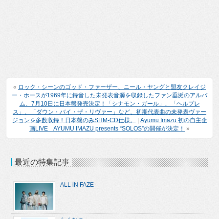
«
ロック・シーンのゴッド・ファーザー、ニール・ヤングと盟友クレイジ
ー・ホースが1969年に録音した未発表音源を収録したファン垂涎のアルバ
ム、7月10日に日本盤発売決定！「シナモン・ガール」、「ヘルプレ
ス」、「ダウン・バイ・ザ・リヴァー」など、初期代表曲の未発表ヴァー
ジョンを多数収録！日本盤のみSHM-CD仕様。
|
Ayumu Imazu 初の自主企
画LIVE AYUMU IMAZU presents “SOLOS”の開催が決定！
»
最近の特集記事
ALL iN FAZE