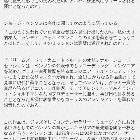
遂に正式な形でこの失われた幻のアルバムが正式にリリースされる
運びとなったのだ。
ジョージ・ベンソンは今作に関して次のように語っている。
「この長く失われていた貴重な音源を見つけ出したのち、私の天才
的友人、ランディ・ウォルドマンに、この音源を蘇らせてもらうこ
とにした。そして、そのミッションは完璧に遂行されたのだ」。
『ドリームズ・ドゥ・カム・トゥルー』のオリジナル・レコード・
セッションは、ベンソンの代表作でもレコーディング・エンジニア
を務めたグラミー賞受賞歴を誇るエンジニア、アル・シュミットの
手により新たなリマスターが施され、全11曲からなる作品集として
見事に現代に蘇ることとなった。そしてベンソンは、グラミー賞受
賞歴を誇るピアニスト、作曲家、そしてアレンジャーであるランデ
ィ・ウォルドマンを共同プロデューサーに迎え、再び日の目を見る
こととなった音源に表情豊かなコーラスのアレンジメントを重ねて
録音したのである。
この作品は、ジャズそしてコンテンポラリー・ミュージックにおけ
る巨匠としてのベンソンの輝かしいキャリアの最先端を飾る一枚と
なるだろう。ベンソンは、1976年から1993年にかけてのワーナ
ー・レコード在籍期間中に『ブリージン』を含む12枚のスタジオ・