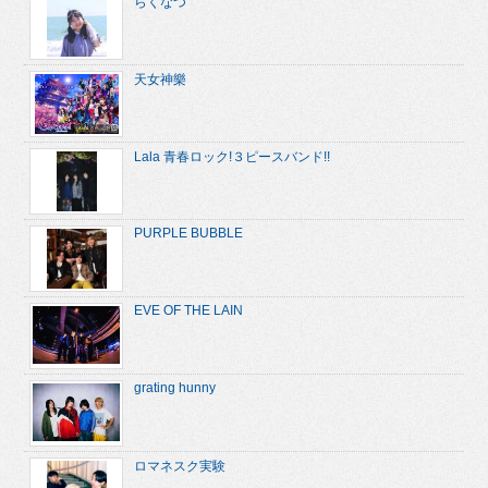
らくなつ
天女神樂
Lala 青春ロック!３ピースバンド!!
PURPLE BUBBLE
EVE OF THE LAIN
grating hunny
ロマネスク実験