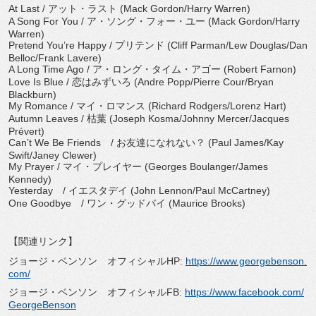
At Last / アット・ラスト (Mack Gordon/Harry Warren)
A Song For You / ア・ソング・フォー・ユー (Mack Gordon/Harry
Warren)
Pretend You’re Happy / プリテンド (Cliff Parman/Lew Douglas/Dan
Belloc/Frank Lavere)
A Long Time Ago / ア・ロング・タイム・アゴー (Robert Farnon)
Love Is Blue / 恋はみずいろ (Andre Popp/Pierre Cour/Bryan
Blackburn)
My Romance / マイ・ロマンス (Richard Rodgers/Lorenz Hart)
Autumn Leaves / 枯葉 (Joseph Kosma/Johnny Mercer/Jacques
Prévert)
Can’t We Be Friends / お友達になれない？ (Paul James/Kay
Swift/Janey Clewer)
My Prayer / マイ・プレイヤー (Georges Boulanger/James
Kennedy)
Yesterday / イエスタデイ (John Lennon/Paul McCartney)
One Goodbye / ワン・グッドバイ (Maurice Brooks)
【関連リンク】
ジョージ・ベンソン オフィシャルHP:
https://www.georgebenson.
com/
ジョージ・ベンソン オフィシャルFB:
https://www.facebook.com/
GeorgeBenson