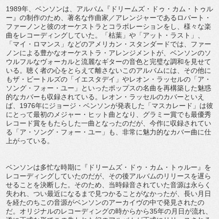
1989年、ベンソンは、アルバム『ドリームズ・ドゥ・カム・トゥル
ー』の制作のため、著名な作曲家／アレンジャーであるロバート・
ファーノンと彼のオーケストラとコラボレーションをし、様々な楽
曲をレコーディングしていた。「枯葉」や「アット・ラスト」、
「マイ・ロマンス」などのアメリカン・スタンダードでは、ファー
ノンによる豊かなオーケストラ・アレンジメントが、ベンソンのソ
ウルフルなヴォーカルと流麗なギターの音色と完璧な調和を見せて
いる。聴く者の心をとらえて離さないこのアルバムには、その他に
もザ・ビートルズの「イエスタデイ」やレオン・ラッセルの「ア・
ソング・フォー・ユー」といったポップスの名曲を再構築した魅惑
的なカバーも収録されている。レオン・ラッセルのカバーといえ
ば、1976年にジョージ・ベンソンが発表した「マスカレード」は彼
にとって最初のメジャー・ヒット曲となり、グラミー賞でも最優秀
レコード賞をもたらした一曲となったのだが、今作に収録されてい
る「ア・ソング・フォー・ユー」も、非常に魅力的なカバー曲に仕
上がっている。
ベンソンは多忙な時期に『ドリームズ・ドゥ・カム・トゥルー』を
レコーディングしていたのだが、その後アルバムのリリースを遅ら
せることを決断した。そのため、当時録音されていた音源は永らく
失われ、つい最近になるまで見つかることがなかったが、長い月日
を経たのちこの音源がベンソンのアーカイヴの中で発見されたの
だ。オリジナルのレコーディングの時からから35年の月日が流れ、