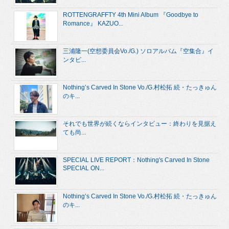
ROTTENGRAFFTY 4th Mini Album 『Goodbye to
Romance』 KAZUO...
三浦隆一(空想委員会Vo./G.) ソロアルバム『空集合』イ
ンタビ...
Nothing’s Carved In Stone Vo./G.村松拓 続・たっきゅん
のキ...
それでも世界が続くならインタビュー：終わりを見据え
ても尚...
SPECIAL LIVE REPORT：Nothing's Carved In Stone
SPECIAL ON...
Nothing’s Carved In Stone Vo./G.村松拓 続・たっきゅん
のキ...