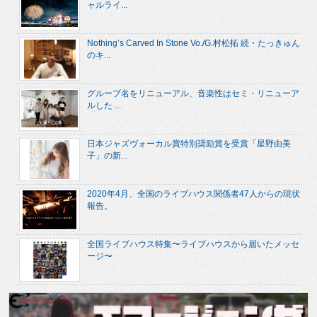
ャルライ...
Nothing’s Carved In Stone Vo./G.村松拓 続・たっきゅん
のキ...
グループ名をリニューアル、音楽性はセミ・リニューア
ルした ...
日本ジャズヴォーカル賞特別奨励賞を受賞「星野由美
子」の新...
2020年4月、全国のライブハウス関係者47人からの現状
報告。
全国ライブハウス特集〜ライブハウスから届いたメッセ
ージ〜