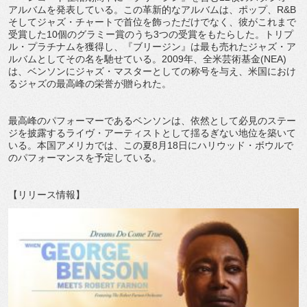
アルバムを発表している。この革新的なアルバムは、ポップ、R&B
そしてジャズ・チャートで首位を飾っただけでなく、彼がこれまで
受賞した10個のグラミー賞のうち3つの受賞をもたらした。トリプ
ル・プラチナムを獲得し、『ブリージン』は最も売れたジャズ・ア
ルバムとしてその名を馳せている。2009年、全米芸術基金(NEA)
は、ベンソンにジャズ・マスターとしての称号を与え、米国におけ
るジャズの最高峰の栄誉が贈られた。
最高峰のパフォーマーであるベンソンは、依然として必見のステー
ジを披露するライヴ・アーティストとして揺るぎない地位を築いて
いる。本国アメリカでは、この夏8月18日にハリウッド・ボウルで
のパフォーマンスを予定している。
【リリース情報】