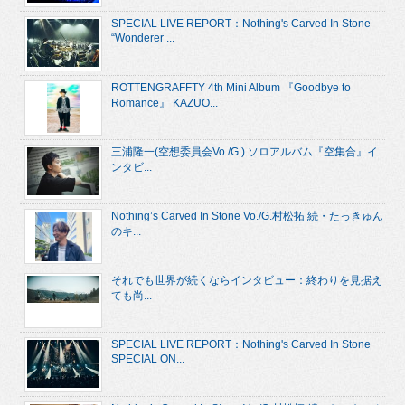
SPECIAL LIVE REPORT：Nothing's Carved In Stone
“Wonderer ...
ROTTENGRAFFTY 4th Mini Album 『Goodbye to
Romance』 KAZUO...
三浦隆一(空想委員会Vo./G.) ソロアルバム『空集合』イ
ンタビ...
Nothing’s Carved In Stone Vo./G.村松拓 続・たっきゅん
のキ...
それでも世界が続くならインタビュー：終わりを見据え
ても尚...
SPECIAL LIVE REPORT：Nothing's Carved In Stone
SPECIAL ON...