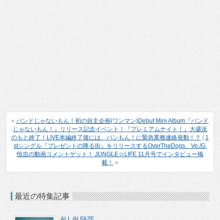
«
バンドじゃないもん！初の自主企画(ワンマン)Debut Mini Album『バンド
じゃないもん！』リリース記念イベント！『プレミアムナイト！』大盛況
のもと終了！LIVE本編終了後には、バンもん！に緊急業務連絡発動！？
|
1
stシングル『プレゼントの降る街』をリリースするOverTheDogs、Vo./G.
恒吉の動画コメントゲット！ JUNGLE☆LIFE 11月号でインタビュー掲
載！
»
最近の特集記事
ALL iN FAZE