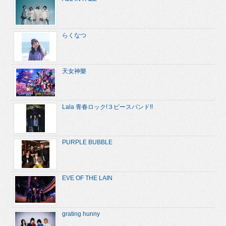
らくなつ
天女神樂
Lala 青春ロック!３ピースバンド!!
PURPLE BUBBLE
EVE OF THE LAIN
grating hunny