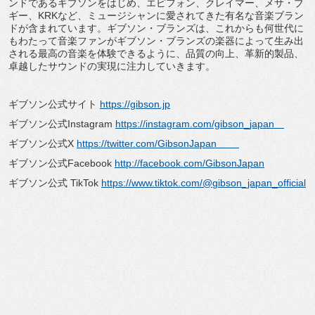
ンドであるギブソンをはじめ、
エピフォン、クレイマー、メサ・ブ
ギー、KRKなど、
ミュージシャンに愛されてきた有名な音楽ブラン
ドが含まれていま
す。ギブソン・ブランズは、
これからも何世代に
もわたって音楽ファンがギブソン・
ブランズの楽器によって生み出
される最高の音楽を体験できるよう
に、品質の向上、革新的製品、
卓越したサウンドの実現に注力していきます。
ギブソン公式サイト
https://gibson.jp
ギブソン公式Instagram
https://instagram.com/gibson_
japan
ギブソン公式X
https://twitter.com/
GibsonJapan
ギブソン公式Facebook
http://facebook.com/
GibsonJapan
ギブソン公式 TikTok
https://www.tiktok.com/@
gibson_japan_official