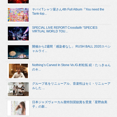
ヤバイTシャツ屋さん4th Full Album『You need the
Tank-top...
SPECIAL LIVE REPORT Crossfaith “SPECIES
VIRTUAL WORLD TOU...
開催から2週間「感染者なし」 RUSH BALL 2020スペシ
ャルライ...
Nothing’s Carved In Stone Vo./G.村松拓 続・たっきゅん
のキ...
グループ名をリニューアル、音楽性はセミ・リニューア
ルした ...
日本ジャズヴォーカル賞特別奨励賞を受賞「星野由美
子」の新...