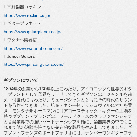
l 平野楽器ロッキン
https://www.rockin.co.jp/
l ギタープラネット
https://www.guitarplanet.co.
jp/
l ワタナベ楽器店
https://www.watanabe-mi.com/
l Junsei Guitars
https://www.junsei-guitars.
com/
ギブソンについて
1894年の創業から130年以上にわたり、
アイコニックな世界的ギタ
ーブランドとして業界をリードしてきた
ギブソンは、ジャンルを越
え、何世代にもわたり、
ミュージシャンとともにその時代のサウン
ドを形作ってきました。
現在テネシー州ナッシュヴィルに本社を置
き、
モンタナ州ボーズマンにはアコースティック・
ギターの工場を
持つギブソン・ブランズは、
ワールドクラスのクラフツマンシップ
と音楽業界での強いパートナ
ーシップを軸に、
楽器業界の中でもこ
れまで他の追随を許さない先進的な製品を生み
出してきました。ギ
ブソン・ブランズのポートフォリオには、
ナンバーワンギターブラ