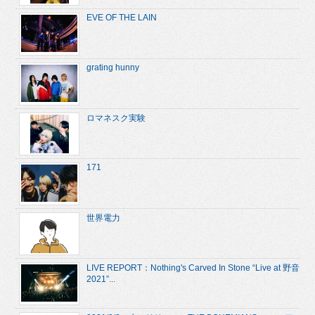
EVE OF THE LAIN
grating hunny
ロマネスク実験
171
世界電力
LIVE REPORT：Nothing's Carved In Stone “Live at 野音
2021”...