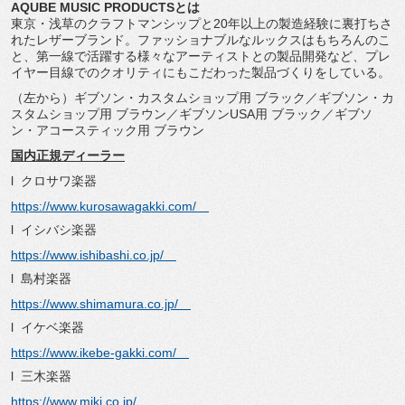
AQUBE MUSIC PRODUCTSとは
東京・
浅草のクラフトマンシップと20年以上の製造経験に裏打ちさ
れた
レザーブランド。ファッショナブルなルックスはもちろんのこ
と、
第一線で活躍する様々なアーティストとの製品開発など、
プレ
イヤー目線でのクオリティにもこだわった製品づくりをしてい
る。
（左から）ギブソン・カスタムショップ用 ブラック／ギブソン・カ
スタムショップ用 ブラウン／ギブソンUSA用 ブラック／ギブソ
ン・アコースティック用 ブラウン
国内正規ディーラー
l クロサワ楽器
https://www.kurosawagakki.com/
l イシバシ楽器
https://www.ishibashi.co.jp/
l 島村楽器
https://www.shimamura.co.jp/
l イケベ楽器
https://www.ikebe-gakki.com/
l 三木楽器
https://www.miki.co.jp/