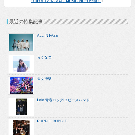
UTIFUL PARADOX」MUSIC VIDEO公開！
»
最近の特集記事
ALL iN FAZE
らくなつ
天女神樂
Lala 青春ロック!３ピースバンド!!
PURPLE BUBBLE