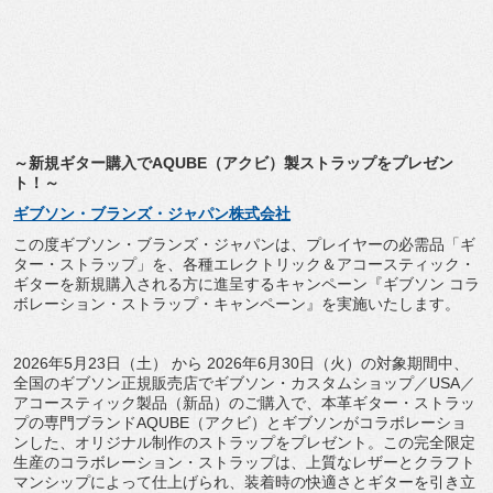
～新規ギター購入でAQUBE（アクビ）
製ストラップをプレゼン
ト！～
ギブソン・ブランズ・ジャパン株式会社
この度ギブソン・ブランズ・ジャパンは、プレイヤーの必需品「
ギ
ター・ストラップ」を、各種エレクトリック＆
アコースティック・
ギターを新規購入される方に進呈するキャンペーン『ギブソン コラ
ボレーション・ストラップ・キャンペーン』
を実施いたします。
2026年5月23日（土） から 2026年6月30日（火）の対象期間中、
全国のギブソン正規販売店でギブソン・カスタムショップ／
USA／
アコースティック製品（新品）のご購入で、本革ギター・
ストラッ
プの専門ブランドAQUBE（アクビ）
とギブソンがコラボレーショ
ンした、
オリジナル制作のストラップをプレゼント。
この完全限定
生産のコラボレーション・ストラップは、
上質なレザーとクラフト
マンシップによって仕上げられ、
装着時の快適さとギターを引き立