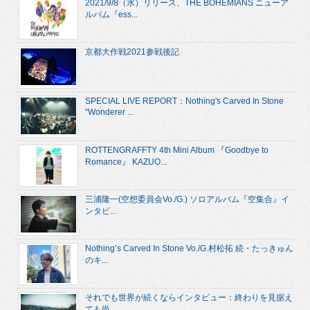
2021/9/8（水）リリース、THE BOHEMIANS ニューア
ルバム『ess...
京都大作戦2021参戦後記
SPECIAL LIVE REPORT：Nothing's Carved In Stone
“Wonderer ...
ROTTENGRAFFTY 4th Mini Album 『Goodbye to
Romance』 KAZUO...
三浦隆一(空想委員会Vo./G.) ソロアルバム『空集合』イ
ンタビ...
Nothing’s Carved In Stone Vo./G.村松拓 続・たっきゅん
のキ...
それでも世界が続くならインタビュー：終わりを見据え
ても尚...