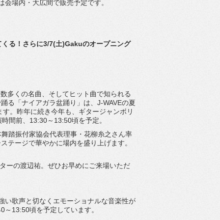
は会場内・大広間で販売予定です。
る！さらに3/7(土)
Gakuのオープニング
する数多くの名曲、
そしてヒット曲で知られる
で踊る「ナイアガラ盆踊り」
は、J-WAVEの夏
ます。
昨年に続き今年も、
ギタージャンボリ
間前、13:30～13:
50頃を予定。
本舞踏振付家協会代表理事・
花柳糸之さん率
ーステージで華やかに場内を盛り上
げます。
ゲーターの渡辺祐。
ぜひお早めにご来場いただ
強い歌声と切なくエモーショナルな音楽性が
～13:
50頃を予定しています。