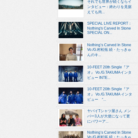
それでも世界が続くならイ
ンタビュー：終わりを見据
えても尚...
SPECIAL LIVE REPORT：
Nothing's Carved In Stone
SPECIAL ON...
Nothing’s Carved In Stone
Vo./G.村松拓 続・たっきゅ
んのキ...
10-FEET 20th Single『ア
オ』 Vo./G.TAKUMAインタ
ビュー INTE...
10-FEET 20th Single『ア
オ』 Vo./G.TAKUMA インタ
ビュー “...
ヤバイTシャツ屋さん メン
バー3人が大使になって更
にパワーア...
Nothing’s Carved In Stone
Vo./G.村松拓 続・たっきゅ