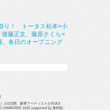
祭り！ トータス松本×小
・後藤正文、藤原さくら×
露。各日のオープニング
組
日）の2日間、豪華アーティストが共演す
MBOREE 2026 supported by 奥村組」