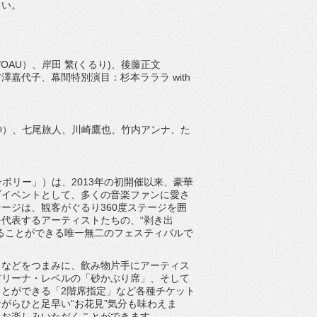
さい。
N/OAU）、岸田 繁(くるり)、後藤正文
吉澤嘉代子、幕間特別演目：杉本ラララ with
伸）、
七尾旅人、川崎鷹也、竹内アンナ、た
ジャンボリー」）は、
2013年の初開催以来、
豪華
ブイベントとして、多くの音楽ファンに愛さ
テージは、
観客がぐるり360度ステージを囲
代表するアーティストたちの、“
剥き出
ることができる唯一無二のフェスティバルで
」
などをつまみに、
飲み物片手にアーティス
アリーナ・レベルの「砂かぶり席」、
そして
とができる「2階席指定」
など各種チケット
がらひと足早い“お花見”気分も味わえま
りお楽しみいただくことができます。