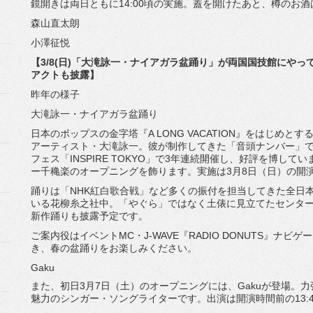
鏡開きは両日ともに14:00頃の実施。蓋を開けたあと、
樽のお酒
森山直太朗
小澤征悦
【3/8(日)「大滝詠一・ナイアガラ盆踊り」
が両国国技館にやってく
アクトも披露】
昨年の様子
大滝詠一・ナイアガラ盆踊り
日本のポップスの金字塔『A LONG VACATION』をはじめと
アーティスト・大滝詠一。
彼が制作してきた「音頭ナンバー」
フェス「INSPIRE TOKYO」で3年連続開催し、好評を博してい
ー千穐楽のオープニングを飾ります。
実施は3月8日（日）の開演時
踊りは「NHK紅白歌合戦」
など多くの振付を担当してきた全日
いる花柳糸之社中。「やぐら」
ではなく土俵に見立てたセンタ
新作踊りも披露予定です。
ご案内役はイベントMC・J-WAVE『RADIO DONUTS』ナビ
き、春の盆踊りをお楽しみください。
Gaku
また、初日3月7日（土）のオープニングには、Gakuが登場。
力
魅力のシンガー・
ソングライターです。出演は開演時間前の13:40