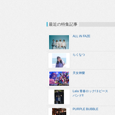
最近の特集記事
ALL iN FAZE
らくなつ
天女神樂
Lala 青春ロック!３ピース
バンド!!
PURPLE BUBBLE