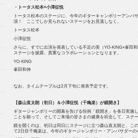
・トータス松本×小澤征悦
トータス松本のステージに、
今年のギターキャンボリーアンバ
演！ ここでしか見られないステージをお見逃しなく。
トータス松本
小澤征悦
さらに、すでに出演を発表している不足の美（YO-KING×
峯田和
ステージを披露。
貴重なコラボレーションとなります。
YO-KING
峯田和伸
なお、タイムテーブルは2月下旬に発表予定です。
【森山直太朗（初日）＆小澤征悦（千穐楽）が鏡開き】
ギタージャンボリーの開幕を告げる恒例「鏡開き」
を各日実施
ことを願って、
そしてご来場の皆さまの健康を祈念して、
ステ
鏡を開くのは、初日は同日にステージに立つ森山直太朗と、
こ
て2日目千穐楽は、今年のギタージャンボリー・
アンバサダーの