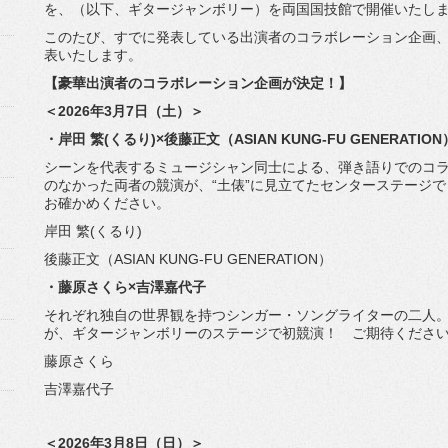
を、（以下、ギタージャンボリー）
を両国国技館で開催いたし
このたび、すでに発表している出演者のコラボレーション企画
表いたします。
【豪華出演者のコラボレーション企画が決定！】
＜2026年3月7日（土）＞
・岸田 繁(くるり)×後藤正文（ASIAN KUNG-FU GENERATION
シーンを代表するミュージシャン同士による、
弾き語りでのコ
のなかった両者の競演が、“土俵”
に見立てたセンターステージで
お確かめください。
岸田 繁(くるり)
後藤正文（ASIAN KUNG-FU GENERATION）
・藤原さくら×吉澤嘉代子
それぞれ独自の世界観を持つシンガー・ソングライターの二人
が、
ギタージャンボリーのステージで初競演！ ご期待くださ
藤原さくら
吉澤嘉代子
＜2026年3月8日（日）＞