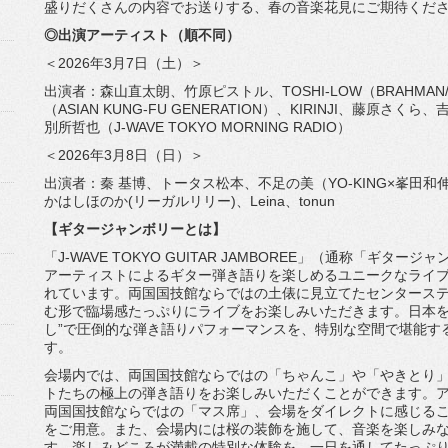
盛りだくさんの内容でお送りする、
春の音楽花見にご期待くだ
◎出演アーティスト（順不同）
＜2026年3月7日（土）＞
出演者：森山直太朗、竹原ピストル、TOSHI-LOW（
BRAHMA
（ASIAN KUNG-FU GENERATION）、KIRINJI、藤原さくら、
別所哲也（J-WAVE TOKYO MORNING RADIO）
＜2026年3月8日（日）＞
出演者：秦 基博、トータス松本、不足の美（YO-KING×峯田和
かはしほのか(
リーガルリリー)、Leina、tonun
【ギタージャンボリーとは】
「J-WAVE TOKYO GUITAR JAMBOREE」（通称「ギター
アーティストによるギター弾き語りを楽しめるユニークなライ
れています。
両国国技館ならではの土俵に見立てたセンタース
む形で臨場感たっぷりにライブ
をお楽しみいただきます。日本を
し”で圧倒的な弾き語りパフォーマンスを、
特別な空間で堪能す
す
。
会場内では、両国国技館ならではの「ちゃんこ」や「やきとり
トたちの極上の弾き語りをお楽しみいただ
くことができます。
両国国技館ならではの「マス席」、
会場をダイレクトに感じるこ
をご用意。また、会場内には桜の装飾を施して、
音楽を楽しみな
す。
楽しみどころが満載の特別な体験を、
一日を通してたっぷ