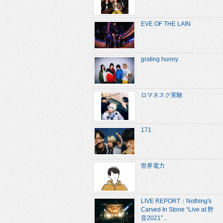
EVE OF THE LAIN
grating hunny
ロマネスク実験
171
世界電力
LIVE REPORT：Nothing's
Carved In Stone “Live at 野
音2021”...