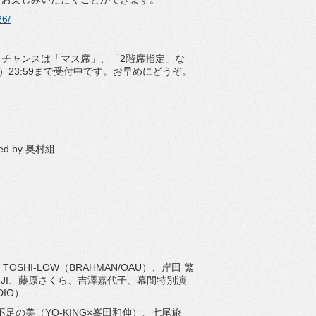
26/
。
チャンスは「マス席」、「2階席指定」な
23:
59まで受付中です。お早めにどうぞ。
ted by 奥村組
、
TOSHI-LOW（BRAHMAN/OAU）、岸田 繁
INJI、藤原さくら、
吉澤嘉代子、幕間特別演
DIO）
足の美（YO-KING×峯田和伸）、
七尾旅