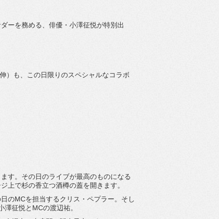
サダーを務める、俳優・
小澤征悦が特別出
伸）も、この日限りのスペシャルなコラボ
します。
その日のライブが最高のものになる
ージ上で杉の香立つ酒樽の蓋を開きます。
の日のMCを担当するクリス・ペプラー。
そし
小澤征悦とMCの渡辺祐。