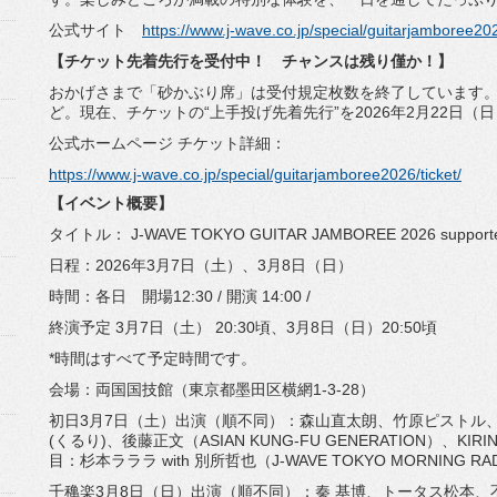
公式サイト
https://www.j-wave.co.jp/
special/guitarjamboree20
【チケット先着先行を受付中！ チャンスは残り僅か！】
おかげさまで「砂かぶり席」は受付規定枚数を終了しています
ど。現在、チケットの“
上手投げ先着先行”を2026年2月22日（日）
公式ホームページ チケット詳細：
https://www.j-wave.co.jp/
special/guitarjamboree2026/
ticket/
【イベント概要】
タイトル： J-WAVE TOKYO GUITAR JAMBOREE 2026 suppor
日程：2026年3月7日（土）、3月8日（日）
時間：各日 開場12:30 / 開演 14:00 /
終演予定 3月7日（土） 20:30頃、3月8日（日）20:50頃
*時間はすべて予定時間です。
会場：両国国技館（東京都墨田区横網1-3-28）
初日3月7日（土）出演（順不同）：森山直太朗、竹原ピストル
(くるり)、後藤正文（ASIAN KUNG-FU GENERATION）、KIR
目：杉本ラララ with 別所哲也（J-WAVE TOKYO MORNING RA
千穐楽3月8日（日）出演（順不同）：秦 基博、トータス松本、不