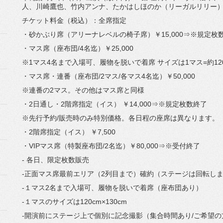
人、川崎鷹也、竹内アンナ、たかはしほのか（
リーガルリリー）、L
チケット料金（税込）：全席指定
・砂かぶり席（アリーナレベルの椅子席）￥15,000⇒※
規定枚
・マス席（座布団/4名迄）￥25,000
※1マス4名まで入場可、履物を脱いで着席 サイズは1マス=約120
・マス席・連番（座布団/2マス/各マス4名迄）￥50,000
※連番の2マス。その他はマス席と同様
・2日通し・2階席指定（イス） ￥14,000⇒※規定枚数終了
※先行予約/販売時のみ特別価格。各日程の座席は異なります。
・2階席指定（イス） ￥7,500
・VIPマス席（特製座布団/2名迄）￥80,000⇒※
受付終了
- 各日、限定枚数販売
-正面マス席最前エリア（2列目まで）確約（
ステージは回転し
-１マス2名まで入場可、履物を脱いで着席（座布団あり）
-１マスのサイズは120cm×130cm
-開演前にステージ上で個別に記念撮影（集合時間あり/
ご希望の