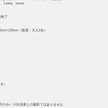
eina、tonun
数終了
cm×130cm（推奨：大人2名）
ます）
方のみ）※出演者との撮影ではありません