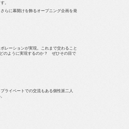
ます。
、
さらに幕開けを飾るオープニング企画を発
）
ラボレーションが実現。
これまで交わること
どのように実現するのか？ ぜひその目で
。
プライベートでの交流もある個性派二人
い。