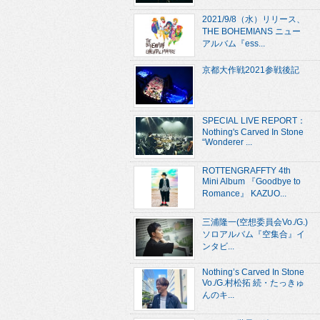
2021/9/8（水）リリース、
THE BOHEMIANS ニュー
アルバム『ess...
京都大作戦2021参戦後記
SPECIAL LIVE REPORT：
Nothing's Carved In Stone
“Wonderer ...
ROTTENGRAFFTY 4th
Mini Album 『Goodbye to
Romance』 KAZUO...
三浦隆一(空想委員会Vo./G.)
ソロアルバム『空集合』イ
ンタビ...
Nothing’s Carved In Stone
Vo./G.村松拓 続・たっきゅ
んのキ...