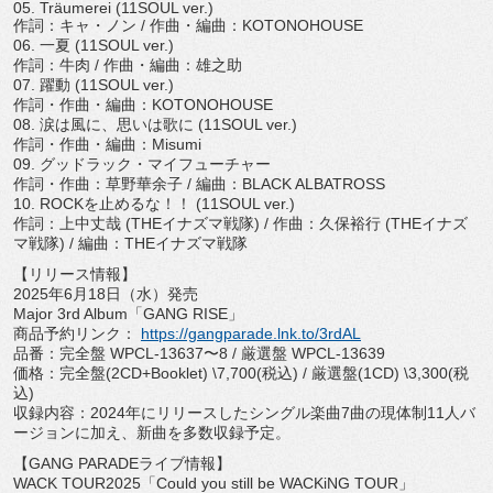
05. Träumerei (11SOUL ver.)
作詞：キャ・ノン / 作曲・編曲：KOTONOHOUSE
06. 一夏 (11SOUL ver.)
作詞：牛肉 / 作曲・編曲：雄之助
07. 躍動 (11SOUL ver.)
作詞・作曲・編曲：KOTONOHOUSE
08. 涙は風に、思いは歌に (11SOUL ver.)
作詞・作曲・編曲：Misumi
09. グッドラック・マイフューチャー
作詞・作曲：草野華余子 / 編曲：BLACK ALBATROSS
10. ROCKを止めるな！！ (11SOUL ver.)
作詞：上中丈哉 (THEイナズマ戦隊) / 作曲：久保裕行 (THEイナズ
マ戦隊) / 編曲：THEイナズマ戦隊
【リリース情報】
2025年6月18日（水）発売
Major 3rd Album「GANG RISE」
商品予約リンク：
https://gangparade.lnk.to/
3rdAL
品番：完全盤 WPCL-13637〜8 / 厳選盤 WPCL-13639
価格：完全盤(2CD+Booklet) \7,700(税込) / 厳選盤(1CD) \3,300(税
込)
収録内容：
2024年にリリースしたシングル楽曲7曲の現体制11人バ
ージ
ョンに加え、新曲を多数収録予定。
【GANG PARADEライブ情報】
WACK TOUR2025「Could you still be WACKiNG TOUR」