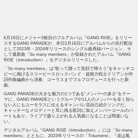
6月18日にメジャー3枚目のフルアルバム『GANG RISE』をリリー
スするGANG PARADEが、
本日2月16日にアルバムからの先行配信
として2023年・
2024年リリースのシングル曲再録バージョン、そ
して最新曲「
So many members」が収録されたアルバム『GANG
RISE（Introduction）』
をデジタルリリースした。
「So many members」は“歌って踊って笑顔で帰ろう”
をキャッチコ
ピーに掲げるスリーピースロックバンド・
超能力戦士ドリアンが作
詞作曲編曲から演奏、
コーラスまでフルプロデュースを行った新
曲。
GANG PARADEの大きな魅力の1つである“メンバーの多さ”
をテー
マに、GANG PARADEというグループや11人のメンバーを全く知ら
ない人
にもユーモラスに伝えるギャンパレ流自己紹介ソングだ。
キャッチーなメロディーと耳に残る歌詞に加えメンバーコールのパ
ートもあり、
ライブで盛り上がれる人気曲になることは間違いな
い。
デジタルアルバム『GANG RISE（Introduction）』には「So many
members」とともに、2023年リリースの「
Träumerei」「涙は風