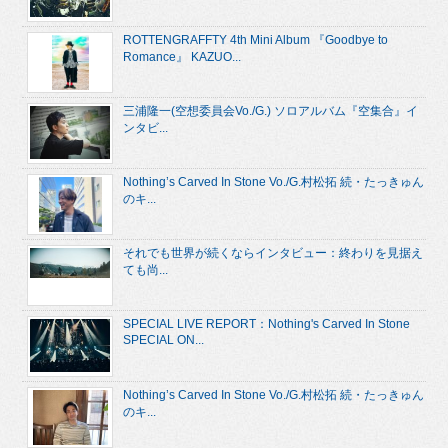
ROTTENGRAFFTY 4th Mini Album 『Goodbye to
Romance』 KAZUO...
三浦隆一(空想委員会Vo./G.) ソロアルバム『空集合』イ
ンタビ...
Nothing’s Carved In Stone Vo./G.村松拓 続・たっきゅん
のキ...
それでも世界が続くならインタビュー：終わりを見据え
ても尚...
SPECIAL LIVE REPORT：Nothing's Carved In Stone
SPECIAL ON...
Nothing’s Carved In Stone Vo./G.村松拓 続・たっきゅん
のキ...