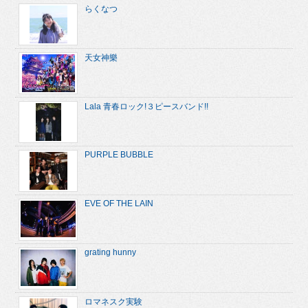
らくなつ
天女神樂
Lala 青春ロック!３ピースバンド!!
PURPLE BUBBLE
EVE OF THE LAIN
grating hunny
ロマネスク実験