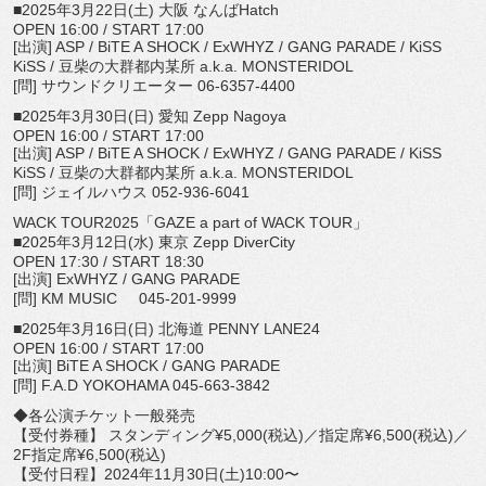
■2025年3月22日(土) 大阪 なんばHatch
OPEN 16:00 / START 17:00
[出演] ASP / BiTE A SHOCK / ExWHYZ / GANG PARADE / KiSS
KiSS / 豆柴の大群都内某所 a.k.a. MONSTERIDOL
[問] サウンドクリエーター 06-6357-4400
■2025年3月30日(日) 愛知 Zepp Nagoya
OPEN 16:00 / START 17:00
[出演] ASP / BiTE A SHOCK / ExWHYZ / GANG PARADE / KiSS
KiSS / 豆柴の大群都内某所 a.k.a. MONSTERIDOL
[問] ジェイルハウス 052-936-6041
WACK TOUR2025「GAZE a part of WACK TOUR」
■2025年3月12日(水) 東京 Zepp DiverCity
OPEN 17:30 / START 18:30
[出演] ExWHYZ / GANG PARADE
[問] KM MUSIC 045-201-9999
■2025年3月16日(日) 北海道 PENNY LANE24
OPEN 16:00 / START 17:00
[出演] BiTE A SHOCK / GANG PARADE
[問] F.A.D YOKOHAMA 045-663-3842
◆各公演チケット一般発売
【受付券種】 スタンディング¥5,000(税込)／指定席¥6,500(
税込)／
2F指定席¥6,500(税込)
【受付日程】2024年11月30日(土)10:00〜