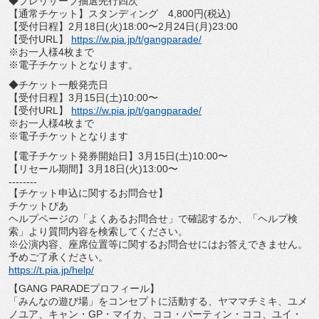
◆プレリザーブ抽選先行四次
【通常チケット】スタンディング 4,800円(税込)
【受付日程】2月18日(火)18:00〜2月24日(月)
23:00
【受付URL】
https://w.pia.jp/t/gangparade/
※お一人様4枚まで
※電子チケットとなります。
◆チケット一般発売日
【受付日程】3月15日(土)10:00〜
【受付URL】
https://w.pia.jp/t/gangparade/
※お一人様4枚まで
※電子チケットとなります
【電子チケット発券開始日】3月15日(土)10:00〜
【リセール期間】3月18日(火)13:00〜
--------
【チケット申込に関するお問合せ】
チケットぴあ
ヘルプページの「よくあるお問合せ」で確認するか、「
ヘルプ検
索」より質問内容を検索してください。
※公演内容、座席位置等に関するお問合せにはお答えできません。
予めご了承ください。
https://t.pia.jp/help/
【GANG PARADEプロフィール】
「みんなの遊び場」をコンセプトに活動する、ヤママチミキ、
ユメ
ノユア、キャン・GP・マイカ、ココ・パーティン・ココ、
ユイ・