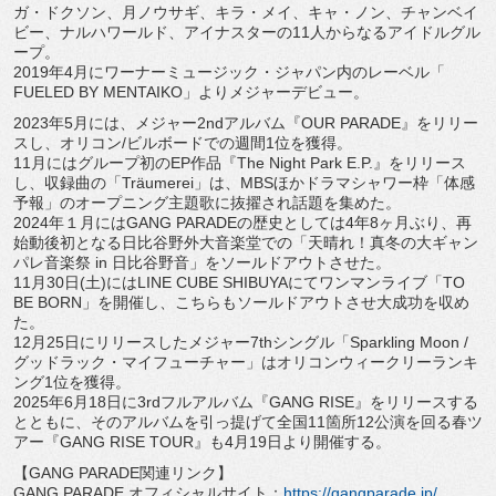
ガ・ドクソン、月ノウサギ、キラ・メイ、キャ・ノン、
チャンベイ
ビー、ナルハワールド、
アイナスターの11人からなるアイドルグル
ープ。
2019年4月にワーナーミュージック・ジャパン内のレーベル「
FUELED BY MENTAIKO」よりメジャーデビュー。
2023年5月には、メジャー2ndアルバム『OUR PARADE』をリリー
スし、オリコン/
ビルボードでの週間1位を獲得。
11月にはグループ初のEP作品『The Night Park E.P.』をリリース
し、収録曲の「Träumerei」は、
MBSほかドラマシャワー枠「体感
予報」
のオープニング主題歌に抜擢され話題を集めた。
2024年１月にはGANG PARADEの歴史としては4年8ヶ月ぶり、
再
始動後初となる日比谷野外大音楽堂での「天晴れ！
真冬の大ギャン
パレ音楽祭 in 日比谷野音」をソールドアウトさせた。
11月30日(土)にはLINE CUBE SHIBUYAにてワンマンライブ「TO
BE BORN」を開催し、
こちらもソールドアウトさせ大成功を収め
た。
12月25日にリリースしたメジャー7thシングル「
Sparkling Moon /
グッドラック・マイフューチャー」
はオリコンウィークリーランキ
ング1位を獲得。
2025年6月18日に3rdフルアルバム『GANG RISE』をリリースする
とともに、
そのアルバムを引っ提げて全国11箇所12公演を回る春ツ
アー『
GANG RISE TOUR』も4月19日より開催する。
【GANG PARADE関連リンク】
GANG PARADE オフィシャルサイト：
https://gangparade.
jp/