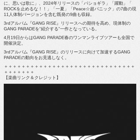
に、思いは歌に」、
2024年リリースの「パショギラ」「躍動」「
ROCKを止めるな！！」「一夏」「Peace☆超パニック」
の7曲の現
11人体制バージョンを含む既発の9曲も収録。
3rdアルバム『GANG RISE』リリースへの期待を高め、現体制の
GANG PARADEを“紹介する”一作となっている。
4月19日からはGANG PARADE春のワンマンライブツアーも全国で
開催決定。
3rdアルバム『GANG RISE』のリリースに向けて加速するGANG
PARADEの動向をお見逃しなく。
＋＋＋＋＋＋＋＋＋＋＋＋＋＋＋＋＋＋＋＋＋＋＋＋＋＋＋＋＋＋
＋＋＋＋＋＋＋
【楽曲リンク＆クレジット】