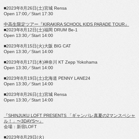
■
2023
年
8
月
26
日
(
土
)
宮城
Rensa
Open 17:00
／
Start 17:30
中高生限定ツアー『
KIRAKIRA SCHOOL KIDS PARADE TOUR
』
■
2023
年
8
月
12
日
(
土
)
福岡
DRUM Be-1
Open 13:30
／
Start 14:00
■
2023
年
8
月
15
日
(
火
)
大阪
BIG CAT
Open 13:30
／
Start 14:00
■
2023
年
8
月
17
日
(
木
)
神奈川
KT Zepp Yokohama
Open 13:30
／
Start 14:00
■
2023
年
8
月
19
日
(
土
)
北海道
PENNY LANE24
Open 13:30
／
Start 14:00
■
2023
年
8
月
26
日
(
土
)
宮城
Rensa
Open 13:30
／
Start 14:00
『
SHINJUKU LOFT PRESENTS
「ギャンパレ真夏の
2
マンスペシャ
ル！」〜
3
DAYS
〜』
会場：新宿
LOFT
■
2023
年
8
月
29
日
(
火
)