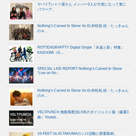
ヤバイTシャツ屋さん メンバー3人が大使になって更に
パワーア...
Nothing’s Carved In Stone Vo./G.村松拓 続・たっきゅん
のキ...
ROTTENGRAFFTY Digital Single『永遠と影』特集：
KAZUOMI（G....
SPECIAL LIVE REPORT Nothing’s Carved In Stone
“Live on No...
Nothing’s Carved In Stone Vo./G.村松拓 続・たっきゅん
のキ...
VELTPUNCH 無観客配信LIVEのダイジェスト版（厳選3
曲）Youtub...
10-FEET Vo./G.TAKUMAのソロ活動に密着取材。