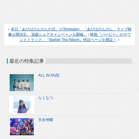
«
本日「あびばのんのんの日」のTempalay、「あびばのんのん」ライブ映
像公開決定。 楽曲シェアキャンペーンも開催。
|
映画『バービー』のサウ
ンドトラック、『Barbie The Album』特設ページを開設！
»
最近の特集記事
ALL iN FAZE
らくなつ
天女神樂