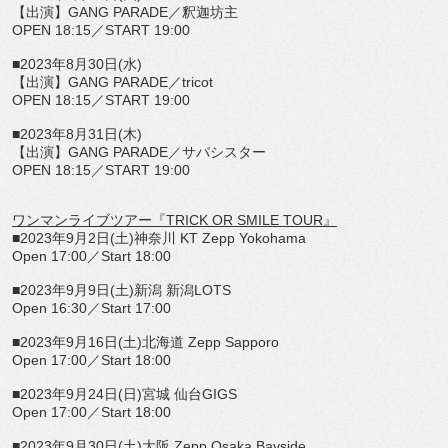
【出演】
GANG PARADE
／釈迦坊主
OPEN 18:15
／
START 19:00
■
2023
年
8
月
30
日
(
水
)
【出演】
GANG PARADE
／
tricot
OPEN 18:15
／
START 19:00
■
2023
年
8
月
31
日
(
木
)
【出演】
GANG PARADE
／サバシスター
OPEN 18:15
／
START 19:00
ワンマンライブツアー『
TRICK OR SMILE TOUR
』
■
2023
年
9
月
2
日
(
土
)
神奈川
KT Zepp Yokohama
Open 17:00
／
Start 18:00
■
2023
年
9
月
9
日
(
土
)
新潟 新潟
LOTS
Open 16:30
／
Start 17:00
■
2023
年
9
月
16
日
(
土
)
北海道
Zepp Sapporo
Open 17:00
／
Start 18:00
■
2023
年
9
月
24
日
(
日
)
宮城 仙台
GIGS
Open 17:00
／
Start 18:00
■
2023
年
9
月
30
日
(
土
)
大阪
Zepp Osaka Bayside