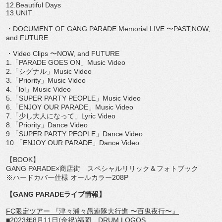
12.Beautiful Days
13.UNIT
・
DOCUMENT OF GANG PARADE Memorial LIVE
〜
PAST,NOW,
and FUTURE
・
Video Clips
〜
NOW, and FUTURE
1.
「
PARADE GOES ON
」
Music Video
2.
「シグナル」
Music Video
3.
「
Priority
」
Music Video
4.
「
lol
」
Music Video
5.
「
SUPER PARTY PEOPLE
」
Music Video
6.
「
ENJOY OUR PARADE
」
Music Video
7.
「少し大人になって」
Lyric Video
8.
「
Priority
」
Dance Video
9.
「
SUPER PARTY PEOPLE
」
Dance Video
10.
「
ENJOY OUR PARADE
」
Dance Video
【
BOOK
】
GANG PARADE
×商店街 スペシャルリリック＆フォトブック
※ハードカバー仕様 オールカラー
208P
【
GANG PARADE
ライブ情報】
FC
限定ツアー 『津々浦々愚連隊大行進 〜百鬼夜行〜』
■
2023
年
8
月
11
日
(
金祝
)
福岡
DRUM LOGOS