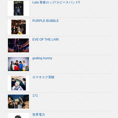
Lala 青春ロック!３ピースバンド!!
PURPLE BUBBLE
EVE OF THE LAIN
grating hunny
ロマネスク実験
171
世界電力