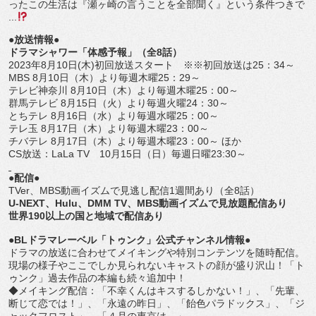
ったこの生活は『瀬ヶ崎の言うことを全部聞く』という条件つきで
...
●放送情報●
ドラマシャワー「体感予報」（全
8
話）
2023
年
8
月
10
日
(
木
)
初回放送スタート ※※初回放送は
25
：
34
～
MBS 8
月
10
日（木）より毎週木曜
25
：
29
～
テレビ神奈川
8
月
10
日（木）より毎週木曜
25
：
00
～
群馬テレビ
8
月
15
日（火）より毎週火曜
24
：
30
～
とちテレ
8
月
16
日（水）より毎週水曜
25
：
00
～
テレ玉
8
月
17
日（木）より毎週木曜
23
：
00
～
チバテレ
8
月
17
日（木）より毎週木曜
23
：
00
～ ほか
CS
放送：
LaLa TV
10
月
15
日（日）毎週日曜
23:30
～
●配信●
TVer
、
MBS
動画イズムで見逃し配信
1
週間あり（全
8
話）
U-NEXT
、
Hulu
、
DMM TV
、
MBS
動画イズムで見放題配信あり
世界
190
以上の国と地域で配信あり
●
BL
ドラマレーベル「トゥンク」公式チャンネル情報●
ドラマの放送に合わせてメイキングや特別コンテンツを随時配信。
現場の様子やここでしか見られないキャストの顔が盛り沢山！「
ト
ゥンク」過去作品の本編も続々追加中！
◆メイキング配信：「不幸くんはキスするしかない！」、「先輩、
断じて恋では！」、「永遠の昨日」、「飴色パラドックス」、「
ジ