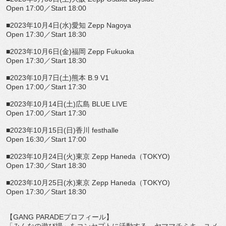
Open 17:00
／
Start 18:00
■
2023
年
10
月
4
日
(
水
)
愛知
Zepp Nagoya
Open 17:30
／
Start 18:30
■
2023
年
10
月
6
日
(
金
)
福岡
Zepp Fukuoka
Open 17:30
／
Start 18:30
■
2023
年
10
月
7
日
(
土
)
熊本
B.9 V1
Open 17:00
／
Start 17:30
■
2023
年
10
月
14
日
(
土
)
広島
BLUE LIVE
Open 17:00
／
Start 17:30
■
2023
年
10
月
15
日
(
日
)
香川
festhalle
Open 16:30
／
Start 17:00
■
2023
年
10
月
24
日
(
火
)
東京
Zepp Haneda
（
TOKYO)
Open 17:30
／
Start 18:30
■
2023
年
10
月
25
日
(
水
)
東京
Zepp Haneda
（
TOKYO)
Open 17:30
／
Start 18:30
【
GANG PARADE
プロフィール】