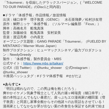
「
Träumerei
」
を収録したデラックスバージョン。
(
『
WELCOME
TO OUR PARADE
』の
Disc1
と同内容
)
■ドラマ「体感予報」作品情報／放送情報
出演：樋口幸平 増子敦貴（
GENIC
） 水石亜飛夢／松村沙友理
原作：鯛野ニッケ「体感予報」（ソルマーレ編集部 「
Ficus
」）
脚本：高橋名月 船曳真珠
監督：加藤綾佳 船曳真珠 安村栄美
音楽：渡辺亮希 小内喜文
オープニング主題歌：
GANG PARADE
「
Träumerei
」（
FUELED BY
MENTAIKO / Warner Music Japan
）
制作プロダクション：ヒューマックスシネマ／
協力プロダクショ
ン：
NeedyGreedy
製作：「体感予報」製作委員会・
MBS
公式サイト：
https://www.mbs.jp/
taikan/
公式
X
（旧
Twitter
）：
@tunku_shower
公式
Instagram
：
@tunku_shower
※推奨ハッシュタグ：
#
ドラマ体感予報
#
せがだよ
●あらすじ●
「明日は晴れなので、この男は俺を抱くだろう」
爽やかイケメン気象予報士として人気の瀬ヶ崎瑞貴（樋口幸平）。
彼の本性はとんでもない暴君だ。崖っぷちエロ漫画家の棚田葉（
増
子敦貴）
と同居し家事全般からその他諸々のお世話をさせている！
漫画家としてなかなか芽が出ない葉の衣食住を保証する約束で始ま