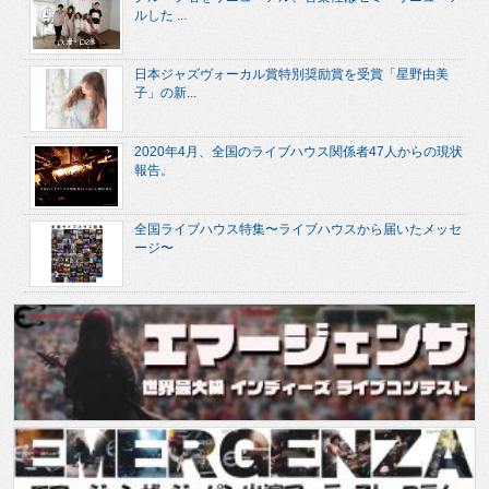
ルした ...
日本ジャズヴォーカル賞特別奨励賞を受賞「星野由美
子」の新...
2020年4月、全国のライブハウス関係者47人からの現状
報告。
全国ライブハウス特集〜ライブハウスから届いたメッセ
ージ〜