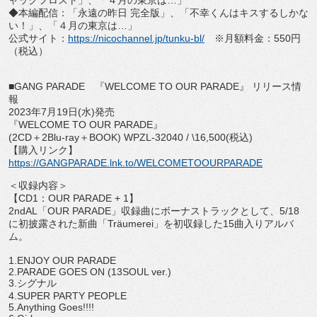
ャックフロスト」、「４月の東京は…」
◆本編配信：「永遠の昨日 完全版」、「不幸くんはキスするしかな
い！」、「４月の東京は…
」
公式サイト：
https://nicochannel.jp/
tunku-bl/
※月額料金：
550
円
（税込）
■
GANG PARADE
『
WELCOME TO OUR PARADE
』 リリース情
報
2023
年
7
月
19
日
(
水
)
発売
『
WELCOME TO OUR PARADE
』
(2CD
＋
2Blu-ray
＋
BOOK) WPZL-32040 / \16,500(
税込
)
【購入リンク】
https://GANGPARADE.lnk.to/
WELCOMETOOURPARADE
＜収録内容＞
【
CD1
：
OUR PARADE + 1
】
2ndAL
「
OUR PARADE
」収録曲にボーナストラックとして、
5/18
に初披
露された新曲「
Träumerei
」を初収録した
15
曲入りアル
バ
ム。
1.ENJOY OUR PARADE
2.PARADE GOES ON (13SOUL ver.)
3.
シグナル
4.SUPER PARTY PEOPLE
5.Anything Goes!!!!