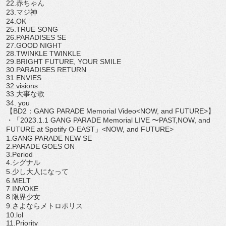
22.
赤ちゃん
23.
マジ神
24.OK
25.TRUE SONG
26.PARADISES SE
27.GOOD NIGHT
28.TWINKLE TWINKLE
29.BRIGHT FUTURE, YOUR SMILE
30.PARADISES RETURN
31.ENVIES
32.visions
33.
大事な歌
34. you
【
BD2
：
GANG PARADE Memorial Video<NOW, and FUTURE>
】
・「
2023.1.1 GANG PARADE Memorial LIVE
〜
PAST,NOW, and
FUTURE at Spotify O-EAST
」
<NOW, and FUTURE>
1.GANG PARADE NEW SE
2.PARADE GOES ON
3.Period
4.
シグナル
5.
少し大人になって
6.MELT
7.INVOKE
8.
限界少女
9.
さよならメトロポリス
10.lol
11.Priority