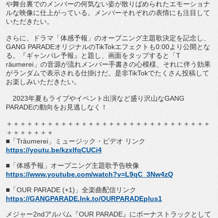
や舞台裏でのメンバーの何気ない姿が散りばめら
れたエモーショナ
ルな映像に仕上がっている。
メンバーそれぞれの表情にも注目して
いただきたい。
さらに、ドラマ「体感予報」のオープニング主題歌決定を記念し、
GANG PARADE
オリジナルの
TikTok
エフェクトも
0:00
より
公開とな
る。『ギャンパレ予報』と題し、画面をタップすると「
T
räumerei
」の音源が流れメンバー手書きの心模様、
それに伴う効果
がランダムで表示される仕掛けだ。是非
TikTo
k
でたくさん投稿して
お楽しみいただきたい。
2023
年夏もライブやイベント出演など盛り沢山な
GANG
PARADE
の動向をお見逃しなく！
＋＋＋＋＋＋＋＋＋＋＋＋＋＋＋＋＋＋＋＋＋＋＋＋＋＋＋＋＋＋
＋＋＋＋＋＋＋
■「
Träumerei
」ミュージック・ビデオ リンク
https://youtu.be/kzxlfqCUCi4
■「体感予報」オープニング主題歌予告映像
https://www.youtube.com/watch?
v=L9qC_3Nw4zQ
■「
OUR PARADE (+1)
」全楽曲配信リンク
https://GANGPARADE.lnk.to/
OURPARADEplus1
メジャー
2nd
アルバム『
OUR PARADE
』にボーナストラックとして