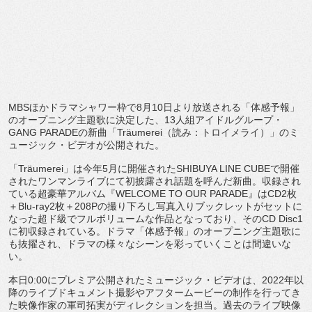
MBS
ほかドラマシャワー枠で
8
月
10
日より放送される「
体感予報」
のオープニング主題歌に決定した、
13
人組アイドルグ
ループ・
GANG PARADE
の新曲「
Träumerei
（読み：トロイメライ）
」のミ
ュージック・ビデオが公開された。
「
Träumerei
」は今年
5
月に開催された
SHIBUYA LINE CUBE
で開催
されたワンマンライブにて初披露され話題を呼んだ
新曲。収録され
ている超豪華アルバム『
WELCOME TO OUR PARADE
』は
CD2
枚
＋
Blu-ray2
枚＋
208P
の撮り
下ろし写真入りブックレットがセットに
なった超ド級でフルボリュ
ームな作品となっており、その
CD Disc1
に初収録されている。ドラマ「体感予報」
のオープニング主題歌に
も抜擢され、
ドラマの様々なシーンを彩っていくことは間違いな
い。
本日
0:00
にプレミア公開されたミュージック・ビデオは、
20
22
年以
降のライブドキュメント撮影やアフタームービーの制作を
行ってき
た映像作家の軍司拓実がディレクションを担当。
過去のライブ映像