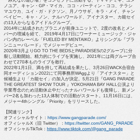
「みんなの遊び場」をコンセプトに活動する、ヤママチミキ、
ユメ
ノユア、キャン・
GP
・マイカ、ココ・パーティン・ココ、
テラシ
マユウカ、ユイ・ガ・ドクソン、月ノウサギ、キラ・メイ、
チャン
ベイビー、キャ・ノン、ナルハワールド、アイナスター、
カ能セイ
の
13
人からなるアイドルグループ。
2014
年に結成されたプラニメが前身ユニットで、
2
度の改名と
メン
バーの増減を経て、
2019
年
4
月
17
日にワーナーミュー
ジック・ジャ
パン内のレーベル「
FUELED BY MENTAIKO
」よりシングル『ブラ
ンニューパレード』
でメジャーデビュー。
2020
年
3
月より
GO TO THE BEDS
と
PARADISES
の
2
グループに分
裂し活動開始。
精力的にライブを実施し、
2021
年には両グループ合
わせて
27
0
本ものライブを敢行。
2022
年
1
月
1
日、満を持して再結成を果たし、
3
月
26
日
WA
CK
合宿合
同オーディション
2022
にて同事務所
WAgg
より「
アイナスター」と
候補生より「カ能セイ」の加入が決定。
5
月
21
日『
GANG PARADE
THE GREATEST SHOW TOUR
』
YOKOHAMA BAY HALL
公演より
学業専念のため活動休止中だったナルハワールド
も復帰し、新メン
バー
2
名も加わった
13
人体制での活動がスター
ト。
11
月
16
日には、
メジャー
4th
シングル「
Priorit
y
」をリリースした。
【関連リンク】
オフィシャルサイト：
https://www.
gangparade.com/
オフィシャル
X
（旧
Twitter
）：
https://
twitter.com/GANG_PARADE
オフィシャル
TikTok
：
https://www.
tiktok.com/@gang_parade