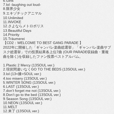
6.Girls
7.lol -laughing out loud-
8.
限界少女
9.
エキゾチックアニマル
10.Unlimited
11.INVOKE
12.
さよならメトロポリス
13.Beautiful Days
14.Priority
15.Träumerei
【
CD2
：
WELCOME TO BEST GANG PARADE
】
2022
年に開催した「ギャンパレ楽曲総選挙」「
ギャンパレ楽曲サブ
スク総選挙」での投票結果各上位
7
曲
(
OUR PARADE
収録曲・重複
曲を除く
)
を収録したファン投票ベスト
アルバム。
1.Plastic 2 Mercy (13SOUL ver.)
2.
現状間違いなく
GO TO THE BEDS (13SOUL ver.)
3.lol (13<
膝
>SOUL ver.)
4.too misery (13SOUL ver.)
5.WINTER SONG (13SOUL ver.)
6.LAST (13SOUL ver.)
7.don
’
t forget me not (13SOUL ver.)
8.Don
’
t go to the bed (13SOUL ver.)
9.Season Song (13SOUL ver.)
10.NEON (13SOUL ver.)
11.MELT
12.
来了
(13SOUL ver.)