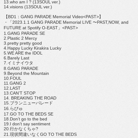
13.who am I ? (13SOUL ver.)
14.visions (13SOUL ver.)
【
BD1
：
GANG PARADE Memorial Video<PAST>
】
・「
2023.1.1 GANG PARADE Memorial LIVE
〜
PAST,NOW, and
FUTURE at Spotify O-EAST
」
<PAST>
1.GANG PARADE SE
2.Plastic 2 Mercy
3.pretty pretty good
4.Happy Lucky Kirakira Lucky
5.WE ARE the IDOL
6.Barely Last
7.
イミナイウタ
8.GANG PARADE
9.Beyond the Mountain
10.FOUL
11.GANG 2
12.LAST
13.CAN
’
T STOP
14. BREAKING THE ROAD
15.
ブランニューパレード
16.
らびゅ
17.GO TO THE BEDS SE
18.Don
’
t go to the bed
19.I don
’
t say sentiment
20.
行かなくちゃ
?
21.
現状間違いなく
GO TO THE BEDS