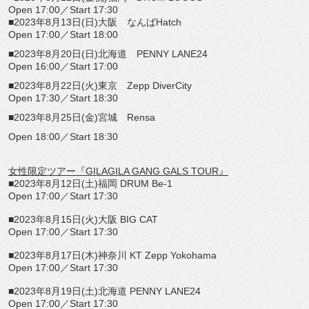
Open 17:00
／
Start 17:30
■
2023
年
8
月
13
日
(
日
)
大阪 なんば
Hatch
Open 17:00
／
Start 18:00
■
2023
年
8
月
20
日
(
日
)
北海道
PENNY LANE24
Open 16:00
／
Start 17:00
■
2023
年
8
月
22
日
(
火
)
東京
Zepp DiverCity
Open 17:30
／
Start 18:30
■
2023
年
8
月
25
日
(
金
)
宮城
Rensa
Open 18:00
／
Start 18:30
女性限定ツアー『
GILAGILA GANG GALS TOUR
』
■
2023
年
8
月
12
日
(
土
)
福岡
DRUM Be-1
Open 17:00
／
Start 17:30
■
2023
年
8
月
15
日
(
火
)
大阪
BIG CAT
Open 17:00
／
Start 17:30
■
2023
年
8
月
17
日
(
木
)
神奈川
KT Zepp Yokohama
Open 17:00
／
Start 17:30
■
2023
年
8
月
19
日
(
土
)
北海道
PENNY LANE24
Open 17:00
／
Start 17:30