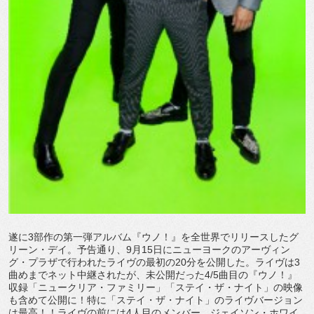
遂に3部作の第一弾アルバム『ウノ！』を全世界でリリースしたグ
リーン・デイ。予告通り、9月15日にニューヨークのアーヴィン
グ・プラザで行われたライヴの最初の20分を公開した。ライヴは3
曲めまでネット中継されたが、未公開だった4/5曲目の『ウノ！』
収録「ニュークリア・ファミリー」「ステイ・ザ・ナイト」の映像
も含めて公開に！特に「ステイ・ザ・ナイト」のライヴバージョン
は最高！！ライヴの前には4人目のメンバー、ジェイソン・ホワイ