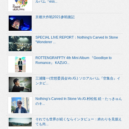
ルバム『ess...
京都大作戦2021参戦後記
SPECIAL LIVE REPORT：Nothing's Carved In Stone
“Wonderer ...
ROTTENGRAFFTY 4th Mini Album 『Goodbye to
Romance』 KAZUO...
三浦隆一(空想委員会Vo./G.) ソロアルバム『空集合』イ
ンタビ...
Nothing’s Carved In Stone Vo./G.村松拓 続・たっきゅん
のキ...
それでも世界が続くならインタビュー：終わりを見据え
ても尚...