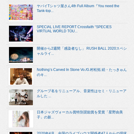
ヤバイTシャツ屋さん4th Full Album『You need the
Tank-top...
SPECIAL LIVE REPORT Crossfaith “SPECIES
VIRTUAL WORLD TOU...
開催から2週間「感染者なし」 RUSH BALL 2020スペシ
ャルライ...
Nothing’s Carved In Stone Vo./G.村松拓 続・たっきゅん
のキ...
グループ名をリニューアル、音楽性はセミ・リニューア
ルした ...
日本ジャズヴォーカル賞特別奨励賞を受賞「星野由美
子」の新...
2020年4月、全国のライブハウス関係者47人からの現状