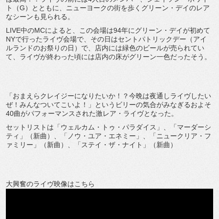
ト（G）とともに、ニューヨークの街を歩くグリーン・デイのレア
なシーンも見られる。
LIVE中のMCによると、この会場は94年にグリーン・デイが初めて
NYで行ったライヴ会場で、その日はセントパトリックデー（アイ
ルランドのお祭りの日）で、店内には緑色のビールが売られてい
て、ライヴが終わった頃には店内の床がグリーン一色だったそう。
「おまえらクレイジーになりたいか！？今晩は夜通しライヴしたい
ぜ！みんなついてこいよ！」というビリーの気合がみなぎるおよそ
40曲がパフォーマンスされた激レア・ライヴとなった。
セットリストは「ウェルカム・トゥ・パラダイス」、「マーダーシ
ティ」（新曲）、「ノウ・ユア・エネミー」、「ニュークリア・フ
ァミリー」（新曲）、「ステイ・ザ・ナイト」（新曲）
大興奮のライヴ映像はこちら