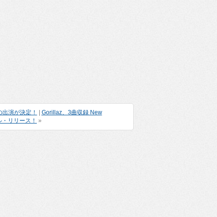
Dの出演が決定！
|
Gorillaz、3曲収録 New
タル・リリース！
»