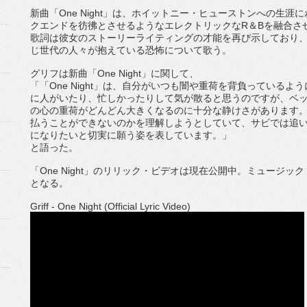
新曲「
One Night
」は、ホイットニー・
ヒューストンへの生涯に
クエンドを彷彿とさせるようなエレクトリックな
R
＆
B
を融
合さ
歌詞は彼女のストーリーライティングの才能を再び示しており
じ世代の人々が抱えてい
る恐怖について歌う。
グリフは新曲「
One Night
」に関して、
「「
One Night
」は、
自分がいつも闇や重荷を背負っているよう
に人がいたり、
忙しかったりして気が散ると思うのですが、
ベ
の心の重荷がどんど
ん大きくなるのに十分な静けさがあります
払うことができないのか
を理解しようとしていて、
サビでは追
になりたい
と切実に願う姿を表しています。」
と語った。
「
One Night
」のリリック・ビデオは現在公開中。ミュージック
となる。
Griff - One Night (Official Lyric Video)