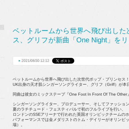
ベットルームから世界へ飛び出した
ス、グリフが新曲「One Night」を
2021/08/30 12:12
ベットルームから世界へ飛び出した次世代ポップ・プリンセス
UK
出身の天才肌シンガーソングライター、グリフ（
Griff
）
が本
同曲は彼女のミックステープ『
One Foot In Front Of The Other
シンガーソングライター、プロデューサー、
そしてファッショ
夏の
ラチチュード・フェスティバルで初のフルライブを行い、
ロンドンの
SSE
アリーナで行われた英国オリンピックチームの
パフォーマンスでは金メダリストのトム・
デイリーがオリンピ
場）
。