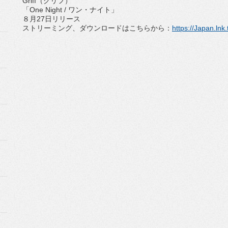
Griff
（グリフ）
「
One Night /
ワン・ナイト」
８月
27
日リリース
ストリーミング、ダウンロードはこちらから：
https://
Japan.lnk.