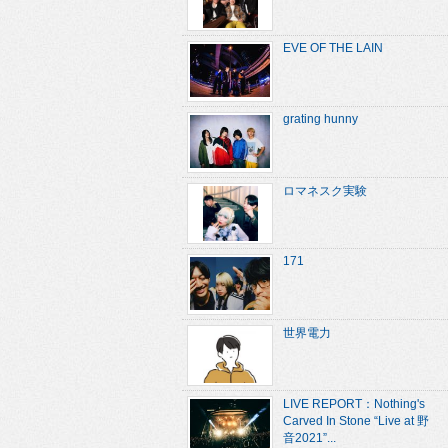
EVE OF THE LAIN
grating hunny
ロマネスク実験
171
世界電力
LIVE REPORT：Nothing's
Carved In Stone “Live at 野
音2021”...