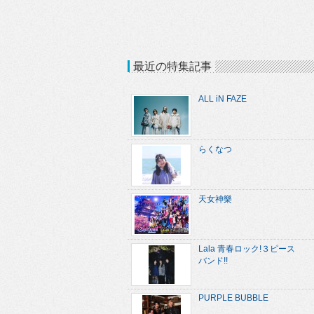
最近の特集記事
ALL iN FAZE
らくなつ
天女神樂
Lala 青春ロック!３ピース
バンド!!
PURPLE BUBBLE