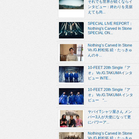
それでも世界が続くならイ
ンタビュー：終わりを見据
えても尚...
SPECIAL LIVE REPORT：
Nothing's Carved In Stone
SPECIAL ON...
Nothing’s Carved In Stone
Vo./G.村松拓 続・たっきゅ
んのキ...
10-FEET 20th Single『ア
オ』 Vo./G.TAKUMAインタ
ビュー INTE...
10-FEET 20th Single『ア
オ』 Vo./G.TAKUMA インタ
ビュー “...
ヤバイTシャツ屋さん メン
バー3人が大使になって更
にパワーア...
Nothing’s Carved In Stone
Vo./G.村松拓 続・たっきゅ