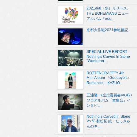
2021/9/8（水）リリース、
THE BOHEMIANS ニュー
アルバム『ess...
京都大作戦2021参戦後記
SPECIAL LIVE REPORT：
Nothing's Carved In Stone
“Wonderer ...
ROTTENGRAFFTY 4th
Mini Album 『Goodbye to
Romance』 KAZUO...
三浦隆一(空想委員会Vo./G.)
ソロアルバム『空集合』イ
ンタビ...
Nothing’s Carved In Stone
Vo./G.村松拓 続・たっきゅ
んのキ...