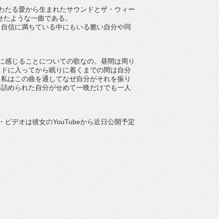
わたる愛から生まれたサウンドとザ・
ウィー
せたような一曲である。
、
自信に満ちている中にもいる脆い自分や同
に感じることについての
歌なの。昼間は周り
ッドに入ってから眠りに着くまでの間は自分
。
私はこの曲を通してなぜ自分がそれを振り
い詰められた自分がせめて一晩だけでも一人
・
ビデオは彼女の
YouTube
から近日公開予定