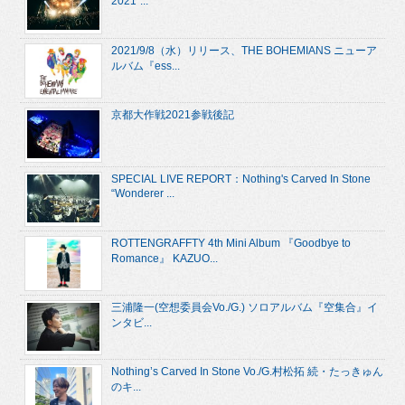
2021”...
2021/9/8（水）リリース、THE BOHEMIANS ニューア
ルバム『ess...
京都大作戦2021参戦後記
SPECIAL LIVE REPORT：Nothing's Carved In Stone
“Wonderer ...
ROTTENGRAFFTY 4th Mini Album 『Goodbye to
Romance』 KAZUO...
三浦隆一(空想委員会Vo./G.) ソロアルバム『空集合』イ
ンタビ...
Nothing’s Carved In Stone Vo./G.村松拓 続・たっきゅん
のキ...