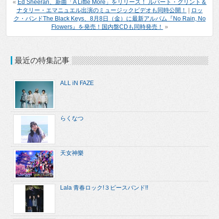
«
Ed Sheeran、新曲「A Little More」をリリース！ ルパート・グリント＆
ナタリー・エマニュエル出演のミュージックビデオも同時公開！
|
ロッ
ク・バンドThe Black Keys、8月8日（金）に最新アルバム『No Rain, No
Flowers』を発売！国内盤CDも同時発売！
»
最近の特集記事
ALL iN FAZE
らくなつ
天女神樂
Lala 青春ロック!３ピースバンド!!