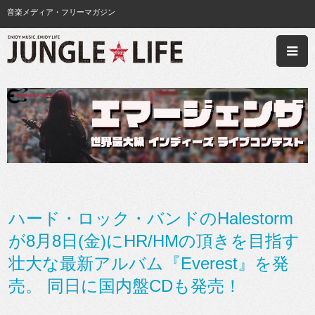
音楽メディア・フリーマガジン
ハード・ロック・バンドのHalestorm
が8月8日(金)にHR/HMの頂きを目指す
壮大な最新アルバム『Everest』を発
売。 同日に国内盤CDも発売！