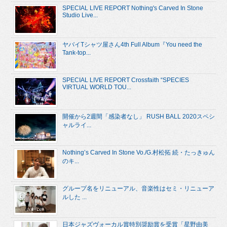
SPECIAL LIVE REPORT Nothing's Carved In Stone
Studio Live...
ヤバイTシャツ屋さん4th Full Album『You need the
Tank-top...
SPECIAL LIVE REPORT Crossfaith “SPECIES
VIRTUAL WORLD TOU...
開催から2週間「感染者なし」 RUSH BALL 2020スペシ
ャルライ...
Nothing’s Carved In Stone Vo./G.村松拓 続・たっきゅん
のキ...
グループ名をリニューアル、音楽性はセミ・リニューア
ルした ...
日本ジャズヴォーカル賞特別奨励賞を受賞「星野由美