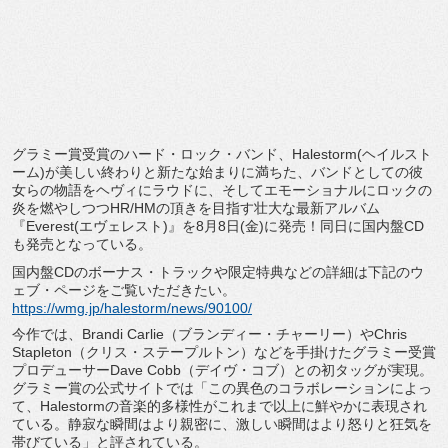
グラミー賞受賞のハード・ロック・バンド、Halestorm(
ヘイルスト
ーム)が美しい終わりと新たな始まりに満ちた、
バンドとしての彼
女らの物語をヘヴィにラウドに、
そしてエモーショナルにロックの
炎を燃やしつつHR/
HMの頂きを目指す壮大な最新アルバム
『Everest(
エヴェレスト)』を8月8日(金)に発売！
同日に国内盤CD
も発売となっている。
国内盤CDのボーナス・
トラックや限定特典などの詳細は下記のウ
ェブ・
ページをご覧いただきたい。
https://wmg.jp/halestorm/news/
90100/
今作では、Brandi Carlie（ブランディー・チャーリー）やChris
Stapleton（クリス・ステープルトン）
などを手掛けたグラミー受賞
プロデューサーDave Cobb（デイヴ・コブ）との初タッグが実現。
グラミー賞の公式サイトでは「
この異色のコラボレーションによっ
て、
Halestormの音楽的多様性がこれまで以上に鮮やかに表現
され
ている。静寂な瞬間はより親密に、
激しい瞬間はより怒りと狂気を
帯びている」と評されている。