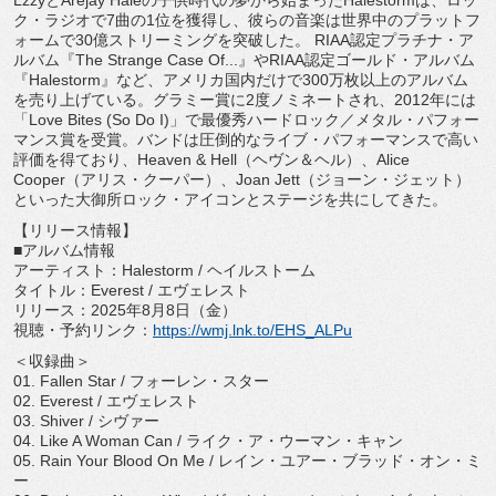
LzzyとArejay Haleの子供時代の夢から始まったHalestormは、
ロッ
ク・ラジオで7曲の1位を獲得し、
彼らの音楽は世界中のプラットフ
ォームで30億ストリーミングを
突破した。 RIAA認定プラチナ・ア
ルバム『The Strange Case Of...』やRIAA認定ゴールド・アルバム
『
Halestorm』など、
アメリカ国内だけで300万枚以上のアルバム
を売り上げている。
グラミー賞に2度ノミネートされ、2012年には
「Love Bites (So Do I)」で最優秀ハードロック／メタル・パフォー
マンス賞を受賞。
バンドは圧倒的なライブ・パフォーマンスで高い
評価を得ており、
Heaven & Hell（ヘヴン＆ヘル）、Alice
Cooper（アリス・クーパー）、Joan Jett（ジョーン・ジェット）
といった大御所ロック・
アイコンとステージを共にしてきた。
【リリース情報】
■アルバム情報
アーティスト：Halestorm / ヘイルストーム
タイトル：Everest / エヴェレスト
リリース：2025年8月8日（金）
視聴・予約リンク：
https://wmj.lnk.to/
EHS_ALPu
＜収録曲＞
01. Fallen Star / フォーレン・スター
02. Everest / エヴェレスト
03. Shiver / シヴァー
04. Like A Woman Can / ライク・ア・ウーマン・キャン
05. Rain Your Blood On Me / レイン・ユアー・ブラッド・オン・ミ
ー