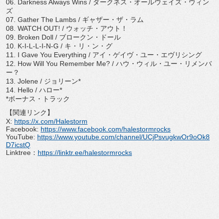
06. Darkness Always Wins / ダークネス・オールウェイズ・ウィン
ズ
07. Gather The Lambs / ギャザー・ザ・ラム
08. WATCH OUT! / ウォッチ・アウト！
09. Broken Doll / ブロークン・ドール
10. K-I-L-L-I-N-G / キ・リ・ン・グ
11. I Gave You Everything / アイ・ゲイヴ・ユー・エヴリシング
12. How Will You Remember Me? / ハウ・ウィル・ユー・リメンバ
ー？
13. Jolene / ジョリーン*
14. Hello / ハロー*
*ボーナス・トラック
【関連リンク】
X:
https://x.com/Halestorm
Facebook:
https://www.facebook.com/
halestormrocks
YouTube:
https://www.youtube.com/
channel/
UCjPsvugkwOr9oOk8
D7icstQ
Linktree：
https://linktr.ee/
halestormrocks