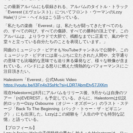
この最新アルバムにも収録される、アルバムのタイトル・
トラック
「Everest (エヴェレスト)」についてフロント・ウーマンのLzzy
Hale(リジー・ヘイル)はこう語っている。
「私たちの楽曲 「Everest」は、私たちが闘ってきたすべてのも
の、
すべての叫び、すべての傷跡、すべての勝利の頂上です。
この
アルバムは、よりラウドで大胆で、残酷なまでに正直で、
嵐の中で
堂々と立っている自分たちのことを表現しています。」
同曲のミュージック・
ビデオもYouTubeチャンネルで公開中。この
ミュージック・
ビデオには崖っぷちに立たされた人間や、
文字通り
の意味でも比喩的な意味でも迫り来る爆発など、
様々な映像が含ま
れている。
バンドによる怒りに燃えた情熱的なパフォーマンスにご
注目頂きた
い。
Halestorm「Everest」公式Music Video
https://youtu.be/I3Fn4s3SsHc?
si=LDR7AbmEty57JXKm
現在Halestormは8月にアルバムをリリース後、
9月からは自身のツ
アー「(n)EVEREST」
も予定している。さらに、
Halestormは伝説
的ロッカーOzzy Osbourne（オジー・オズボーン）のラスト・ステ
ージ「
Back To The Beginning（バック・トゥー・ザ・ビギニン
グ）」
にも出演した。Lzzyはこの経験を「人生の中でも特別な記
憶」
と語っている。
【プロフィール】