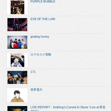
PURPLE BUBBLE
EVE OF THE LAIN
grating hunny
ロマネスク実験
171
世界電力
LIVE REPORT：Nothing's Carved In Stone “Live at 野音