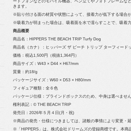
ートフォンなどのモバイル機器、
ペン立てやフォトフレームな
きます。
※貼り付ける面の材質や状態によって、
接着力が低下する場合
※吸着力が弱まった場合は、吸着面を水で濡らすことで、
吸着
商品概要
商品名：HIPPERS THE BEACH TRIP Turfy Dog
商品名（カナ）：ヒッパーズ ザ ビーチ トリップ ターフィード
価格：税込1,500円（税抜1,364円）
商品サイズ：W43 × D44 × H67/mm
質量：約18/g
パッケージサイズ：W60 × D53 × H80/mm
フィギュア種類：全６色
パッケージ仕様：ブラインドボックスのため、中身は選べませ
権利表記：© THE BEACH TRIP
発売日：2026年５月４日(月・祝)
※商品の発売・仕様につきましては、諸般の事情により変更・
※「HIPPERS」は、株式会社ドリームズの登録商標です。
本商