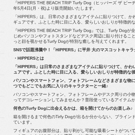
『HIPPERS THE BEACH TRIP Turfy Dog（ヒッパーズ 
年5月4日(月・祝)
より販売開始いたします。
「HIPPERS」は、日常のさまざまなアイテムに貼りつけて、
か
ギュアです。
ふとした時に目に入る、
愛らしいおしりが特徴的
『HIPPERS THE BEACH TRIP Turfy Dog』では、Turfy 
じめパソコンやフォトスタンドなどデスク周辺
に貼り付けるこ
っと顔を覗かせるTurfy Dogが特別な癒しを与えてくれます。
SNSで話題沸騰中！「HIPPERS」に平井 大のマスコットキャラク
・HIPPERSとは
「HIPPERS」は日常のさまざまなアイテムに貼りつけて、
かわ
ュアです。
ふとした時に目に入る、
愛らしいおしりが特徴的な
パソコンやスマートフォン、
フォトフレームなどさまざまな物
つでもどこでもお気に入りのキャラクターと一緒♪
パソコンやスマートフォン、
フォトフレームやデスク周りの小
ってデコレーションしてみませ
んか？普段使っているアイテムが
何色のTurfy Dogに出会えるかは、箱を開けてからのお楽しみ♪
箱を開けるまで何色のTirfy Dogが出るか分からない、ブライ
ています。
フィギュアのお腹部分は、
貼り剥がし可能な吸着シートがつい