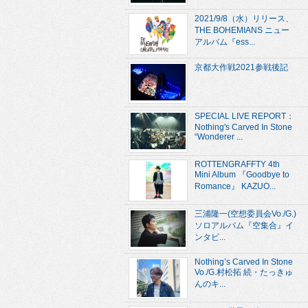
2021/9/8（水）リリース、
THE BOHEMIANS ニュー
アルバム『ess...
京都大作戦2021参戦後記
SPECIAL LIVE REPORT：
Nothing's Carved In Stone
“Wonderer ...
ROTTENGRAFFTY 4th
Mini Album 『Goodbye to
Romance』 KAZUO...
三浦隆一(空想委員会Vo./G.)
ソロアルバム『空集合』イ
ンタビ...
Nothing’s Carved In Stone
Vo./G.村松拓 続・たっきゅ
んのキ...