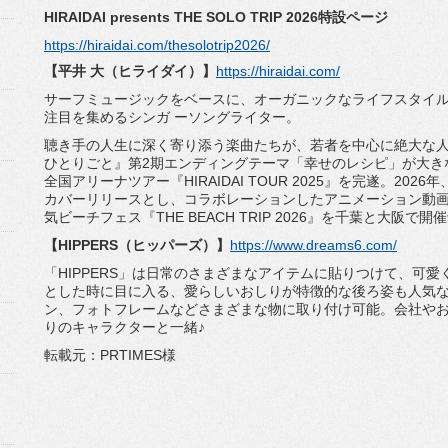
HIRAIDAI presents THE SOLO TRIP 2026特設ページ
https://hiraidai.com/
thesolotrip2026/
【平井 大（ヒライダイ）】
https://hiraidai.com/
サーフミュージックをベースに、
オーガニックなライフスタイル
注目を集めるシンガ ーソングライター。
聴き手の人生に深く寄り添う楽曲たちが、
若者を中心に絶大な人
ひとりごと』第2期エンディングテーマ「幸せのレシピ」
が大き
全国アリーナツアー『HIRAIDAI TOUR 2025』を完遂。20
カバーリリースとし、
コラボレーションしたアニメーション動
気ビーチフェス『THE BEACH TRIP 2026』を千葉と大阪で
【HIPPERS（ヒッパーズ）】
https://www.
dreams6.com/
「HIPPERS」は日常のさまざまなアイテムに貼りつけて、
可愛
とした時に目に入る、
愛らしいおしりが特徴的な後ろ姿も人気
ン、
フォトフレームなどさまざまな物に取り付け可能。
会社や
りのキャラクターと一緒♪
転載元：PRTIMES様