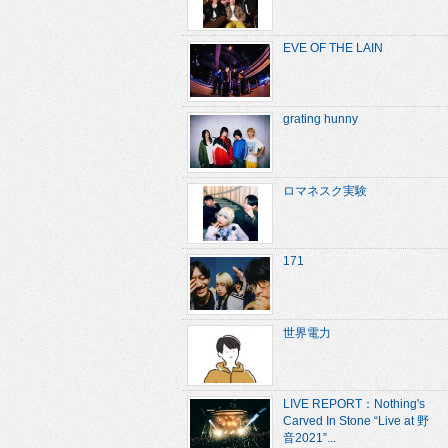
EVE OF THE LAIN
grating hunny
ロマネスク実験
171
世界電力
LIVE REPORT：Nothing's
Carved In Stone “Live at 野
音2021”...