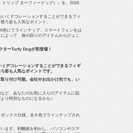
ザ ビーチ トリップ ターフィードッグ）』を、2026
わいくデコレーションすることができるフィ
な後ろ姿も人気なポイント。
Dogが全6色にてラインナップ。
スマートフォンをは
とによって、
身の回りのアイテムからひょこ
ターTurfy Dogが初登場！
いくデコレーションすることができるフィギ
後ろ姿も人気なポイントです。
に取り付け可能。
会社やお出かけ先でも、
い
物など、
あなたのお気に入りのアイテムに貼
より特別なものになるかも♪
ンドボックス仕様。
全６色でラインナップされ
ています。剥離紙を剥がし、
パソコンやスマ