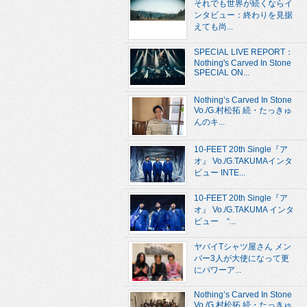
それでも世界が続くならイ
ンタビュー：終わりを見据
えても尚...
SPECIAL LIVE REPORT：
Nothing's Carved In Stone
SPECIAL ON...
Nothing’s Carved In Stone
Vo./G.村松拓 続・たっきゅ
んのキ...
10-FEET 20th Single『ア
オ』 Vo./G.TAKUMAインタ
ビュー INTE...
10-FEET 20th Single『ア
オ』 Vo./G.TAKUMA インタ
ビュー “...
ヤバイTシャツ屋さん メン
バー3人が大使になって更
にパワーア...
Nothing’s Carved In Stone
Vo./G.村松拓 続・たっきゅ