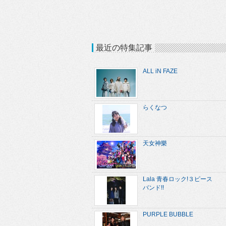
最近の特集記事
ALL iN FAZE
らくなつ
天女神樂
Lala 青春ロック!３ピース
バンド!!
PURPLE BUBBLE