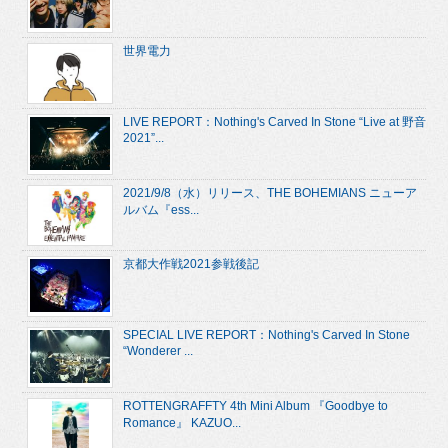
世界電力
LIVE REPORT：Nothing's Carved In Stone “Live at 野音
2021”...
2021/9/8（水）リリース、THE BOHEMIANS ニューア
ルバム『ess...
京都大作戦2021参戦後記
SPECIAL LIVE REPORT：Nothing's Carved In Stone
“Wonderer ...
ROTTENGRAFFTY 4th Mini Album 『Goodbye to
Romance』 KAZUO...