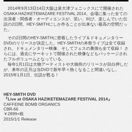
2014年9月13日14日大阪は泉大津フェニックスにて開催された
OSAKA HAZIKETEMAZARE FESTIVAL 2014。会場に集った全ての
出演者・関係者・オーディエンスが、笑い、叫び、楽しんでいた伝
説の2日間。HEY-SMITHにしか作ることが出来ない最高の空間だっ
た。
その2日間のHEY-SMITHに密着したライブ＆ドキュメンタリー
DVDのリリースが決定した。HEY-SMITHの本祭ライブは全て収録
され、ドキュメンタリー映像、そしてフェスの裏側も全て収録！ さ
らには、過去にサーキットで開催された映像などもパッケージされ
たフルボリュームとなっている。
毎年1月1日は大物アーティストや大御所のリリースが目白押しだ
が、来年の正月は当DVDで新年早々熱くなること間違いなし。
2015年1月1日、伝説が甦る！
HEY-SMITH DVD
『Live at OSAKA HAZIKETEMAZARE FESTIVAL 2014』
CAFFEINE BOMB ORGANICS
CBR-66
￥2899+税
2015/1/1 Release