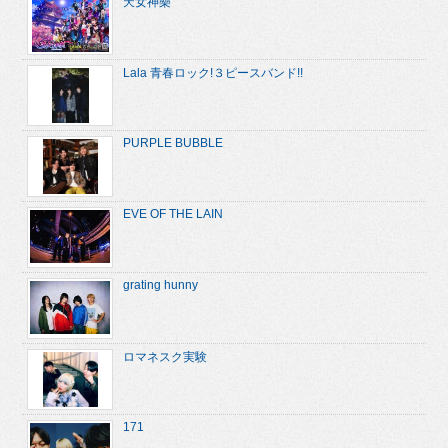
天女神樂
Lala 青春ロック!３ピースバンド!!
PURPLE BUBBLE
EVE OF THE LAIN
grating hunny
ロマネスク実験
171