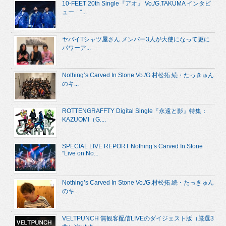
10-FEET 20th Single『アオ』 Vo./G.TAKUMA インタビ
ュー “...
ヤバイTシャツ屋さん メンバー3人が大使になって更に
パワーア...
Nothing’s Carved In Stone Vo./G.村松拓 続・たっきゅん
のキ...
ROTTENGRAFFTY Digital Single『永遠と影』特集：
KAZUOMI（G....
SPECIAL LIVE REPORT Nothing’s Carved In Stone
“Live on No...
Nothing’s Carved In Stone Vo./G.村松拓 続・たっきゅん
のキ...
VELTPUNCH 無観客配信LIVEのダイジェスト版（厳選3