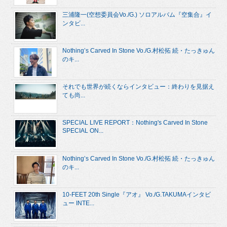
三浦隆一(空想委員会Vo./G.) ソロアルバム『空集合』イ
ンタビ...
Nothing’s Carved In Stone Vo./G.村松拓 続・たっきゅん
のキ...
それでも世界が続くならインタビュー：終わりを見据え
ても尚...
SPECIAL LIVE REPORT：Nothing's Carved In Stone
SPECIAL ON...
Nothing’s Carved In Stone Vo./G.村松拓 続・たっきゅん
のキ...
10-FEET 20th Single『アオ』 Vo./G.TAKUMAインタビ
ュー INTE...