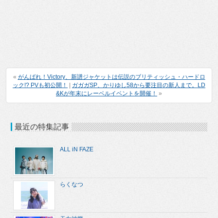
«
がんばれ！Victory、新譜ジャケットは伝説のブリティッシュ・ハードロ
ック!? PVも初公開！
|
ガガガSP、かりゆし58から要注目の新人まで。LD
&Kが年末にレーベルイベントを開催！
»
最近の特集記事
ALL iN FAZE
らくなつ